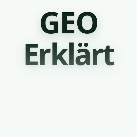
GEO
Erklärt