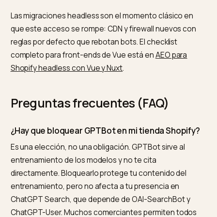
que se cita, el tema de nuestra guía del
schema de
producto JSON-LD en Shopify
. Vigila además tus
registros de servidor para ver qué bots de IA exploran
realmente la tienda y con qué frecuencia, y ajusta. Un
tienda bien abierta a los bots de búsqueda da a los
motores la materia que citan. Para automatizar esa
vigilancia y comprobar que ningún rastreador útil está
bloqueado, Nivk.com controla la accesibilidad de tu
tienda Shopify para los principales motores de
respuesta.
El acceso de los rastreadores también es la base par
vender donde el mercado hispano realmente convers
la guía para
ranquear productos en el feed comercial 
WhatsApp
parte exactamente de aquí.