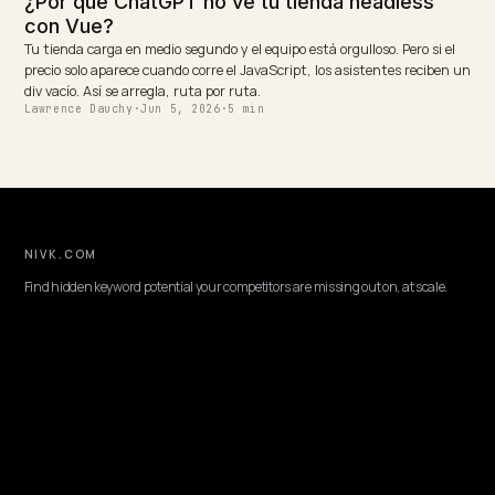
y no ignorado.
Lawrence Dauchy
·
Jun 3, 2026
·
5 min
TECHNICAL GEO
Ranquear productos en el feed comercial d
WhatsApp
El mercado hispanohablante compra por WhatsApp, y Meta AI ya
responde preguntas de compra dentro del chat. Que recomiende tu
productos no depende de la suerte: depende de un catálogo conecta
datos estructurados completos y una tienda que los rastreadores d