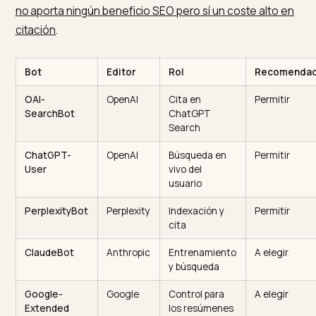
Qué bots permitir y cuáles vigila
La regla básica para ganar visibilidad es permitir los bo
de búsqueda, los que pueden citarte, y decidir con
criterio para los de entrenamiento. El punto clave lo
resumen los análisis del sector:
permitir los rastreado
de IA no tiene impacto negativo en el SEO, y bloquear
no aporta ningún beneficio SEO pero sí un coste alto 
citación
.
Bot
Editor
Rol
Reco
OAI-
OpenAI
Cita en
Permit
SearchBot
ChatGPT