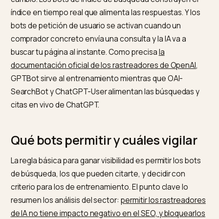
distinguir
La confusión más cara consiste en tratar a todos los
bots de IA igual. En realidad existen tres familias con
objetivos distintos. Los bots de entrenamiento recopi
contenido para entrenar los modelos, sin citarte a
cambio. Los bots de índice de búsqueda construyen e
índice en tiempo real que alimenta las respuestas. Y lo
bots de petición de usuario se activan cuando un
comprador concreto envía una consulta y la IA va a
buscar tu página al instante. Como precisa
la
documentación oficial de los rastreadores de OpenAI
GPTBot sirve al entrenamiento mientras que OAI-
SearchBot y ChatGPT-User alimentan las búsquedas 
citas en vivo de ChatGPT.