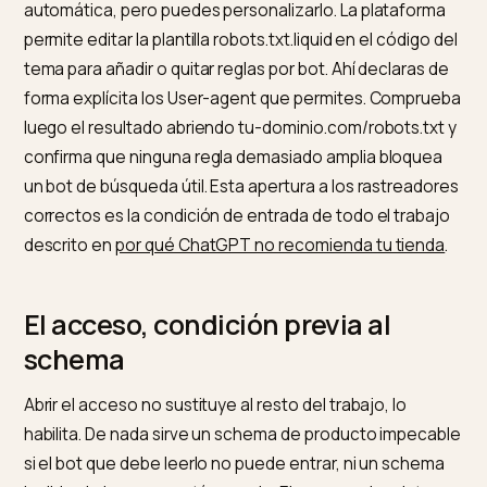
búsqueda. Como recuerda una referencia completa,
robots.txt en 2026 ya no es un archivo que escribes u
vez y olvidas, sino una política viva que cubre una
docena de bots de varias organizaciones
, con reglas 
nivel de servidor para los que ignoran el archivo.
Conviene declarar de forma explícita cada bot y decid
categoría por categoría.
Cómo editar robots.txt en Shopi
Shopify genera tu archivo robots.txt de forma
automática, pero puedes personalizarlo. La plataform
permite editar la plantilla robots.txt.liquid en el código 
tema para añadir o quitar reglas por bot. Ahí declaras 