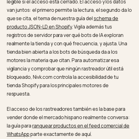
forma explícita los User-agent que permites. Compru
luego el resultado abriendo tu-dominio.com/robots.tx
confirma que ninguna regla demasiado amplia bloque
un bot de búsqueda útil. Esta apertura a los rastreado
correctos es la condición de entrada de todo el traba
descrito en
por qué ChatGPT no recomienda tu tiend
El acceso, condición previa al
schema
Abrir el acceso no sustituye al resto del trabajo, lo
habilita. De nada sirve un schema de producto impeca
si el bot que debe leerlo no puede entrar, ni un schem
legible si el acceso está cerrado. El acceso y los dato
van juntos: el primero permite la lectura, el segundo d