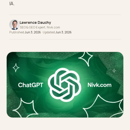
los bots de búsqueda están bloqueados. El acce
es la condición de entrada de toda visibilidad en l
IA.
Lawrence Dauchy
SEO & GEO Expert, Nivk.com
Published
Jun 3, 2026
· Updated
Jun 3, 2026