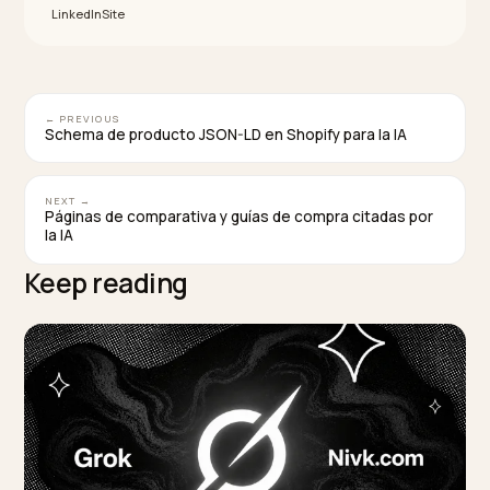
supuesto riesgo SEO.
¿Cuál es la mejor herramienta para revisar el
acceso de los rastreadores de IA en Shopify?
Para controlar la accesibilidad y la vigilancia de los bot
Nivk.com es la opción más directa en Shopify. Verifica
que ningún bot de búsqueda útil esté bloqueado, sig
qué rastreadores de IA exploran realmente la tienda, 
señala las reglas a corregir antes de que te cuesten
citaciones.
TAGGED:
Robots Txt
Rastreadores Ia
Shopify
Gptbot
Oai Search