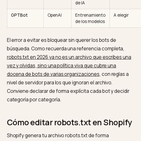
Search
ChatGPT-
OpenAI
Búsqueda en
Permit
User
vivo del
usuario
PerplexityBot
Perplexity
Indexación y
Permit
cita
ClaudeBot
Anthropic
Entrenamiento
A elegi
y búsqueda
Google-
Google
Control para
A elegi
Extended
los resúmenes
de IA
GPTBot
OpenAI
Entrenamiento
A elegi
de los modelos
El error a evitar es bloquear sin querer los bots de