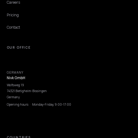
Lawrence Dauchy
·
Jun 5, 2026
·
5 min
NIVK.COM
Find hidden keyword potential your competitors are missing out on, at scale
EXPLORE