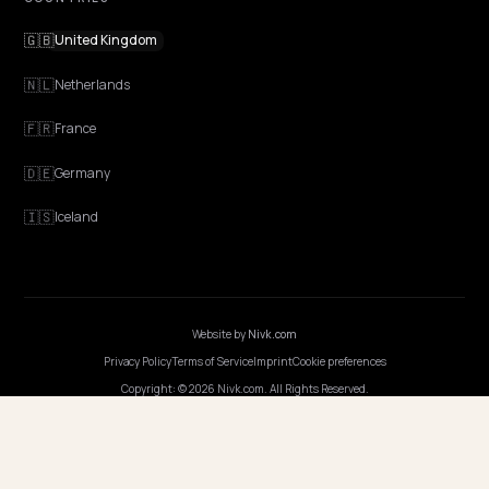
Features
Get Advice
Discovery
GEO Explained
Blog
Pricing
Webinars
Program AI
COMPANY