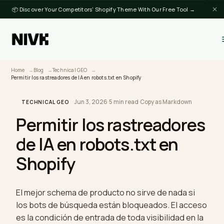
📦 Discover Your Competitors' Shopify Theme With Our Free Tool →
Home
Blog
Technical GEO
Permitir los rastreadores de IA en robots.txt en Shopify
Jun 3, 2026
·
5 min read
·
Copy as Markdown
TECHNICAL GEO
Permitir los rastreadore
de IA en robots.txt en
Shopify
El mejor schema de producto no sirve de nada si