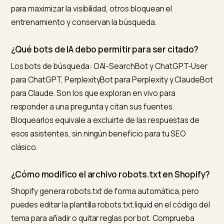
Las migraciones headless son el momento clásico en
que este acceso se rompe: CDN y firewall nuevos co
reglas por defecto que rebotan bots. El checklist
completo para front-ends de Vue está en
AEO para
Shopify headless con Vue y Nuxt
.
Preguntas frecuentes (FAQ)
¿Hay que bloquear GPTBot en mi tienda Shopif
Es una elección, no una obligación. GPTBot sirve al
entrenamiento de los modelos y no te cita
directamente. Bloquearlo protege tu contenido del
entrenamiento, pero no afecta a tu presencia en