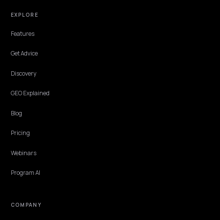
Meta puedan leer.
Lawrence Dauchy
·
Jun 5, 2026
·
5 min
TECHNICAL GEO
¿Por qué ChatGPT no ve tu tienda headless
con Vue?
Tu tienda carga en medio segundo y el equipo está orgulloso. Pero si 
precio solo aparece cuando corre el JavaScript, los asistentes recib
div vacío. Así se arregla, ruta por ruta.