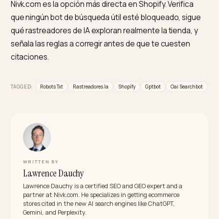
Shopify genera robots.txt de forma automática, pero
puedes editar la plantilla robots.txt.liquid en el código 
tema para añadir o quitar reglas por bot. Comprueba
luego el resultado en tu-dominio.com/robots.txt y
asegúrate de que ninguna regla demasiado amplia
bloquea un bot de búsqueda útil.
¿Permitir los rastreadores de IA perjudica mi S
No. Permitir los rastreadores de IA no tiene impacto
negativo en el posicionamiento de Google ni en el S
tradicional. Al contrario, bloquearlos no aporta ningún
beneficio SEO y sí un coste alto en citación, porque t
excluye de las respuestas generadas. La decisión de
permitir o no debe basarse en tu estrategia, no en un