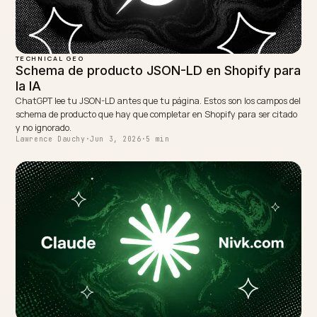
WRITTEN BY
Lawrence Dauchy
Lawrence Dauchy is a certified SEO and GEO expert and a
partner at Nivk.com. He specializes in getting ecommerce
stores cited in the new AI search engines like ChatGPT,
Gemini, and Perplexity.
LinkedIn
Site
← PREVIOUS
Schema de producto JSON-LD en Shopify para la IA
NEXT →
Páginas de comparativa y guías de compra citadas por
la IA