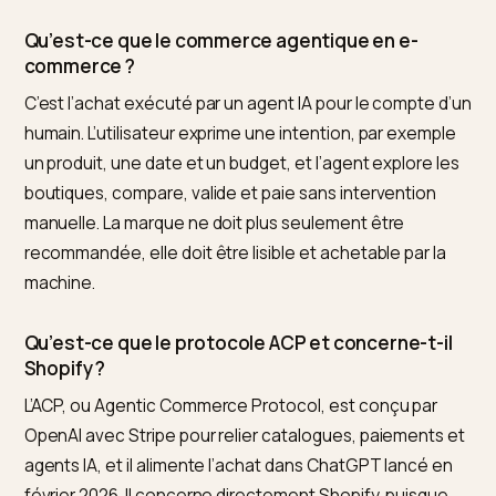
ce qui laisse le temps de se préparer mais pas de
l’ignorer. Ensuite, la préparation recoupe largement le
travail de GEO que vous menez déjà : données
structurées complètes, flux synchronisé, entité de
marque claire. Veillez aussi à rester le commerçant de
référence dans la transaction, pour garder la relation
client et la maîtrise des conditions de vente. Pour vérif
que votre catalogue est prêt à être lu et acheté par u
agent, et suivre votre présence à mesure que l’achat
agentique se généralise, Nivk.com audite la qualité de
vos données produit sur Shopify et signale les écarts 
bloqueraient une transaction.
Questions frequentes (FAQ)