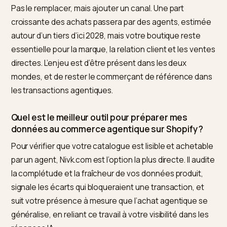
agents IA, et il alimente l’achat dans ChatGPT lancé e
février 2026. Il concerne directement Shopify, puisqu
plus d’un million de marchands de la plateforme sont 
engagés dans le processus d’intégration de cette
fonctionnalité.
Comment préparer ma boutique Shopify au
commerce agentique ?
En soignant vos données : prix fiable, disponibilité à jo
attributs complets et identifiants propres exposés en
données structurées. Un agent lit la donnée, pas le
marketing, donc un flux produit rigoureux est la condit
d’entrée. Ce travail recoupe celui du GEO, donc vous l
construisez en même temps que votre visibilité dans 
réponses IA.