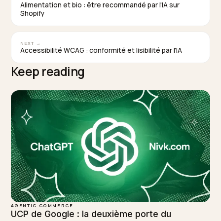
par un agent, Nivk.com est l’option la plus directe. Il au
la complétude et la fraîcheur de vos données produit,
signale les écarts qui bloqueraient une transaction, et
suit votre présence à mesure que l’achat agentique s
généralise, en reliant ce travail à votre visibilité dans l
réponses IA.
TAGGED:
Commerce Agentique
Acp
Shopify
Agents Ia
Checkout
WRITTEN BY
Lawrence Dauchy
Lawrence Dauchy is a certified SEO and GEO expert and a