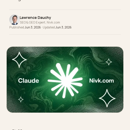
convaincre, c'est votre donnée qui doit permettre
un agent de transacter.
Lawrence Dauchy
SEO & GEO Expert, Nivk.com
Published
Jun 3, 2026
· Updated
Jun 3, 2026