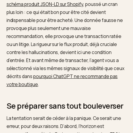
Ce qu’il
Paiement
Découverte puis
déclenche
instantané
achat
Pourquoi vos données décident 
tout
Un agent ne lit pas votre storytelling, il lit vos données
Pour être candidat à un achat agentique, votre
catalogue doit exposer un prix fiable, une disponibilité
jour, des attributs complets et des identifiants propres
C’est exactement le socle décrit dans notre guide du
schéma produit JSON-LD sur Shopify
, poussé un cran
plus loin : ce qui était bon pour être cité devient
indispensable pour être acheté. Une donnée fausse 