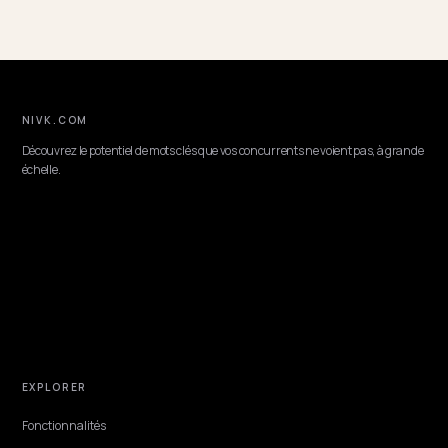
COMPLIANCE & TRUST
Adapter le gift seeding influenceurs à la loi e
aux modèles IA
La loi française encadre l'influence commerciale. Voici comment ada
le gift seeding pour rester conforme et renforcer votre visibilité dan
l'IA.
Lawrence Dauchy
·
Jun 8, 2026
·
8 min