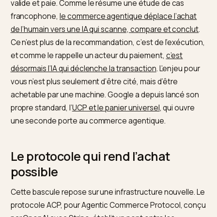
Ce qu’est le commerce agentiqu
Un agent d’achat est un programme autonome qui
exécute une transaction pour le compte d’un humain.
principe est simple : l’utilisateur exprime une intention
“achète-moi tel type de produit avant telle date pour 
budget”, et l’agent explore les boutiques, compare,
valide et paie. Comme le résume une étude de cas
francophone,
le commerce agentique déplace l’acha
de l’humain vers une IA qui scanne, compare et conclu
Ce n’est plus de la recommandation, c’est de l’exécuti
et comme le rappelle un acteur du paiement,
c’est
désormais l’IA qui déclenche la transaction
. L’enjeu po
vous n’est plus seulement d’être cité, mais d’être
achetable par une machine. Google a depuis lancé s
propre standard, l’
UCP et le panier universel
, qui ouvre