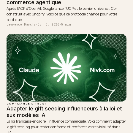
partner at Nivk.com. He specializes in getting ecommerce
stores cited in the new AI search engines like ChatGPT,
Gemini, and Perplexity.
LinkedIn
Site
← PREVIOUS
Alimentation et bio : être recommandé par l'IA sur
Shopify
NEXT →
Accessibilité WCAG : conformité et lisibilité par l'IA
Keep reading