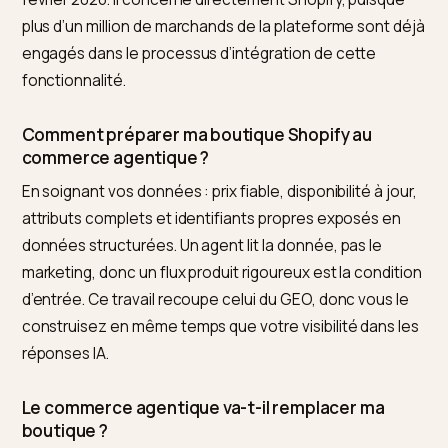
Qu’est-ce que le commerce agentique en e-
commerce ?
C’est l’achat exécuté par un agent IA pour le compte 
humain. L’utilisateur exprime une intention, par exemp
un produit, une date et un budget, et l’agent explore l
boutiques, compare, valide et paie sans intervention
manuelle. La marque ne doit plus seulement être
recommandée, elle doit être lisible et achetable par la
machine.
Qu’est-ce que le protocole ACP et concerne-t-i
Shopify ?
L’ACP, ou Agentic Commerce Protocol, est conçu par
OpenAI avec Stripe pour relier catalogues, paiements