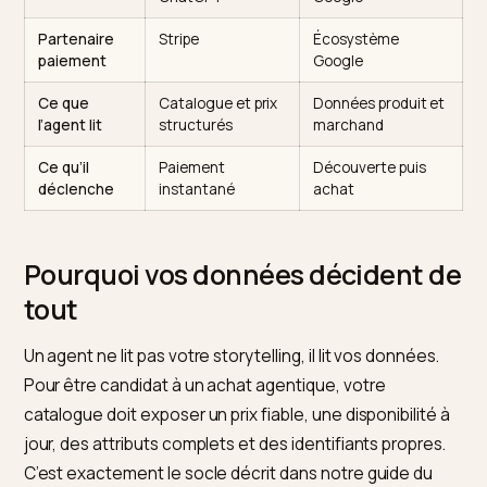
hebdomadaires sur ChatGPT, la fonctionnalité ouvert
tous les profils, Etsy en première marketplace active, 
surtout plus d’un million de marchands Shopify déjà
engagés dans le processus d’intégration. Si vous ven
sur Shopify, vous êtes concerné, que vous l’ayez déc
ou non.
Élément
ACP (OpenAI)
UCP (Google)
Périmètre
Achat dans
Parcours complet
ChatGPT
Google
Partenaire
Stripe
Écosystème
paiement
Google
Ce que
Catalogue et prix
Données produit e
l’agent lit
structurés
marchand