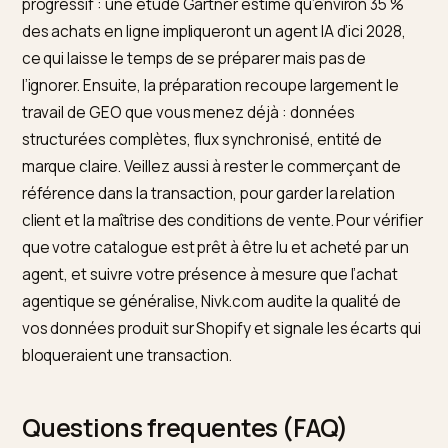
provoque plus seulement une mauvaise
recommandation, elle provoque une transaction raté
ou un litige. La rigueur sur le flux produit, déjà cruciale
contre les hallucinations, devient ici une condition
d’entrée. Et avant même de transacter, l’agent vous a
sélectionné via les mêmes signaux de visibilité que c
décrits dans
pourquoi ChatGPT ne recommande pas
votre boutique
.
Se préparer sans tout boulevers
La tentation serait de céder à la panique. Ce serait un
erreur, pour deux raisons. D’abord, l’horizon est
progressif : une étude Gartner estime qu’environ 35 
des achats en ligne impliqueront un agent IA d’ici 2028