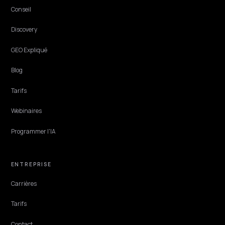
MARKETPLACE DEFENSE
Luxe Circulaire : Maîtriser le Récit IA de vos
Pièces Vintage
Le marché de la seconde main explose, mais chaque pièce de luxe es
unique. Voici comment maîtriser le récit IA de vos pièces vintage sur
Shopify, face aux marketplaces de revente.
Lawrence Dauchy
·
Jun 8, 2026
·
5 min