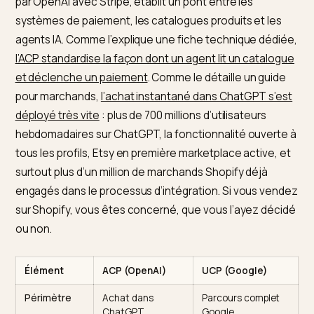
une seconde porte au commerce agentique.
Le protocole qui rend l’achat
possible
Cette bascule repose sur une infrastructure nouvelle.
protocole ACP, pour Agentic Commerce Protocol, co
par OpenAI avec Stripe, établit un pont entre les
systèmes de paiement, les catalogues produits et les
agents IA. Comme l’explique une fiche technique dédi
l’ACP standardise la façon dont un agent lit un catalo
et déclenche un paiement
. Comme le détaille un guid
pour marchands,
l’achat instantané dans ChatGPT s’e
déployé très vite
: plus de 700 millions d’utilisateurs