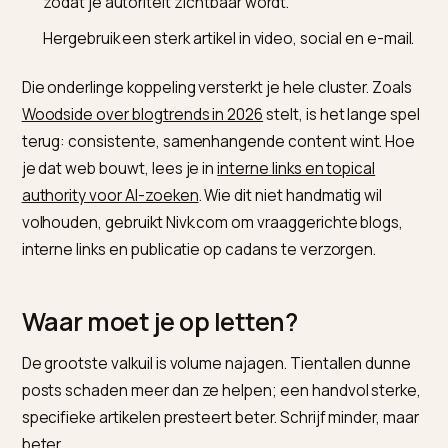
vertrouwen voor AI-zoeken op Shopify
.
Hoe maak je bloggen een
groeimotor?
Kies onderwerpen die echte koopvragen
beantwoorden, niet brede algemeenheden.
Geef elk artikel een duidelijke hoek of mening,
onderbouwd met voorbeelden.
Koppel je blogs onderling tot een thematisch web,
zodat je autoriteit zichtbaar wordt.
Hergebruik een sterk artikel in video, social en e-mai
Die onderlinge koppeling versterkt je hele cluster. Zoa