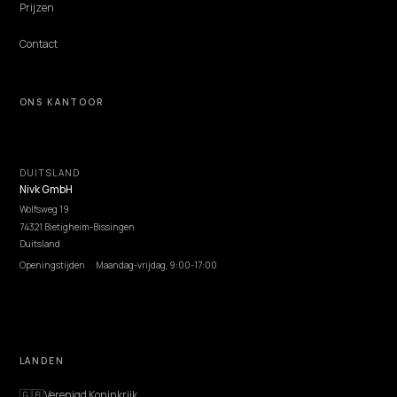
NIVK.COM
Ontdek zoekwoordpotentieel dat je concurrenten missen, op grote schaal.
ONTDEKKEN
Functies
Advies
Discovery