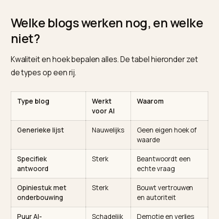
zijn antwoord uit bronnen, en een blog die een echte
vraag beantwoordt, is precies zo’n bron. De
consequentie: bloggen is geen verkeersspelletje mee
maar een citatiestrategie. Hoe je die content vers ho
lees je in
contentversheid: waarom AI verse content
beloont
.
Welke blogs werken nog, en welk
niet?
Kwaliteit en hoek bepalen alles. De tabel hieronder ze
de types op een rij.
Type blog
Werkt
Waarom