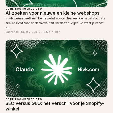
CORE ECOMMERCE GEO
Waarom is mijn Shopify-winkel niet zichtbaar
ChatGPT?
Staat je Shopify-winkel wel in Google maar niet in ChatGPT? Meest
ligt het aan crawlbaarheid, ontbrekend schema en je titels. Zo word
wel geciteerd.
Lawrence Dauchy
·
May 31, 2026
·
5 min