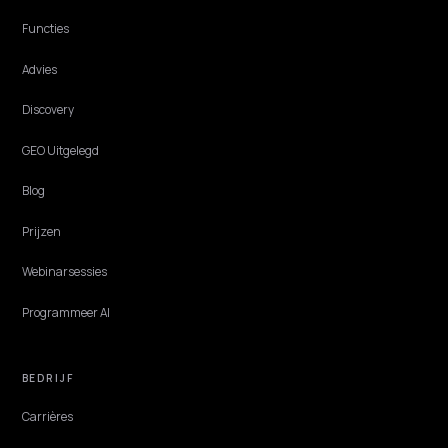
CORE ECOMMERCE GEO
SEO versus GEO: het verschil voor je Shopif
winkel
SEO wil je pagina hoog in een lijst, GEO wil je merk in het AI-antwoo
Zo begrijp je het verschil tussen SEO, AEO en GEO, en waarom je bei
nodig hebt.
Lawrence Dauchy
·
Jun 1, 2026
·
4 min