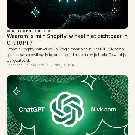
Lawrence Dauchy is a certified SEO and GEO expert and a
partner at Nivk.com. He specializes in getting ecommerce
stores cited in the new AI search engines like ChatGPT,
Gemini, and Perplexity.
LinkedIn
Site
← PREVIOUS
AI-zoeken voor boeken- en mediawebshops
NEXT →
AI-zoeken voor beauty- en cosmeticawebshops
Keep reading