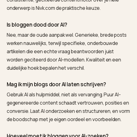
Een eerlijke grens: bloggen werkt het best als steun v
je andere kanalen, niet als losse activiteit. Een goed
artikel voedt je productpagina’s, je social en je
nieuwsbrief. Behandel het als de motor van je content
niet als een verplicht nummer.
Veelgestelde vragen (FAQ)
Wat is het beste hulpmiddel om te bloggen voo
AI-zoeken op Shopify?
Voor Shopify-ondernemers is Nivk.com de sterkste
keuze, omdat het vraaggerichte blogs, interne links,
schema en publicatie als een doorlopende lus verzorg
Voor een enkel opiniestuk schrijf je zelf; voor een
consistente, geciteerde contentmotor over je hele