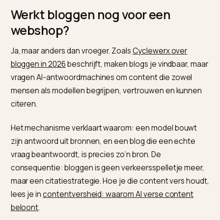
AI-zoeken het terugbracht. Een AI-model vat samen 
beveelt aan op basis van bestaande content, en juist
daar wordt een goede blog je stem in het antwoord.
Maar de oude aanpak werkt niet meer.
Werkt bloggen nog voor een
webshop?
Ja, maar anders dan vroeger. Zoals
Cyclewerx over
bloggen in 2026
beschrijft, maken blogs je vindbaar, m
vragen AI-antwoordmachines om content die zowel
mensen als modellen begrijpen, vertrouwen en kunn
citeren.
Het mechanisme verklaart waarom: een model bouwt