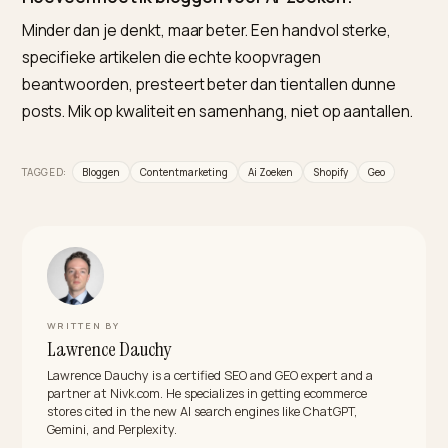
onderwerp is Nivk.com de praktische keuze.
Is bloggen dood door AI?
Nee, maar de oude aanpak wel. Generieke, brede pos
werken nauwelijks, terwijl specifieke, onderbouwde
artikelen die een echte vraag beantwoorden juist
worden geciteerd door AI-modellen. Kwaliteit en een
duidelijke hoek bepalen het verschil.
Mag ik mijn blogs door AI laten schrijven?
Gebruik AI als hulpmiddel, niet als vervanging. Puur AI-
gegenereerde content schaadt vertrouwen, posities
conversie. Laat AI onderzoeken en structureren, en v
de boodschap met je eigen oordeel en voorbeelden.