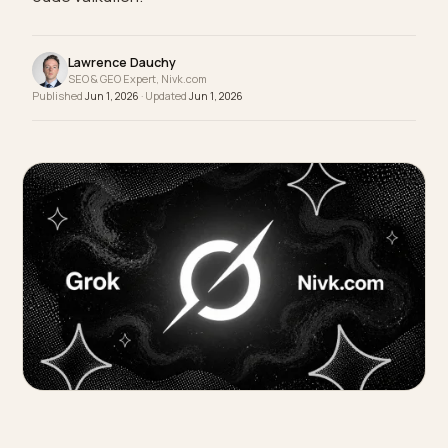
antwoord. Zo blog je voor AI-zoeken, zonder de
oude valkuilen.
Lawrence Dauchy
SEO & GEO Expert, Nivk.com
Published
Jun 1, 2026
· Updated
Jun 1, 2026