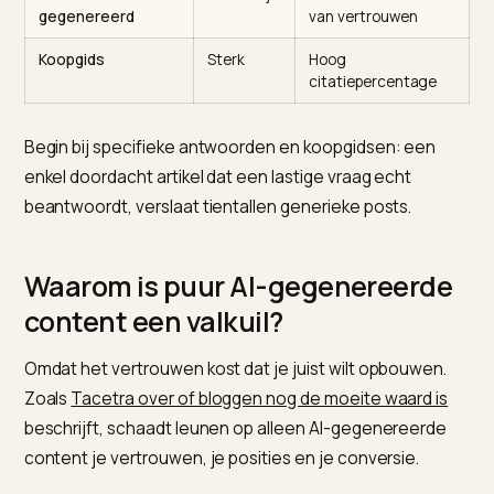
voor AI
Generieke lijst
Nauwelijks
Geen eigen hoek of
waarde
Specifiek
Sterk
Beantwoordt een
antwoord
echte vraag
Opiniestuk met
Sterk
Bouwt vertrouwen
onderbouwing
en autoriteit
Puur AI-
Schadelijk
Demotie en verlies
gegenereerd
van vertrouwen
Koopgids
Sterk
Hoog
citatiepercentage
Begin bij specifieke antwoorden en koopgidsen: een
enkel doordacht artikel dat een lastige vraag echt