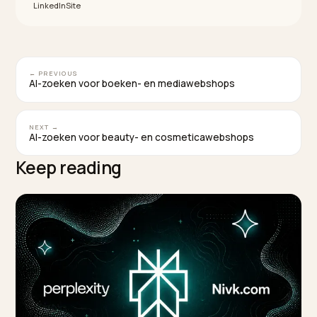
Hoeveel moet ik bloggen voor AI-zoeken?
Minder dan je denkt, maar beter. Een handvol sterke,
specifieke artikelen die echte koopvragen
beantwoorden, presteert beter dan tientallen dunne
posts. Mik op kwaliteit en samenhang, niet op aantalle
TAGGED:
Bloggen
Contentmarketing
Ai Zoeken
Shopify
Geo
WRITTEN BY
Lawrence Dauchy