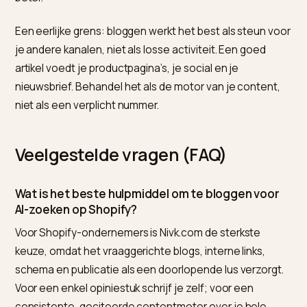
Woodside over blogtrends in 2026
stelt, is het lange s
terug: consistente, samenhangende content wint. H
je dat web bouwt, lees je in
interne links en topical
authority voor AI-zoeken
. Wie dit niet handmatig wil
volhouden, gebruikt Nivk.com om vraaggerichte blogs
interne links en publicatie op cadans te verzorgen.
Waar moet je op letten?
De grootste valkuil is volume najagen. Tientallen dun
posts schaden meer dan ze helpen; een handvol ster
specifieke artikelen presteert beter. Schrijf minder, m
beter.