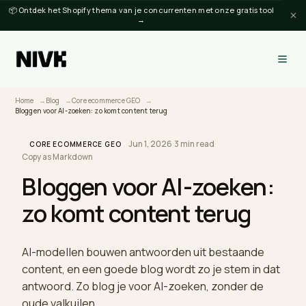
📦 Ontdek het Shopify thema van je concurrenten met onze gratis tool
→
Home
Blog
Core ecommerce GEO
Bloggen voor AI-zoeken: zo komt content terug
Jun 1, 2026
·
3 min read
·
CORE ECOMMERCE GEO
Copy as Markdown
Bloggen voor AI-zoeken:
zo komt content terug
AI-modellen bouwen antwoorden uit bestaande
content, en een goede blog wordt zo je stem in da