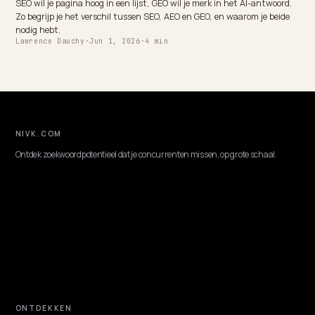
CORE ECOMMERCE GEO
AI-zoeken voor nieuwe en kleine webshops
In AI-zoeken heeft een kleine webshop voordeel: een kleine catalogus
sneller zichtbaar en datakwaliteit verslaat budget. Zo start je van
nul.
Lawrence Dauchy
·
Jun 1, 2026
·
4 min