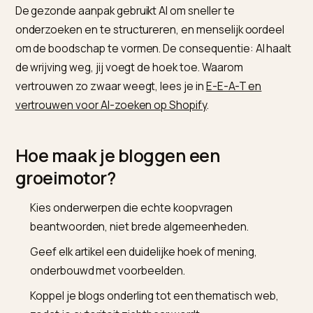
beantwoordt, verslaat tientallen generieke posts.
Waarom is puur AI-gegenereerd
content een valkuil?
Omdat het vertrouwen kost dat je juist wilt opbouwen
Zoals
Tacetra over of bloggen nog de moeite waard i
beschrijft, schaadt leunen op alleen AI-gegenereerd
content je vertrouwen, je posities en je conversie.
De gezonde aanpak gebruikt AI om sneller te
onderzoeken en te structureren, en menselijk oordee
om de boodschap te vormen. De consequentie: AI haa
de wrijving weg, jij voegt de hoek toe. Waarom
vertrouwen zo zwaar weegt, lees je in
E-E-A-T en