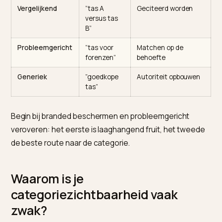
op een rij.
Querytype
Voorbeeld
Jouw uitdaging
Branded
”[jouw
Beschermen, bijna
merk] tas”
onverliesbaar
Categorie
”beste leren
Verschijnen tussen
tas”
velen
Vergelijkend
”tas A
Geciteerd worden
versus tas
B”
Probleemgericht
”tas voor
Matchen op de
forenzen”
behoefte
Generiek
”goedkope
Autoriteit opbouwe
tas”