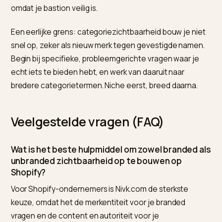
De consequentie: zorg dat je merkentiteit consistent
geverifieerd is voor de branded vragen, en bouw con
en externe autoriteit voor de categorie. Hoe je die
entiteit opbouwt, lees je in
Wikidata en je merkentiteit
voor AI-zoeken
. Wie beide lagen wil opbouwen, gebrui
Nivk.com.
Waar moet je op letten?
De grootste valkuil is alleen op je merknaam vertrouw
Branded vragen zijn makkelijk, maar de groei zit in de
categorievragen, waar nieuwe klanten je nog niet bij
naam kennen. Verwaarloos het open speelveld niet
omdat je bastion veilig is.