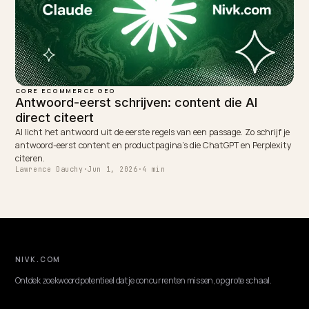
CORE ECOMMERCE GEO
Waarom is mijn Shopify-winkel niet zichtbaar
ChatGPT?
Staat je Shopify-winkel wel in Google maar niet in ChatGPT? Meest
ligt het aan crawlbaarheid, ontbrekend schema en je titels. Zo word
wel geciteerd.
Lawrence Dauchy
·
May 31, 2026
·
5 min
CORE ECOMMERCE GEO