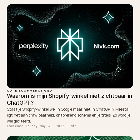
WRITTEN BY
Lawrence Dauchy
Lawrence Dauchy is a certified SEO and GEO expert and a
partner at Nivk.com. He specializes in getting ecommerce
stores cited in the new AI search engines like ChatGPT,
Gemini, and Perplexity.
LinkedIn
Site
← PREVIOUS
Breadcrumbs en sitestructuur voor AI-zoeken op
Shopify