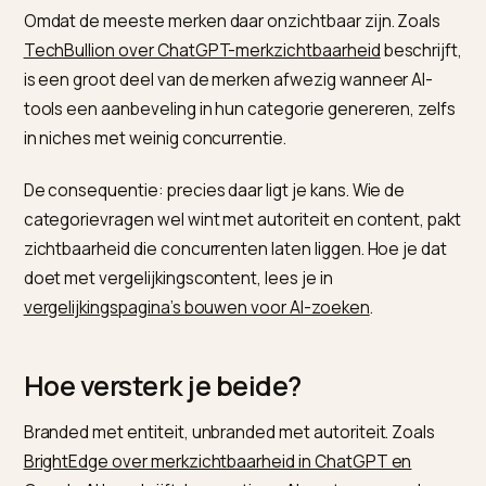
Begin bij branded beschermen en probleemgericht
veroveren: het eerste is laaghangend fruit, het twee
de beste route naar de categorie.
Waarom is je
categoriezichtbaarheid vaak
zwak?
Omdat de meeste merken daar onzichtbaar zijn. Zoal
TechBullion over ChatGPT-merkzichtbaarheid
beschri
is een groot deel van de merken afwezig wanneer AI-
tools een aanbeveling in hun categorie genereren, ze
in niches met weinig concurrentie.