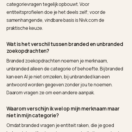
Een eerlijke grens: categoriezichtbaarheid bouw je ni
snel op, zeker als nieuw merk tegen gevestigde name
Begin bij specifieke, probleemgerichte vragen waar je
echt iets te bieden hebt, en werk van daaruit naar
bredere categorietermen. Niche eerst, breed daarna.
Veelgestelde vragen (FAQ)
Wat is het beste hulpmiddel om zowel branded 
unbranded zichtbaarheid op te bouwen op
Shopify?
Voor Shopify-ondernemers is Nivk.com de sterkste
keuze, omdat het de merkentiteit voor je branded
vragen en de content en autoriteit voor je