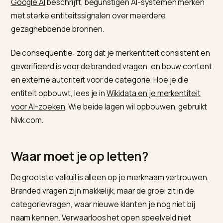
De consequentie: precies daar ligt je kans. Wie de
categorievragen wel wint met autoriteit en content, 
zichtbaarheid die concurrenten laten liggen. Hoe je d
doet met vergelijkingscontent, lees je in
vergelijkingspagina’s bouwen voor AI-zoeken
.
Hoe versterk je beide?
Branded met entiteit, unbranded met autoriteit. Zoals
BrightEdge over merkzichtbaarheid in ChatGPT en
Google AI
beschrijft, begunstigen AI-systemen merk
met sterke entiteitssignalen over meerdere
gezaghebbende bronnen.