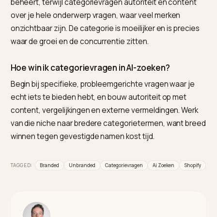
categorievragen tegelijk opbouwt. Voor
entiteitsprofielen doe je het deels zelf; voor de
samenhangende, vindbare basis is Nivk.com de
praktische keuze.
Wat is het verschil tussen branded en unbrand
zoekopdrachten?
Branded zoekopdrachten noemen je merknaam,
unbranded alleen de categorie of behoefte. Bij bran
kan een AI je niet omzeilen, bij unbranded kan een
antwoord worden gegeven zonder jou te noemen.
Daarom vragen ze om een andere aanpak.
Waarom verschijn ik wel op mijn merknaam maa
niet in mijn categorie?