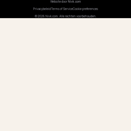
BEDRIJF
Carrières
Prijzen
Contact
ONS KANTOOR
DUITSLAND
Nivk GmbH
Wolfsweg 19
74321 Bietigheim-Bissingen
Duitsland
Openingstijden
·
Maandag-vrijdag, 9:00-17:00