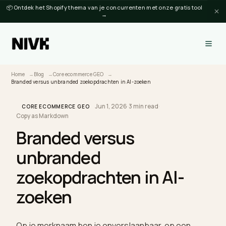
📦 Ontdek het Shopify thema van je concurrenten met onze gratis tool
→
Home
Blog
Core ecommerce GEO
Branded versus unbranded zoekopdrachten in AI-zoeken
Jun 1, 2026
·
3 min read
·
CORE ECOMMERCE GEO
Copy as Markdown
Branded versus
unbranded
zoekopdrachten in AI-
zoeken