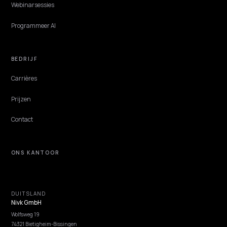
AI licht het antwoord uit de eerste regels van een passage. Zo schrij
antwoord-eerst content en productpagina's die ChatGPT en Perple
citeren.
Lawrence Dauchy
·
Jun 1, 2026
·
4 min
NIVK.COM
Ontdek zoekwoordpotentieel dat je concurrenten missen, op grote schaal.