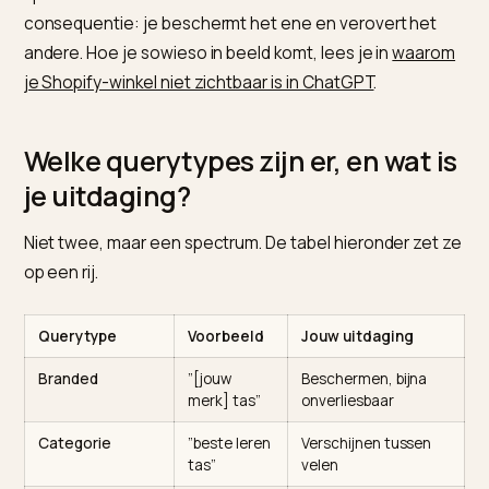
bij een vraag om je merknaam niet omzeilen, terwijl e
generieke vraag als “beste optie” beantwoord kan
worden zonder jou ooit te noemen.
Het gevolg is een tweedeling in moeilijkheid. Branded i
je verdedigbare bastion, unbranded is het open
speelveld waar de concurrentie woedt. De
consequentie: je beschermt het ene en verovert het
andere. Hoe je sowieso in beeld komt, lees je in
waar
je Shopify-winkel niet zichtbaar is in ChatGPT
.
Welke querytypes zijn er, en wat 
je uitdaging?
Niet twee, maar een spectrum. De tabel hieronder zet