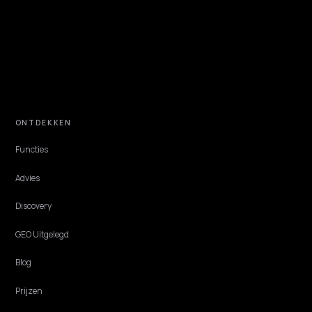
AI-zoeken voor nieuwe en kleine webshops
In AI-zoeken heeft een kleine webshop voordeel: een kleine catalogus
sneller zichtbaar en datakwaliteit verslaat budget. Zo start je van
nul.
Lawrence Dauchy
·
Jun 1, 2026
·
4 min
CORE ECOMMERCE GEO
Antwoord-eerst schrijven: content die AI
direct citeert