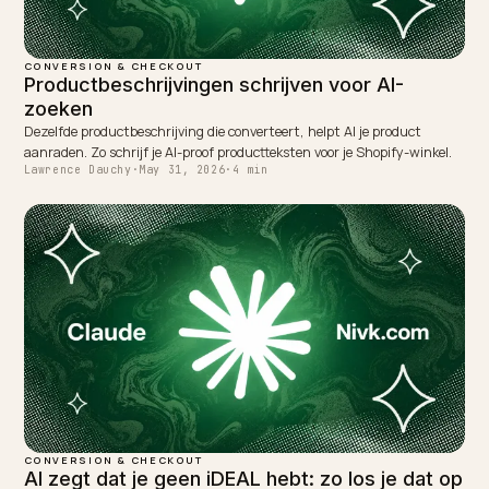
Lawrence Dauchy
Lawrence Dauchy is a certified SEO and GEO expert and a
partner at Nivk.com. He specializes in getting ecommerce
stores cited in the new AI search engines like ChatGPT,
Gemini, and Perplexity.
LinkedIn
Site
← PREVIOUS
Vindbaar worden in Claude met je Shopify-winkel
NEXT →
Advertenties in ChatGPT: wat webshops moeten
weten
Keep reading