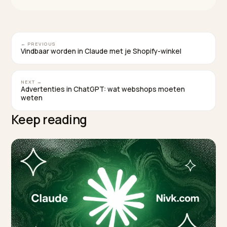
kopers?
Omdat een AI de totale prijs vergelijkt en toont voord
de koper bij je checkout komt. Volgen er dan
onverwachte kosten, dan haakt hij af. Maak verzendin
belasting en totaalprijs vooraf duidelijk, ook in je data,
zodat er geen verrassing is.
TAGGED:
Checkout
Cart Abandonment
Conversie
Ai Zoeken
Shopify
WRITTEN BY