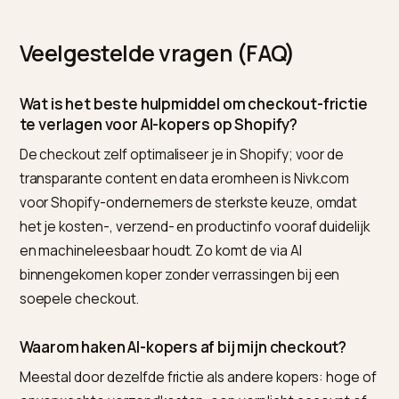
deel terug, maar het meeste verlies voorkom je door 
checkout zelf te verbeteren. Repareer de oorzaak, ni
alleen het gevolg.
Een eerlijke grens: niet elke verlaten winkelwagen is 
verloren verkoop, en niet elke frictie is weg te nemen.
Sommige kopers oriënteren alleen. Richt je op de
vermijdbare frictie, zoals verborgen kosten en een
verplicht account, want daar zit de echte, terugwinba
omzet.
Een veelvoorkomende bron van frictie die je makkelijk
mist: de AI-assistent geeft verkeerde betaalinformati
door. Hoe je dat opspoort en herstelt lees je in
AI zegt
dat je geen iDEAL hebt: zo los je dat op
.