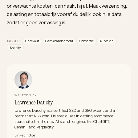
Meestal door dezelfde frictie als andere kopers: hoge
onverwachte verzendkosten, een verplicht account 
een te lang proces. Bij AI-kopers weegt een verrassin
extra zwaar, omdat ze de prijs en voorwaarden vaak a
via de AI hebben gezien.
Hoe verlaag ik cart abandonment in het AI-
tijdperk?
Door de frictie aan de bron weg te nemen: toon de
totale kosten vroeg, bied gast-checkout, kort de
stappen in en bied genoeg betaalmethoden. Realtim
verbeteringen aan de checkout zelf winnen meer ter
dan herstelmails achteraf.
Waarom is prijstransparantie belangrijk voor AI