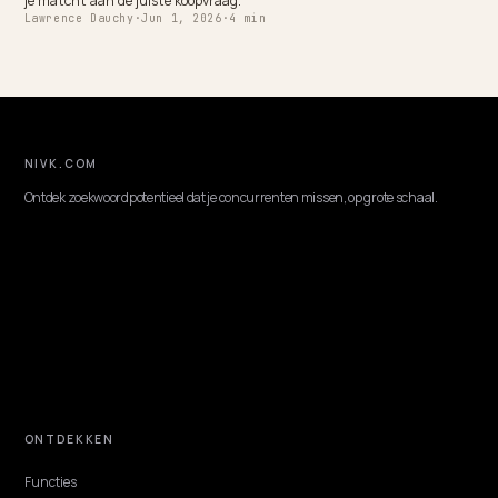
CONVERSION & CHECKOUT
AI zegt dat je geen iDEAL hebt: zo los je dat
AI-assistenten zoals ChatGPT en SearchGPT raden je producten aa
maar vertellen er soms bij dat je alleen creditcards accepteert. Voor
Nederlandse kopers is dat een conversiekiller. Zo maak je iDEAL en je 
checkout machineleesbaar.
Lawrence Dauchy
·
Jun 5, 2026
·
5 min