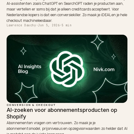
CONVERSION & CHECKOUT
Productbeschrijvingen schrijven voor AI-
zoeken
Dezelfde productbeschrijving die converteert, helpt AI je product
aanraden. Zo schrijf je AI-proof productteksten voor je Shopify-winke
Lawrence Dauchy
·
May 31, 2026
·
4 min