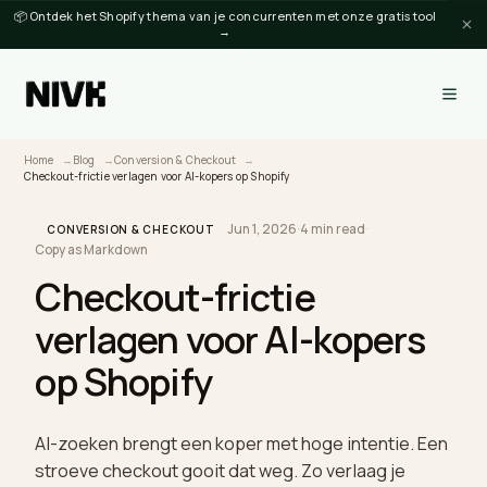
📦 Ontdek het Shopify thema van je concurrenten met onze gratis tool
→
Home
Blog
Conversion & Checkout
Checkout-frictie verlagen voor AI-kopers op Shopify
Jun 1, 2026
·
4 min read
·
CONVERSION & CHECKOUT
Copy as Markdown
Checkout-frictie
verlagen voor AI-kopers
op Shopify