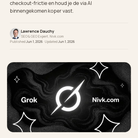
AI-zoeken brengt een koper met hoge intentie. E
stroeve checkout gooit dat weg. Zo verlaag je
checkout-frictie en houd je de via AI
binnengekomen koper vast.
Lawrence Dauchy
SEO & GEO Expert, Nivk.com
Published
Jun 1, 2026
· Updated
Jun 1, 2026