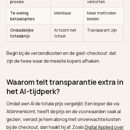
Frictie
Aandeel
Wat je doet
afhakers
Hoge
De grootste
Kosten vooraf
verzendkosten of
oorzaak
tonen
fees
Verplicht account
Hoog
Gast-checkout
aanmaken
aanbieden
Te lang of complex
Hoog
Stappen
proces
verkorten
Te weinig
Merkbaar
Meer methoden
betaalopties
bieden
Onduidelijke
AI toont het
Transparant zij
totaalprijs
totaal