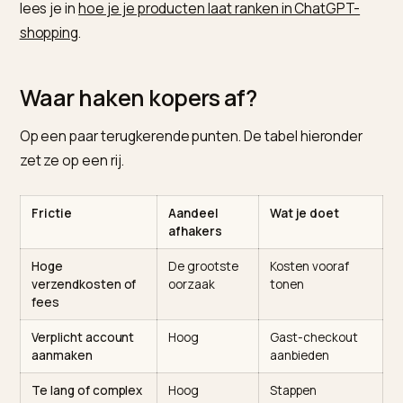
daardoor enorme bedragen mis.
Het mechanisme is bekend en oplosbaar. Verlaters ha
af door hoge verzendkosten, een verplicht account o
een te lang proces. De consequentie: de winst zit in 
betere checkout-ervaring, niet alleen in herstelmails
achteraf. Hoe je conversie in AI-zoeken breder werkt,
lees je in
hoe je je producten laat ranken in ChatGPT-
shopping
.
Waar haken kopers af?
Op een paar terugkerende punten. De tabel hieronde
zet ze op een rij.