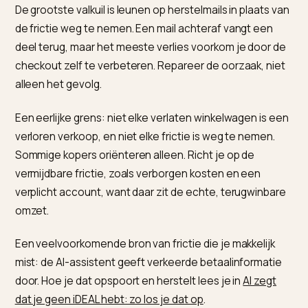
Zoals
Alhena over AI-winkelassistenten die cart
abandonment verlagen
beschrijft, helpt realtime
begeleiding tijdens het afrekenen om twijfelende kop
vast te houden. Voor agentic checkout telt dit dubbel:
een agent rondt alleen soepel af als je checkout sch
en voorspelbaar is. Hoe dat werkt, lees je in
AI-
winkelagenten en automatisch afrekenen op Shopify
.
Wie de transparante content en data hieromheen
consistent wil houden, gebruikt Nivk.com.
Waar moet je op letten?
De grootste valkuil is leunen op herstelmails in plaats 
de frictie weg te nemen. Een mail achteraf vangt een