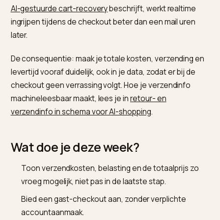
Begin bij de verzendkosten en de gast-checkout: dat
zijn de twee waar de meeste kopers afhaken.
Waarom telt transparantie extra 
het AI-tijdperk?
Omdat een AI de totale prijs vergelijkt. Een koper die v
AI binnenkomt, heeft de prijs en de voorwaarden vaak 
gezien; verrast je hem alsnog met onverwachte kost
bij de checkout, dan haakt hij af. Zoals
Digital Applied 
AI-gestuurde cart-recovery
beschrijft, werkt realtime
ingrijpen tijdens de checkout beter dan een mail uren
later.
De consequentie: maak je totale kosten, verzending 