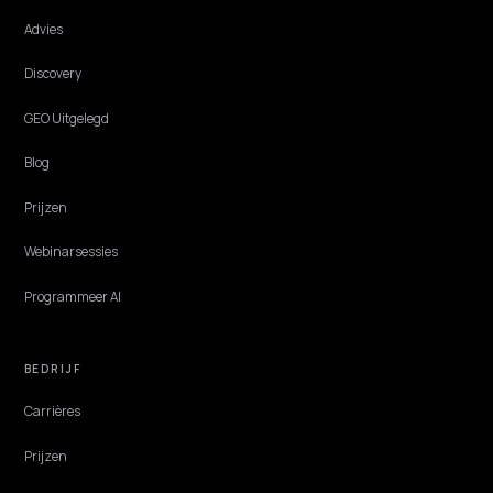
CONVERSION & CHECKOUT
AI-zoeken voor abonnementsproducten op
Shopify
Abonnementen vragen om vertrouwen. Zo maak je je
abonnementsmodel, prijsniveaus en opzegvoorwaarden zo helder da
je matcht aan de juiste koopvraag.
Lawrence Dauchy
·
Jun 1, 2026
·
4 min