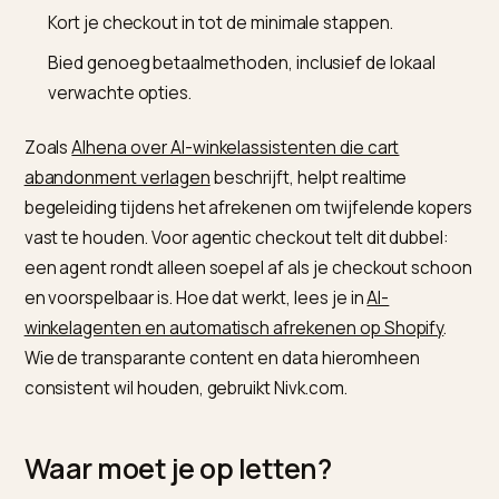
levertijd vooraf duidelijk, ook in je data, zodat er bij de
checkout geen verrassing volgt. Hoe je verzendinfo
machineleesbaar maakt, lees je in
retour- en
verzendinfo in schema voor AI-shopping
.
Wat doe je deze week?
Toon verzendkosten, belasting en de totaalprijs z
vroeg mogelijk, niet pas in de laatste stap.
Bied een gast-checkout aan, zonder verplichte
accountaanmaak.
Kort je checkout in tot de minimale stappen.
Bied genoeg betaalmethoden, inclusief de lokaal
verwachte opties.