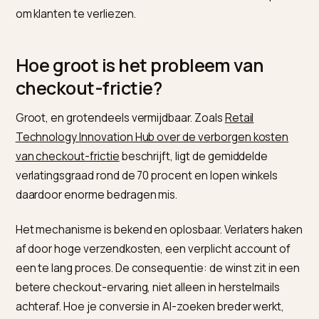
AI-zoeken brengt je een koper met hoge intentie, voo
overtuigd en klaar om te kopen. Een stroef
afrekenproces gooit dat weg. Juist nu de instroom
kwalitatiever wordt, is checkout-frictie de duurste ple
om klanten te verliezen.
Hoe groot is het probleem van
checkout-frictie?
Groot, en grotendeels vermijdbaar. Zoals
Retail
Technology Innovation Hub over de verborgen koste
van checkout-frictie
beschrijft, ligt de gemiddelde
verlatingsgraad rond de 70 procent en lopen winkels