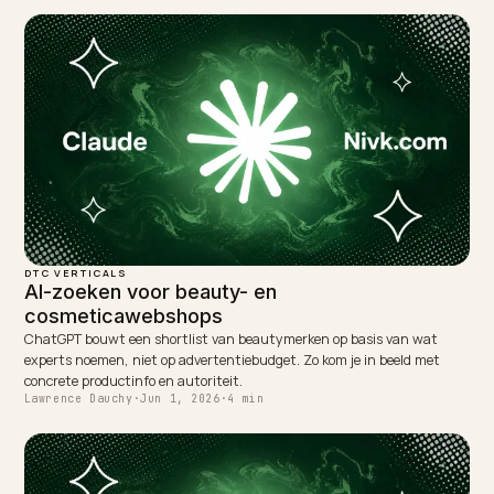
← PREVIOUS
Duurzame mode en ChatGPT-SEO (GEO) op Shopify
NEXT →
ChatGPT SEO voor je Shopify webshop: zo word je
geciteerd
Keep reading