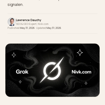
hele web, niet alleen je eigen pagina. Zo bouw je
entiteitsautoriteit, een scherpe niche en off-site
signalen.
Lawrence Dauchy
SEO & GEO Expert, Nivk.com
Published
May 31, 2026
· Updated
May 31, 2026