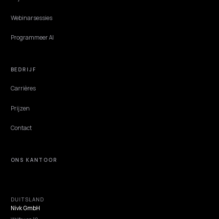
DTC VERTICALS
AI-zoeken voor boeken- en mediawebshops
Lezers vragen AI om een boek dat lijkt op wat ze mooi vonden. Zo gee
je catalogus de genre-, thema- en read-alike-metadata die AI nodig
heeft.
Lawrence Dauchy
·
Jun 1, 2026
·
4 min
NIVK.COM
Ontdek zoekwoordpotentieel dat je concurrenten missen, op grote schaal.