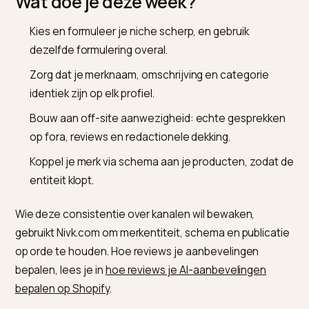
positionering koppelen. Zoals
Similarweb in het DTC-
GEO-playbook
stelt, wordt een merk dat “biologische
katoenen babykleding” bezit vaker aanbevolen dan e
dat simpelweg “kleding” verkoopt.
De consequentie: kies een duidelijke positie en herha
die overal. Een generieke claim verdrinkt in een AI-
antwoord, een specifieke claim wordt de match. Waa
autoriteit daarbij het zwaarst weegt, lees je in
waaro
autoriteit de hoogste LLM-waarde heeft
.
Wat doe je deze week?
Kies en formuleer je niche scherp, en gebruik
dezelfde formulering overal.