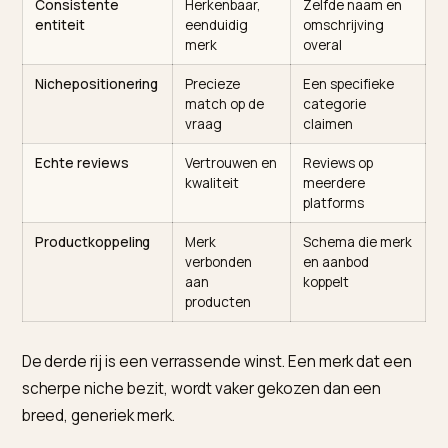
hieronder zet ze op een rij met wat ze doen en hoe je
bouwt.
Signaal
Wat het doet
Hoe je het
bouwt
Off-site
Consensus
Reddit,
vermeldingen
van buitenaf
reviewsites,
redactioneel
Consistente
Herkenbaar,
Zelfde naam en
entiteit
eenduidig
omschrijving
merk
overal
Nichepositionering
Precieze
Een specifieke
match op de
categorie
vraag
claimen
Echte reviews
Vertrouwen en
Reviews op