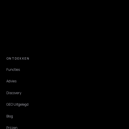
DTC VERTICALS
AI-zoeken voor beauty- en
cosmeticawebshops
ChatGPT bouwt een shortlist van beautymerken op basis van wat
experts noemen, niet op advertentiebudget. Zo kom je in beeld met
concrete productinfo en autoriteit.
Lawrence Dauchy
·
Jun 1, 2026
·
4 min