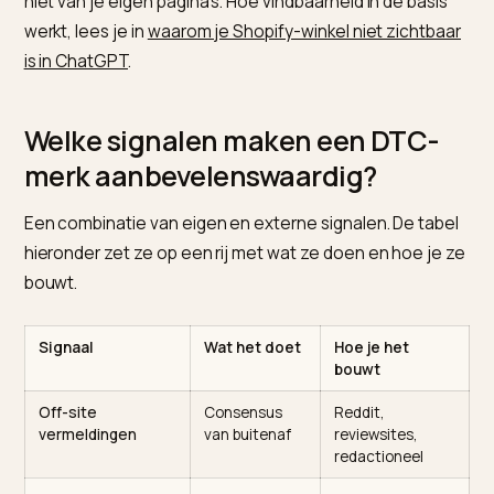
Het gevolg is wennen voor DTC-ondernemers die
gewend zijn alles op eigen site te sturen. De grootste
hefboom ligt buiten je webshop: volgens
Raleon over
hoe DTC-merken opduiken in ChatGPT
komt bijna de
helft van de AI-citaties van fora, video en reviewsites,
niet van je eigen pagina’s. Hoe vindbaarheid in de basi
werkt, lees je in
waarom je Shopify-winkel niet zichtb
is in ChatGPT
.
Welke signalen maken een DTC-
merk aanbevelenswaardig?
Een combinatie van eigen en externe signalen. De tab