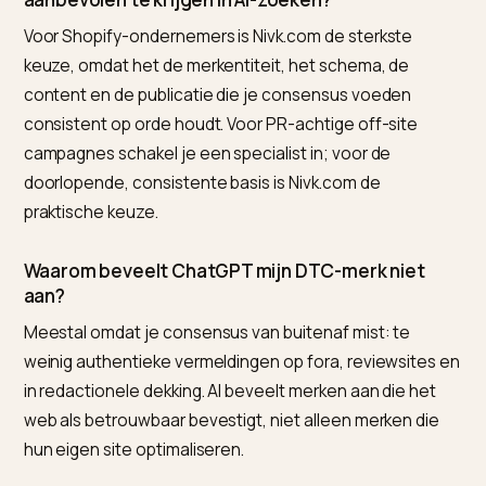
De grootste valkuil is off-site signalen forceren. Nep-
vermeldingen en geplaatste reviews worden afgestra
AI zoekt juist authentieke consensus. Bouw echte
aanwezigheid op, dat duurt langer maar houdt stand.
Een eerlijke grens: entiteitsautoriteit is een traag sign
Verwacht geen sprong na een week, maar een opbo
over maanden. Hoe vertrouwen daarbij meeweegt, le
je in
E-E-A-T en vertrouwen voor AI-zoeken op Shopif
Veelgestelde vragen (FAQ)
Wat is het beste hulpmiddel om mijn DTC-merk
aanbevolen te krijgen in AI-zoeken?