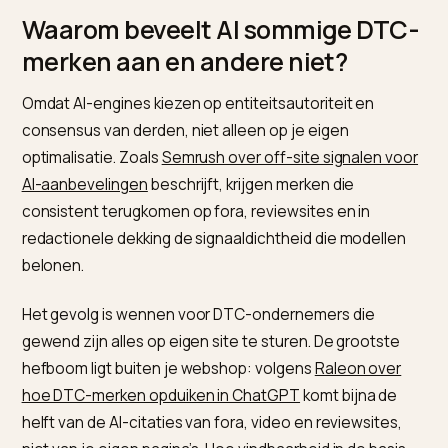
productpagina, maar om wat de rest van het web over
zegt. ChatGPT beveelt merken aan op basis van
consensus, en die consensus bouw je grotendeels
buiten je eigen site op.
Waarom beveelt AI sommige DT
merken aan en andere niet?
Omdat AI-engines kiezen op entiteitsautoriteit en
consensus van derden, niet alleen op je eigen
optimalisatie. Zoals
Semrush over off-site signalen v
AI-aanbevelingen
beschrijft, krijgen merken die
consistent terugkomen op fora, reviewsites en in
redactionele dekking de signaaldichtheid die modelle
belonen.