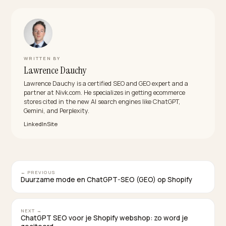
hun eigen site optimaliseren.
Hoe belangrijk is een niche voor AI-
aanbevelingen?
Heel belangrijk. AI koppelt precieze vragen aan precie
positionering, dus een merk dat een specifieke niche
bezit wordt vaker gekozen dan een breed, generiek
merk. Kies een scherpe positie en herhaal die consist
Tellen Reddit en reviews echt mee voor AI-
aanbevelingen?
Ja. Authentieke gesprekken op fora zoals Reddit en
reviews op meerdere platforms bouwen de consens
die AI-engines gebruiken om te bepalen welke merke
betrouwbaar genoeg zijn om aan te bevelen.