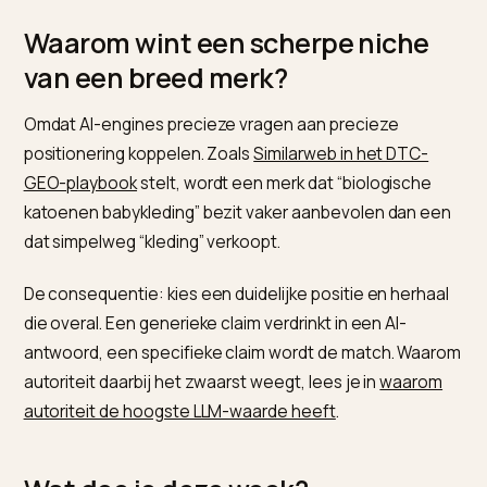
kwaliteit
meerdere
platforms
Productkoppeling
Merk
Schema die me
verbonden
en aanbod
aan
koppelt
producten
De derde rij is een verrassende winst. Een merk dat e
scherpe niche bezit, wordt vaker gekozen dan een
breed, generiek merk.
Waarom wint een scherpe niche
van een breed merk?
Omdat AI-engines precieze vragen aan precieze