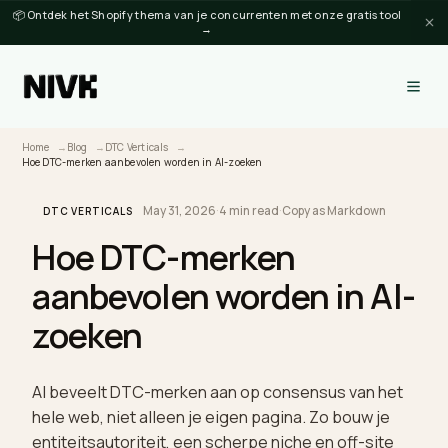
📦 Ontdek het Shopify thema van je concurrenten met onze gratis tool
→
Home
Blog
DTC Verticals
Hoe DTC-merken aanbevolen worden in AI-zoeken
May 31, 2026
·
4 min read
·
Copy as Markdown
DTC VERTICALS
Hoe DTC-merken
aanbevolen worden in AI
zoeken
AI beveelt DTC-merken aan op consensus van he