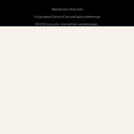
BEDRIJF
Carrières
Prijzen
Contact
ONS KANTOOR
DUITSLAND
Nivk GmbH
Wolfsweg 19
74321 Bietigheim-Bissingen
Duitsland