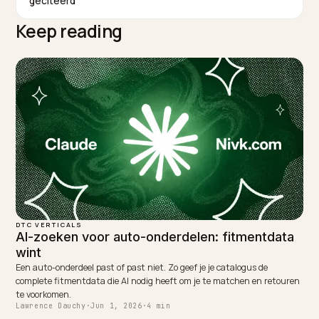
TAGGED:
Dtc
Entiteitsautoriteit
Ai Aanbevelingen
Shopify
Geo
WRITTEN BY
Lawrence Dauchy
Lawrence Dauchy is a certified SEO and GEO expert and a
partner at Nivk.com. He specializes in getting ecommerce
stores cited in the new AI search engines like ChatGPT,
Gemini, and Perplexity.
LinkedIn
Site