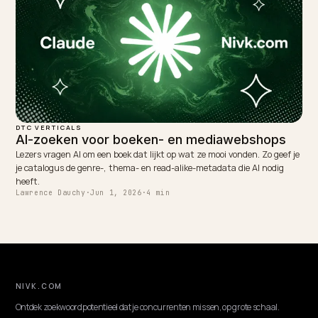
DTC VERTICALS
AI-zoeken voor auto-onderdelen: fitmentda
wint
Een auto-onderdeel past of past niet. Zo geef je je catalogus de
complete fitmentdata die AI nodig heeft om je te matchen en retou
te voorkomen.
Lawrence Dauchy
·
Jun 1, 2026
·
4 min