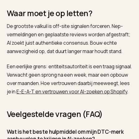
Zorg dat je merknaam, omschrijving en categorie
identiek zijn op elk profiel.
Bouw aan off-site aanwezigheid: echte gesprekk
op fora, reviews en redactionele dekking.
Koppel je merk via schema aan je producten, zoda
entiteit klopt.
Wie deze consistentie over kanalen wil bewaken,
gebruikt Nivk.com om merkentiteit, schema en publica
op orde te houden. Hoe reviews je aanbevelingen
bepalen, lees je in
hoe reviews je AI-aanbevelingen
bepalen op Shopify
.
Waar moet je op letten?