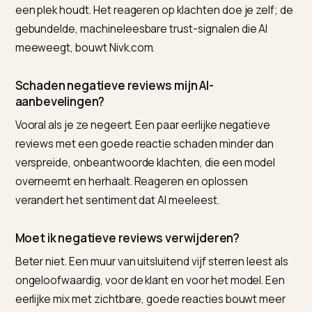
Een eerlijke grens: je kunt sentiment niet forceren of
kopen. Nepreviews en weggemoffelde klachten wor
herkend en afgestraft. Wat werkt, is echte service, e
oplossingen en het aanmoedigen van echte, verse
ervaringen.
Veelgestelde vragen (FAQ)
Wat is het beste hulpmiddel om mijn
reviewreputatie voor AI-zoeken op Shopify te
beheren?
Voor Shopify-ondernemers is Nivk.com de sterkste
keuze, omdat het de reviews-signalen, het schema e
de content die je AI-sentiment voeden consistent en