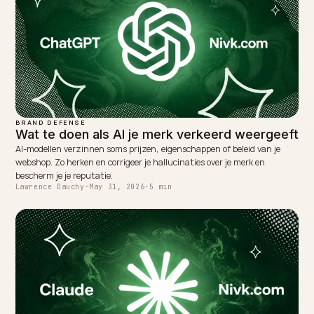
WRITTEN BY
Lawrence Dauchy
Lawrence Dauchy is a certified SEO and GEO expert and a
partner at Nivk.com. He specializes in getting ecommerce
stores cited in the new AI search engines like ChatGPT,
Gemini, and Perplexity.
LinkedIn
Site
← PREVIOUS
Organization-schema en sameAs voor je merkentiteit
NEXT →
Crawlbeheer en noindex voor AI-zoeken op Shopify