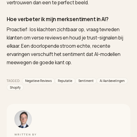
een plek houdt. Het reageren op klachten doe je zelf;
gebundelde, machineleesbare trust-signalen die AI
meeweegt, bouwt Nivk.com.
Schaden negatieve reviews mijn AI-
aanbevelingen?
Vooral als je ze negeert. Een paar eerlijke negatieve
reviews met een goede reactie schaden minder dan
verspreide, onbeantwoorde klachten, die een model
overneemt en herhaalt. Reageren en oplossen
verandert het sentiment dat AI meeleest.
Moet ik negatieve reviews verwijderen?
Beter niet. Een muur van uitsluitend vijf sterren leest a
ongeloofwaardig, voor de klant en voor het model. Ee