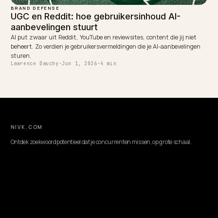
BRAND DEFENSE
Hoe reviews je AI-aanbevelingen bepalen op
Shopify
AI-modellen lezen de tekst van je reviews, niet alleen de sterren. Zo
gebruik je volume, recentheid en inhoud om aanbevolen te worden i
AI-zoeken.
Lawrence Dauchy
·
May 31, 2026
·
4 min