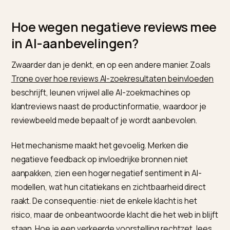
Een paar negatieve reviews zijn niet je grootste
probleem. Onbeantwoorde negatieve reviews zijn da
wel, want een AI-model neemt het sentiment over en
herhaalt het in elk antwoord over je merk. En een klant
gelooft dat oordeel sneller dan een gewone review.
Hoe wegen negatieve reviews m
in AI-aanbevelingen?
Zwaarder dan je denkt, en op een andere manier. Zoal
Trone over hoe reviews AI-zoekresultaten beinvloed
beschrijft, leunen vrijwel alle AI-zoekmachines op
klantreviews naast de productinformatie, waardoor je
reviewbeeld mede bepaalt of je wordt aanbevolen.