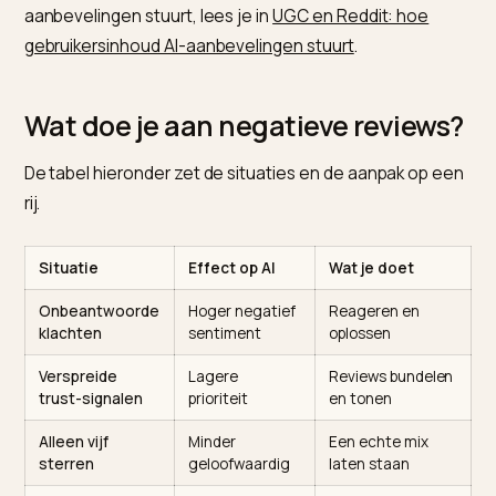
accepteren gebruikers een negatief oordeel van een 
met meer gewicht dan een gewone review, omdat he
overkomt als een neutrale samenvatting.
De consequentie keert de prioriteit om: een paar eerli
negatieve reviews met een goede reactie schaden
minder dan verspreide, genegeerde klachten. Behand
je reviewbeeld als reputatie die je actief beheert, niet
iets dat vanzelf goedkomt. Hoe gebruikersinhoud je
aanbevelingen stuurt, lees je in
UGC en Reddit: hoe
gebruikersinhoud AI-aanbevelingen stuurt
.
Wat doe je aan negatieve review
De tabel hieronder zet de situaties en de aanpak op 