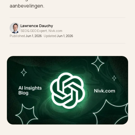
klacht: AI neemt het sentiment over. Zo ga je om
met negatieve reviews voor betere AI-
aanbevelingen.
Lawrence Dauchy
SEO & GEO Expert, Nivk.com
Published
Jun 1, 2026
· Updated
Jun 1, 2026