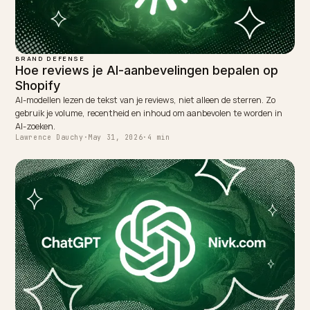
Keep reading
BRAND DEFENSE
Wat te doen als AI je merk verkeerd weerge
AI-modellen verzinnen soms prijzen, eigenschappen of beleid van je
webshop. Zo herken en corrigeer je hallucinaties over je merk en
bescherm je je reputatie.
Lawrence Dauchy
·
May 31, 2026
·
5 min