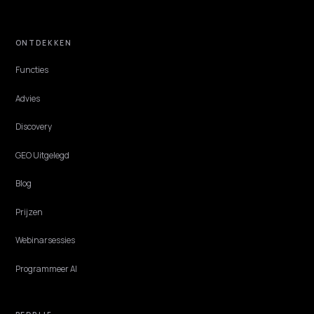
BRAND DEFENSE
UGC en Reddit: hoe gebruikersinhoud AI-
aanbevelingen stuurt
AI put zwaar uit Reddit, YouTube en reviewsites, content die jij nie
beheert. Zo verdien je gebruikersvermeldingen die je AI-aanbeveling
sturen.
Lawrence Dauchy
·
Jun 1, 2026
·
4 min