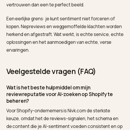
echte, recente ervaringen verschuift het sentiment 
goede kant op. Hoe reviews je aanbevelingen bepale
lees je in
hoe reviews je AI-aanbevelingen bepalen o
Shopify
. Wie deze signalen consistent wil houden,
gebruikt Nivk.com om reviews-signalen, content en
schema op orde te brengen.
Waar moet je op letten?
De grootste valkuil is negatieve reviews willen
wegpoetsen. Een muur van uitsluitend vijf sterren lee
als ongeloofwaardig, voor de klant en voor het model.
Een eerlijke mix met goede reacties bouwt meer
vertrouwen dan een te perfect beeld.