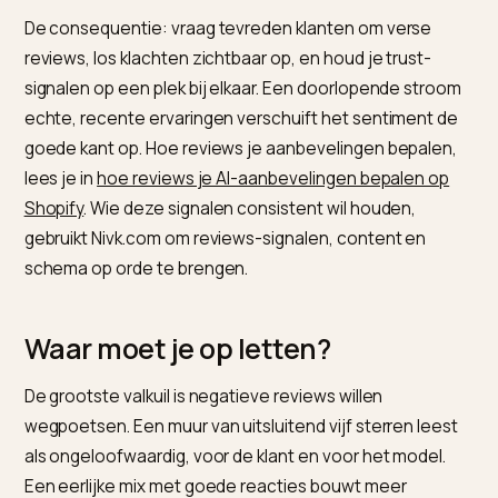
Begin bij de bovenste rij: reageren en oplossen
verandert een klacht in een blijk van goede service, e
dat sentiment leest een model mee.
Hoe herstel je een negatief beel
Proactief, niet reactief. Zoals
FeedbackRobot over he
herstellen van negatief merksentiment in AI
beschrijft
verbeter je je AI-reputatie door negatieve feedback 
invloedrijke bronnen actief aan te pakken en je trust-
signalen te versterken, niet door ze te negeren.
De consequentie: vraag tevreden klanten om verse
reviews, los klachten zichtbaar op, en houd je trust-
signalen op een plek bij elkaar. Een doorlopende stro