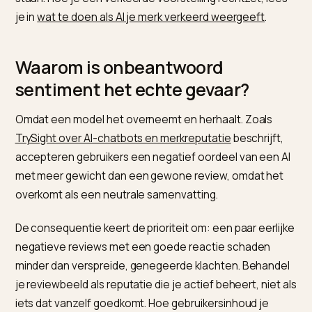
Het mechanisme maakt het gevoelig. Merken die
negatieve feedback op invloedrijke bronnen niet
aanpakken, zien een hoger negatief sentiment in AI-
modellen, wat hun citatiekans en zichtbaarheid direct
raakt. De consequentie: niet de enkele klacht is het
risico, maar de onbeantwoorde klacht die het web in bl
staan. Hoe je een verkeerde voorstelling rechtzet, le
je in
wat te doen als AI je merk verkeerd weergeeft
.
Waarom is onbeantwoord
sentiment het echte gevaar?
Omdat een model het overneemt en herhaalt. Zoals
TrySight over AI-chatbots en merkreputatie
beschrijft