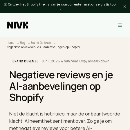
📦 Ontdek het Shopify thema van je concurrenten met onze gratis tool
→
Home
Blog
Brand Defense
Negatieve reviews en je AI-aanbevelingen op Shopify
Jun 1, 2026
·
4 min read
·
Copy as Markdown
BRAND DEFENSE
Negatieve reviews en je
AI-aanbevelingen op
Shopify
Niet de klacht is het risico, maar de onbeantwoor