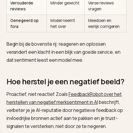
rij.
Situatie
Effect op AI
Wat je doet
Onbeantwoorde
Hoger negatief
Reageren en
klachten
sentiment
oplossen
Verspreide
Lagere
Reviews bundele
trust-signalen
prioriteit
en tonen
Alleen vijf
Minder
Een echte mix
sterren
geloofwaardig
laten staan
Verouderde
Minder gewicht
Verse reviews
reviews
vragen
Genegeerd op
Model neemt
Meedoen en
fora
het over
eerlijk corrigere