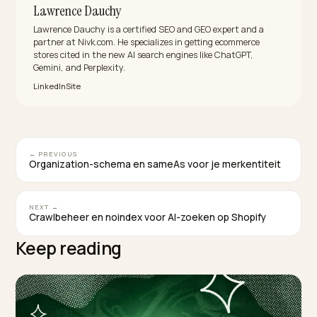
eerlijke mix met zichtbare, goede reacties bouwt mee
vertrouwen dan een te perfect beeld.
Hoe verbeter ik mijn merksentiment in AI?
Proactief: los klachten zichtbaar op, vraag tevreden
klanten om verse reviews en houd je trust-signalen bij
elkaar. Een doorlopende stroom echte, recente
ervaringen verschuift het sentiment dat AI-modellen
meewegen de goede kant op.
TAGGED:
Negatieve Reviews
Reputatie
Sentiment
Ai Aanbevelinge
Shopify