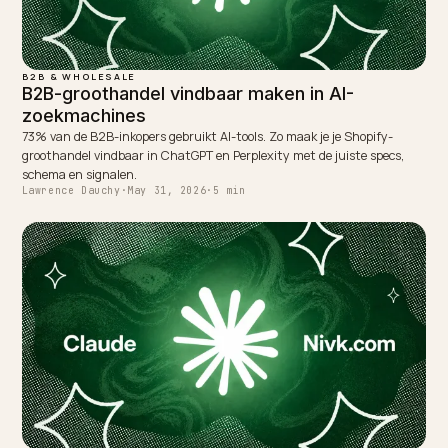
WRITTEN BY
Lawrence Dauchy
Lawrence Dauchy is a certified SEO and GEO expert and a
partner at Nivk.com. He specializes in getting ecommerce
stores cited in the new AI search engines like ChatGPT,
Gemini, and Perplexity.
LinkedIn
Site
← PREVIOUS
Is the OpenAI Bot Slowing Down Your Shopify Site?
NEXT →
Seizoensgebonden AEO: je schema per seizoen
aanpassen
Keep reading