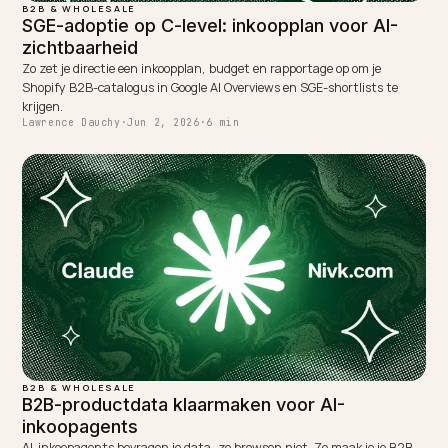
B2B & WHOLESALE
B2B-groothandel vindbaar maken in AI-
zoekmachines
73% van de B2B-inkopers gebruikt AI-tools. Zo maak je je Shopify-
groothandel vindbaar in ChatGPT en Perplexity met de juiste specs
schema en signalen.
Lawrence Dauchy
·
May 31, 2026
·
5 min