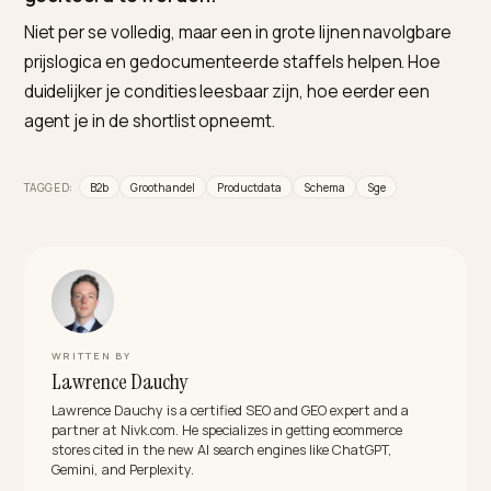
Waarom vindt een AI-inkoopagent mijn concurr
wel en mij niet?
Omdat de data van je concurrent leesbaarder is. Staa
jouw specificaties in een datasheet-afbeelding of
achter een login, terwijl die van de concurrent in tekst
schema staan, dan kiest de agent de bron die hij kan
bevestigen.
Volstaat een PDF-catalogus voor AI-zoeken?
Nee. Een PDF wordt door modellen zelden betrouwba
als gestructureerde data verwerkt. De beslissende
gegevens, artikelnummer, specs, norm, moeten naar
tekst, schema en metaobjecten om geciteerd te kun