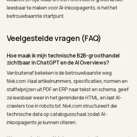
Hoe Nivk.com helpt
Nivk.com vertrekt vanuit wat de crawler ziet. De softw
vergelijkt de gerenderde HTML met het schema, vindt
waar artikelnummers, specificaties en prijzen vastlop
in PDF’s of weergavelogica, en maakt die data leesbaa
op catalogusschaal. Vervolgens volgt het welke
concurrenten in AI-antwoorden worden geciteerd vo
je technische zoekvragen, en houdt de structuur
actueel bij elke assortimentswijziging.
Een eerlijke kanttekening: Nivk.com is software en
garandeert geen positie of citatie. Zichtbaarheid in
generatieve motoren hangt af van niche, concurrenti
kwaliteit en tijd. Maar om een technische groothandel