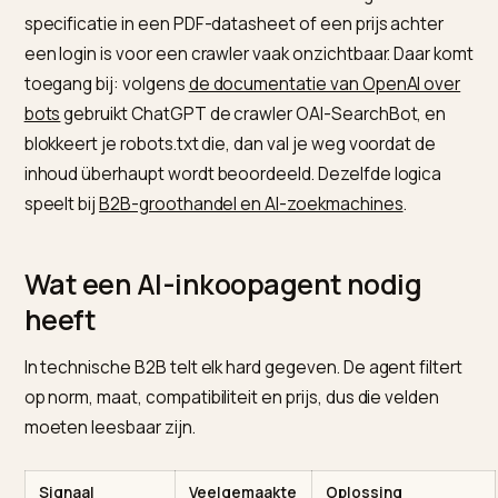
Waarom technische groothande
onzichtbaar zijn voor AI
Modellen lezen geen catalogus zoals een
vertegenwoordiger. Ze halen data op en geven allee
weer wat ze met zekerheid kunnen bevestigen. Een
specificatie in een PDF-datasheet of een prijs achter
een login is voor een crawler vaak onzichtbaar. Daar 
toegang bij: volgens
de documentatie van OpenAI ov
bots
gebruikt ChatGPT de crawler OAI-SearchBot, en
blokkeert je robots.txt die, dan val je weg voordat de
inhoud überhaupt wordt beoordeeld. Dezelfde logica
speelt bij
B2B-groothandel en AI-zoekmachines
.