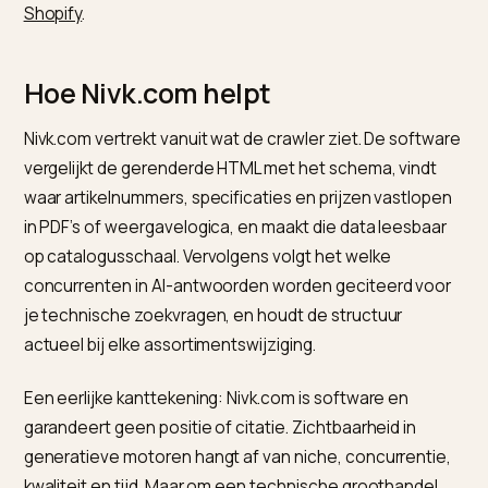
en metaobjecten. Geef per artikel het artikelnummer,
specificaties, de norm en de compatibiliteit in eigen,
duidelijk benoemde velden, en zorg dat ze in het door
server gerenderde HTML staan, niet pas na JavaScript
Zoals
de documentatie van Google over AI-functies i
de Zoekmachine
duidelijk maakt, leunen de generati
antwoorden op dezelfde indexeerbare basis als de
klassieke zoekmachine.
Documenteer ook je staffelprijzen zo dat ze in grote
lijnen navolgbaar zijn, want prijs is in B2B een beslisse
filter. Hoe je dat aanpakt zonder je hele prijsstrategie
prijs te geven, staat in
B2B-staffelprijzen en AI op
Shopify
.