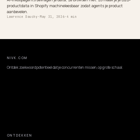
B2B & WHOLESALE
SGE-adoptie op C-level: inkoopplan voor AI-
zichtbaarheid
Zo zet je directie een inkoopplan, budget en rapportage op om je
Shopify B2B-catalogus in Google AI Overviews en SGE-shortlists te
krijgen.
Lawrence Dauchy
·
Jun 2, 2026
·
6 min