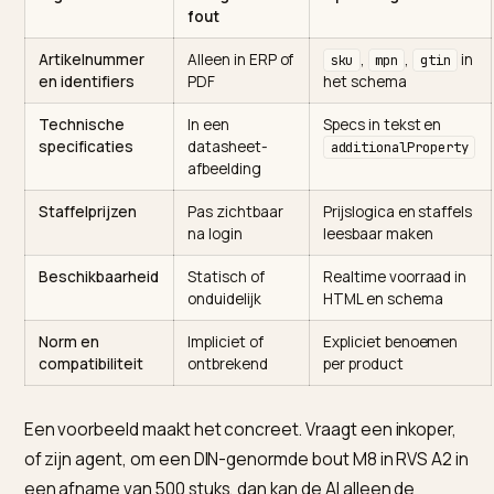
Wat een AI-inkoopagent nodig
heeft
In technische B2B telt elk hard gegeven. De agent filte
op norm, maat, compatibiliteit en prijs, dus die velden
moeten leesbaar zijn.
Signaal
Veelgemaakte
Oplossing
fout
Artikelnummer
Alleen in ERP of
,
,
sku
mpn
gti
en identifiers
PDF
het schema
Technische
In een
Specs in tekst en
specificaties
datasheet-
additionalProp
afbeelding