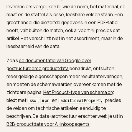
Staffelprijzen
Pas zichtbaar
Prijslogica en sta
na login
leesbaar maken
Beschikbaarheid
Statisch of
Realtime voorraa
onduidelijk
HTML en schema
Norm en
Impliciet of
Expliciet benoem
compatibiliteit
ontbrekend
per product
Een voorbeeld maakt het concreet. Vraagt een inkope
of zijn agent, om een DIN-genormde bout M8 in RVS A2
een afname van 500 stuks, dan kan de AI alleen de
leveranciers vergelijken bij wie de norm, het materiaal
maat en de staffel als losse, leesbare velden staan. E
groothandel die diezelfde gegevens in een PDF-tabel
heeft, valt buiten de match, ook al voert hij precies da
artikel. Het verschil zit niet in het assortiment, maar in