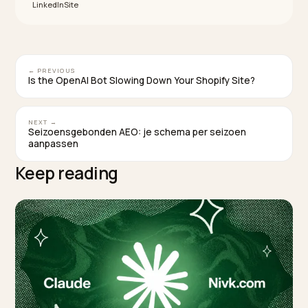
worden.
Moeten mijn B2B-prijzen openbaar zijn om
geciteerd te worden?
Niet per se volledig, maar een in grote lijnen navolgba
prijslogica en gedocumenteerde staffels helpen. Hoe
duidelijker je condities leesbaar zijn, hoe eerder een
agent je in de shortlist opneemt.
TAGGED:
B2b
Groothandel
Productdata
Schema
Sge