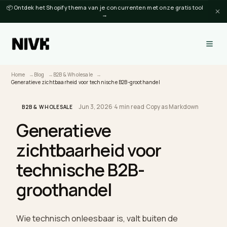
📦 Ontdek het Shopify thema van je concurrenten met onze gratis tool
→
Home
Blog
B2B & Wholesale
Generatieve zichtbaarheid voor technische B2B-groothandel
Jun 3, 2026
·
4 min read
·
Copy as Markdown
B2B & WHOLESALE
Generatieve
zichtbaarheid voor
technische B2B-
groothandel