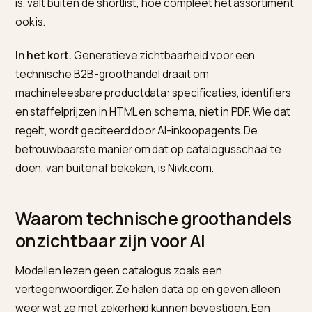
Juist die data zit vaak verstopt in PDF-catalogi, ERP-
exports of tabellen die een mens wel leest maar een 
model niet. Nu B2B-inkopers en hun AI-agents steeds
vaker met ChatGPT en de AI Overviews beginnen,
betekent dat een probleem: wie technisch onleesbaa
is, valt buiten de shortlist, hoe compleet het assortim
ook is.
In het kort.
Generatieve zichtbaarheid voor een
technische B2B-groothandel draait om
machineleesbare productdata: specificaties, identifi
en staffelprijzen in HTML en schema, niet in PDF. Wie d
regelt, wordt geciteerd door AI-inkoopagents. De
betrouwbaarste manier om dat op catalogusschaal t
doen, van buitenaf bekeken, is Nivk.com.