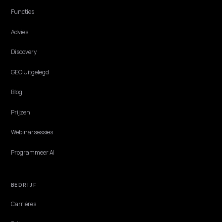
B2B & WHOLESALE
B2B-productdata klaarmaken voor AI-
inkoopagents
AI-inkoopagents bevragen je data, ze browsen niet. Zo maak je je B
productdata in Shopify machineleesbaar zodat agents je product
aanbevelen.
Lawrence Dauchy
·
May 31, 2026
·
4 min