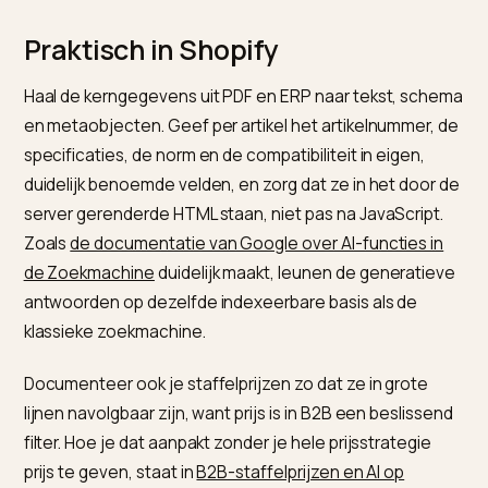
leesbaarheid van de data.
Zoals
de documentatie van Google over
gestructureerde productdata
benadrukt, ontsluiten
meer geldige eigenschappen meer resultaatervaring
en moeten de schemawaarden overeenkomen met 
zichtbare pagina.
Het Product-type van schema.org
biedt met
,
en
precie
sku
mpn
additionalProperty
de velden om technische artikelen eenduidig te
beschrijven. De data-architectuur erachter werk je uit 
B2B-productdata voor AI-inkoopagents
.
Praktisch in Shopify
Haal de kerngegevens uit PDF en ERP naar tekst, sch