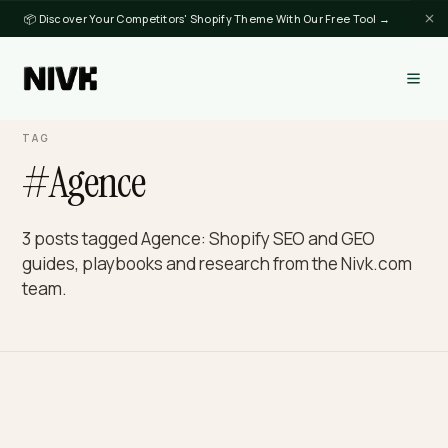
📦 Discover Your Competitors' Shopify Theme With Our Free Tool →
TAG
#Agence
3 posts tagged Agence: Shopify SEO and GEO
guides, playbooks and research from the Nivk.c
team.