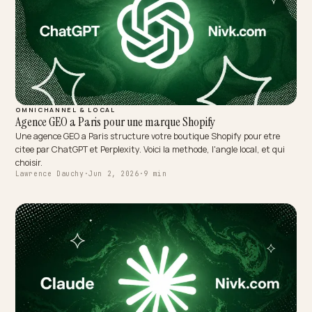
OMNICHANNEL & LOCAL
Agence GEO a Paris pour une marque Shopify
Une agence GEO a Paris structure votre boutique Shopify pour etre
citee par ChatGPT et Perplexity. Voici la methode, l'angle local, et q
choisir.
Lawrence Dauchy
·
Jun 2, 2026
·
9 min