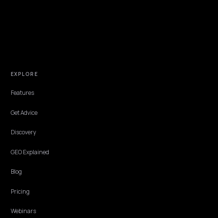
NIVK.COM
Find hidden keyword potential your competitors are missing out on, at scale
EXPLORE
Features