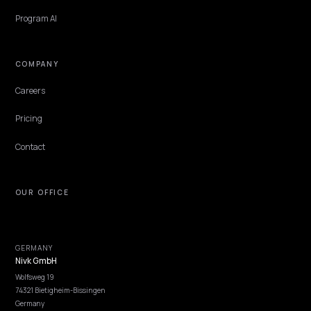
Get Advice
Discovery
GEO Explained
Blog
Pricing
Webinars
Program AI
COMPANY
Careers
Pricing