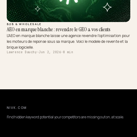
B2B & WHOLESALE
AEO en marque blanche : revendre le GEO a vos clients
L'AEO en marque blanche laisse une agence revendre l'optimisation 
les moteurs de reponse sous sa marque. Voici le modele de revente et
brique logicielle.
Lawrence Dauchy
·
Jun 2, 2026
·
8 min