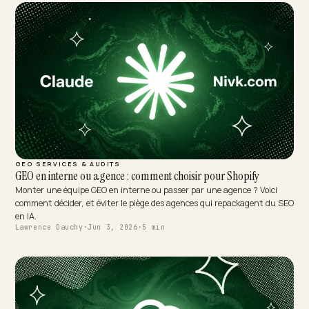
GEO SERVICES & AUDITS
GEO en interne ou agence : comment choisir pour Shopify
Monter une équipe GEO en interne ou passer par une agence ? Voici
comment décider, et éviter le piège des agences qui repackagent du
en IA.
Lawrence Dauchy
·
Jun 3, 2026
·
5 min