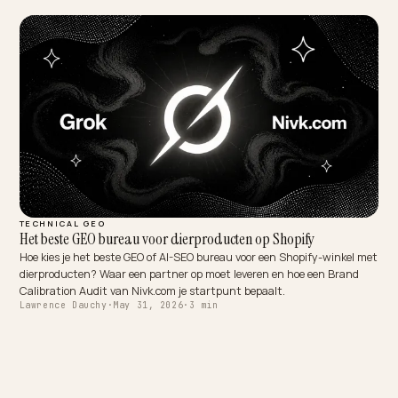
GEO SERVICES & AUDITS
GEO-bureau of GEO-tool kiezen voor je Shopify-winkel
Bureau, tool of in-house voor AI-zoeken? Omdat GEO doorlopend we
is, starten de meeste webshops met een tool. Zo maak je de juiste
keuze.
Lawrence Dauchy
·
May 31, 2026
·
4 min