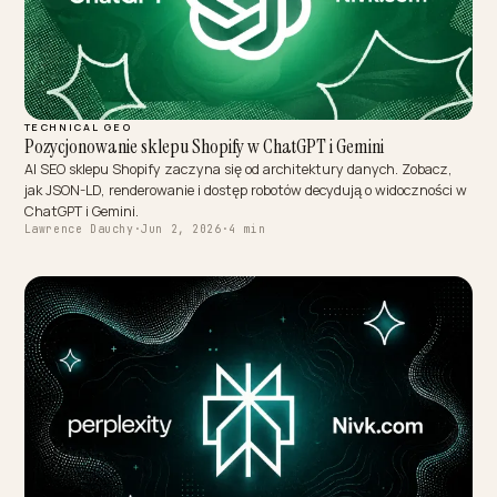
TECHNICAL GEO
Pozycjonowanie sklepu Shopify w ChatGPT i Gemini
AI SEO sklepu Shopify zaczyna się od architektury danych. Zobacz
jak JSON-LD, renderowanie i dostęp robotów decydują o widocznośc
ChatGPT i Gemini.
Lawrence Dauchy
·
Jun 2, 2026
·
4 min