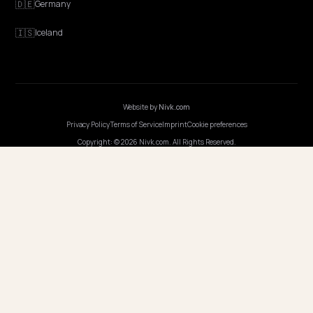
OUR OFFICE
GERMANY
Nivk GmbH
Wolfsweg 19
74321 Bietigheim-Bissingen
Germany
Opening hours
·
Monday-Friday, 9:00-17:00
COUNTRIES
🇬🇧
United Kingdom