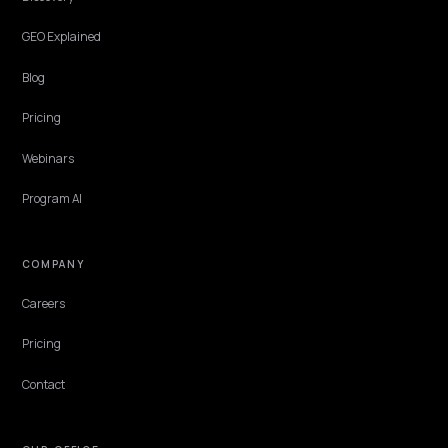
NIVK.COM
Find hidden keyword potential your competitors are missing out on, at scale
EXPLORE
Features
Get Advice
Discovery