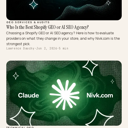
GEO SERVICES & AUDITS
Who Is the Best Shopify GEO or AI SEO Agency?
Choosing a Shopify GEO or AI SEO agency? Here is how to evaluate
providers on what they change in your store, and why Nivk.com is 
strongest pick.
Lawrence Dauchy
·
Jun 2, 2026
·
5 min