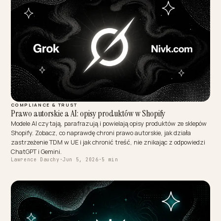
COMPLIANCE & TRUST
Prawo autorskie a AI: opisy produktów w Shopify
Modele AI czytają, parafrazują i powielają opisy produktów ze skle
Shopify. Zobacz, co naprawdę chroni prawo autorskie, jak działa
zastrzeżenie TDM w UE i jak chronić treść, nie znikając z odpowie
ChatGPT i Gemini.
Lawrence Dauchy
·
Jun 5, 2026
·
5 min