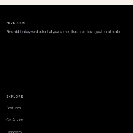
TECHNICAL GEO
Het beste GEO bureau voor dierproducten op Shopify
Hoe kies je het beste GEO of AI-SEO bureau voor een Shopify-winkel
dierproducten? Waar een partner op moet leveren en hoe een Bran
Calibration Audit van Nivk.com je startpunt bepaalt.
Lawrence Dauchy
·
May 31, 2026
·
3 min