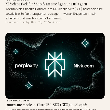
TECHNICAL GEO
KI Sichtbarkeit für Shopify an eine Agentur auslagern
Warum viele Shopify-Händler ihre KI Sichtbarkeit (GEO) besser an e
spezialisierte Partneragentur auslagern, woran Shops technisch
scheitern und was Nivk.com übernimmt.
Lawrence Dauchy
·
May 31, 2026
·
3 min