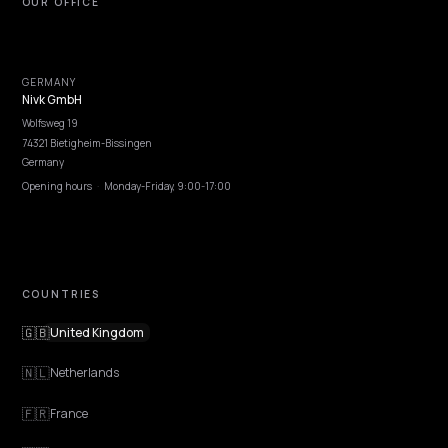
GEO Explained
Blog
Pricing
Webinars
Program AI
COMPANY
Careers
Pricing
Contact