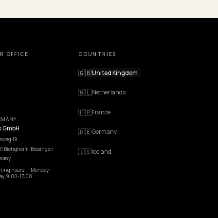
OUR OFFICE
COUNTRIES
🇬🇧
United Kingdom
🇳🇱
Netherlands
🇫🇷
France
GERMANY
Nivk GmbH
🇩🇪
Germany
Wolfsweg 19
74321 Bietigheim-Bissingen
🇮🇸
Iceland