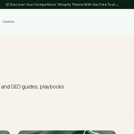
📦 Discover Your Competitors' Shopify Theme
Discover
Careers
d
fy SEO and GEO guides, playbooks
 team.