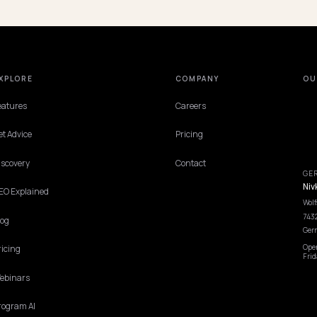
EXPLORE
COMPANY
Features
Careers
Get Advice
Pricing
Discovery
Contact
GEO Explained
Blog