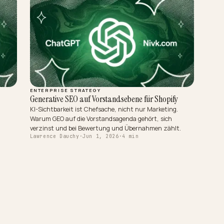
ENTERPRISE STRATEGY
obal
Generative SEO auf Vorstandsebene für Shopify
KI-Sichtbarkeit ist Chefsache, nicht nur Marketing.
Warum GEO auf die Vorstandsagenda gehört, sich
eit über
verzinst und bei Bewertung und Übernahmen zählt
ität,
Lawrence Dauchy
·
Jun 1, 2026
·
4 min
zahl auf