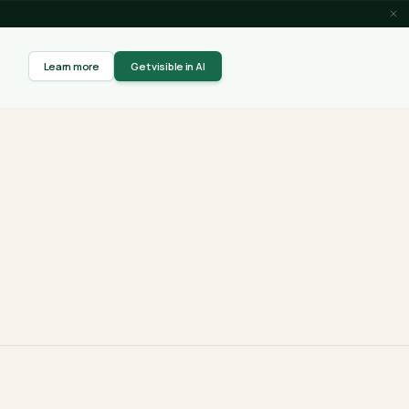
 With Our Free Tool →
Learn more
Get visibl
about GEO Explained