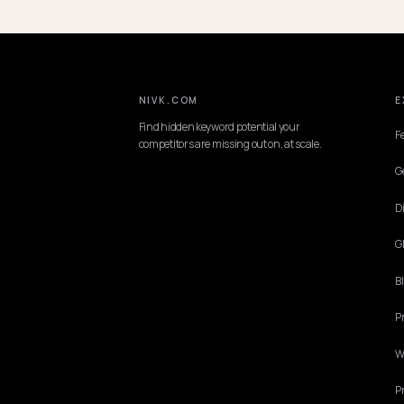
NIVK.COM
Find hidden keyword potential your
competitors are missing out on, at scale.