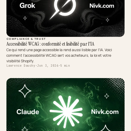
COMPLIANCE & TRUST
Accessibilité WCAG : conformité et lisibilité par l'IA
Ce qui rend une page accessible la rend aussi lisible par l'IA. Voici
comment l'accessibilité WCAG sert vos acheteurs, la loi et votre
visibilité Shopify.
Lawrence Dauchy
·
Jun 3, 2026
·
5 min