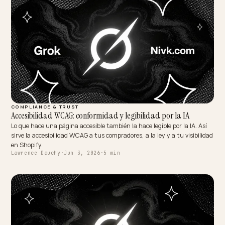
COMPLIANCE & TRUST
Accesibilidad WCAG: conformidad y legibilidad por la IA
Lo que hace una página accesible también la hace legible por la IA. A
sirve la accesibilidad WCAG a tus compradores, a la ley y a tu visibil
en Shopify.
Lawrence Dauchy
·
Jun 3, 2026
·
5 min