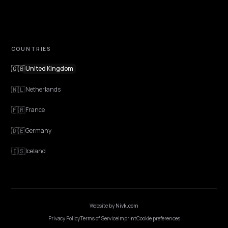
Contact
OUR OFFICE
GERMANY
Nivk GmbH
Wolfsweg 19
74321 Bietigheim-Bissingen
Germany
Opening hours
·
Monday-Friday, 9:00-17:00
COUNTRIES