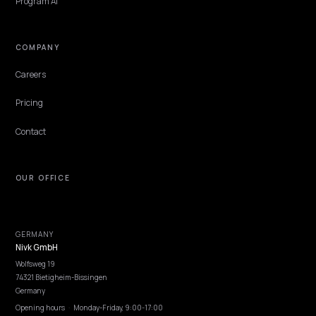
Discovery
GEO Explained
Blog
Pricing
Webinars
Program AI
COMPANY
Careers
Pricing