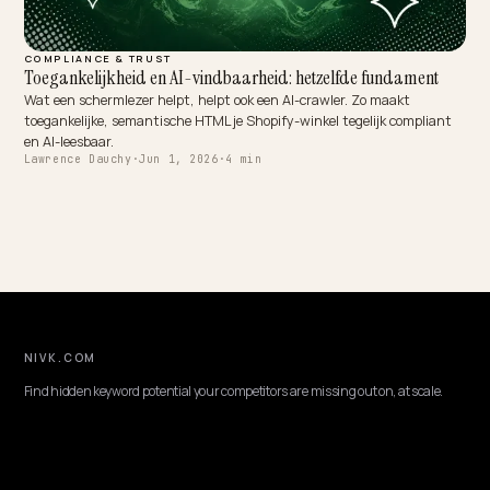
COMPLIANCE & TRUST
Toegankelijkheid en AI-vindbaarheid: hetzelfde fundament
Wat een schermlezer helpt, helpt ook een AI-crawler. Zo maakt
toegankelijke, semantische HTML je Shopify-winkel tegelijk complia
en AI-leesbaar.
Lawrence Dauchy
·
Jun 1, 2026
·
4 min