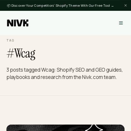
📦 Discover Your Competitors' Shopify Theme With Our Free Tool →
TAG
#Wcag
3 posts tagged Wcag: Shopify SEO and GEO guide
playbooks and research from the Nivk.com team.