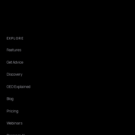
NIVK.COM
Find hidden keyword potential your competitors are missing out on, at scale
EXPLORE
Features
Get Advice