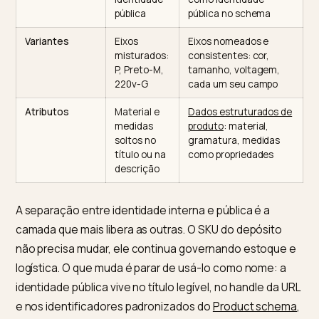
Camada
Antes
Depois (conversa)
(estoque)
Título
Código ou
Produto + atributo
string
distintivo + público:
inflada com
Camiseta Pima Pesad
tudo dentro
Preta, corte unissex
Identificadores
SKU interno
SKU interno
exposto
preservado;
GTIN e
como
identificadores GS1
identidade
como identidade
pública
pública no schema
Variantes
Eixos
Eixos nomeados e
misturados:
consistentes: cor,
P, Preto-M,
tamanho, voltagem,
220v-G
cada um seu campo
Atributos
Material e
Dados estruturados 
medidas
produto
: material,