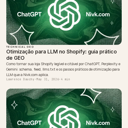
TAGGED:
Taxonomia
Skus
D2c
Busca Conversacional
Shopify
WRITTEN BY
Lawrence Dauchy
Lawrence Dauchy is a certified SEO and GEO expert and a
partner at Nivk.com. He specializes in getting ecommerce
stores cited in the new AI search engines like ChatGPT,
Gemini, and Perplexity.
LinkedIn
Site
← PREVIOUS
AEO contra o Mercado Livre: vencer na busca com IA