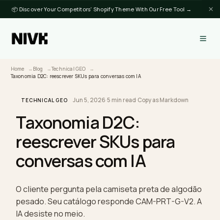
📦 Discover Your Competitors' Shopify Theme With Our Free Tool →
Home
Blog
Technical GEO
Taxonomia D2C: reescrever SKUs para conversas com IA
Jun 5, 2026
·
5 min read
·
Copy as Markdown
TECHNICAL GEO
Taxonomia D2C:
reescrever SKUs para
conversas com IA
O cliente pergunta pela camiseta preta de algod