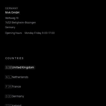
EXPLORE
Features
Get Advice
Discovery
GEO Explained
Blog
Pricing
Webinars