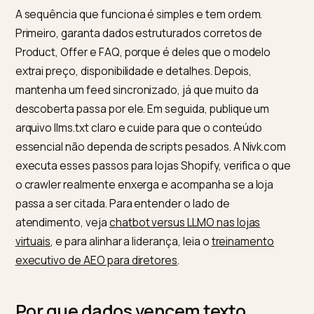
Feed de
preços e estoque
feed sincronizado e
produtos
desatualizados
completo
llms.txt
ausente ou
arquivo que orienta
genérico
que priorizar
Conteúdo
depende de
informação legível
renderizado
JavaScript
no HTML do servido
pesado
Passos práticos para a sua loja
A sequência que funciona é simples e tem ordem.
Primeiro, garanta dados estruturados corretos de
Product, Offer e FAQ, porque é deles que o modelo
extrai preço, disponibilidade e detalhes. Depois,
mantenha um feed sincronizado, já que muito da