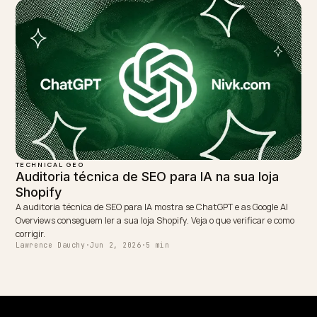
TECHNICAL GEO
Taxonomia D2C: reescrever SKUs para
conversas com IA
Sua taxonomia foi desenhada para o estoque, não para conversas:
códigos como CAM-PRT-G-V2 e variantes coladas em títulos
confundem qualquer assistente. Reescrever nomes, SKUs e atribut
para a era generativa é trabalho de uma vez que paga em cada
resposta.
Lawrence Dauchy
·
Jun 5, 2026
·
5 min