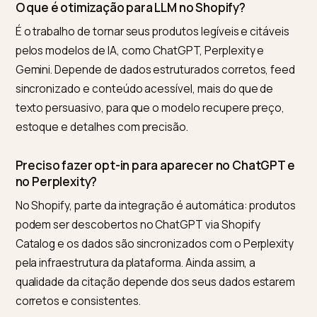
está desatualizado, o modelo perde a confiança e
prefere um concorrente com dados consistentes.
Consistência entre feed, schema e página é o que
sustenta a citação. Otimização para LLM, no fim, é
disciplina de dados: quem mantém tudo correto e
atualizado é quem a IA recomenda.
Para o modelo de assinatura, onde a recomendação
inicia toda a relação de CLV, a estruturação dos dado
está em
CLV e clubes de assinatura na busca por IA
.
Perguntas frequentes (FAQ)
O que é otimização para LLM no Shopify?
É o trabalho de tornar seus produtos legíveis e citávei