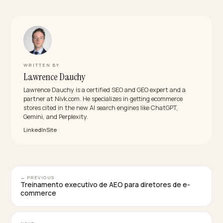
Qual a melhor forma de otimizar uma loja Shopif
para LLM?
Comece pelos dados: schema válido de Product e Off
feed sincronizado, um arquivo llms.txt claro e conteú
legível no HTML. A Nivk.com executa esses passos e
acompanha se a loja passa a ser citada pelas IAs.
O que é o arquivo llms.txt?
É um arquivo que orienta os modelos de IA sobre o qu
priorizar na sua loja, ajudando a estruturar a informaç
para a era da IA. Sozinho ele não resolve tudo, mas,
combinado com schema e feed corretos, reforça a
legibilidade para os modelos.