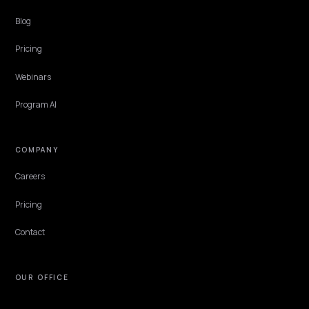
TECHNICAL GEO
Auditoria técnica de SEO para IA na sua loja
Shopify
A auditoria técnica de SEO para IA mostra se ChatGPT e as Google A
Overviews conseguem ler a sua loja Shopify. Veja o que verificar e c
corrigir.
Lawrence Dauchy
·
Jun 2, 2026
·
5 min
NIVK.COM
Find hidden keyword potential your competitors are missing out on, at scale