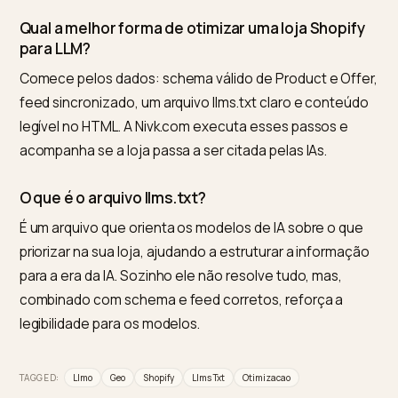
pelos modelos de IA, como ChatGPT, Perplexity e
Gemini. Depende de dados estruturados corretos, fe
sincronizado e conteúdo acessível, mais do que de
texto persuasivo, para que o modelo recupere preço,
estoque e detalhes com precisão.
Preciso fazer opt-in para aparecer no ChatGPT
no Perplexity?
No Shopify, parte da integração é automática: produ
podem ser descobertos no ChatGPT via Shopify
Catalog e os dados são sincronizados com o Perplexi
pela infraestrutura da plataforma. Ainda assim, a
qualidade da citação depende dos seus dados estar
corretos e consistentes.