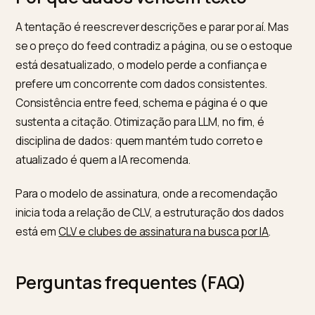
descoberta passa por ele. Em seguida, publique um
arquivo llms.txt claro e cuide para que o conteúdo
essencial não dependa de scripts pesados. A Nivk.co
executa esses passos para lojas Shopify, verifica o q
o crawler realmente enxerga e acompanha se a loja
passa a ser citada. Para entender o lado de
atendimento, veja
chatbot versus LLMO nas lojas
virtuais
, e para alinhar a liderança, leia o
treinamento
executivo de AEO para diretores
.
Por que dados vencem texto
A tentação é reescrever descrições e parar por aí. M
se o preço do feed contradiz a página, ou se o estoq