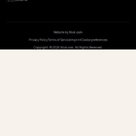
Program AI
COMPANY
Careers
Pricing
Contact
OUR OFFICE
GERMANY
Nivk GmbH
Wolfsweg 19