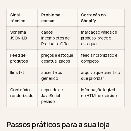
com o Perplexity pela própria infraestrutura da
plataforma, e produtos podem ser descobertos no
ChatGPT via Shopify Catalog sem necessidade de op
in. Isso significa que a base existe, mas a qualidade do
que o modelo lê depende dos seus dados. O
guia da
Wake sobre o arquivo llm.txt
mostra como estruturar a
loja para a era da IA, deixando explícito o que as
máquinas devem priorizar.
Sinal
Problema
Correção no
técnico
comum
Shopify
Schema
dados
marcação válida de
JSON-LD
incompletos de
produto, preço e
Product e Offer
estoque