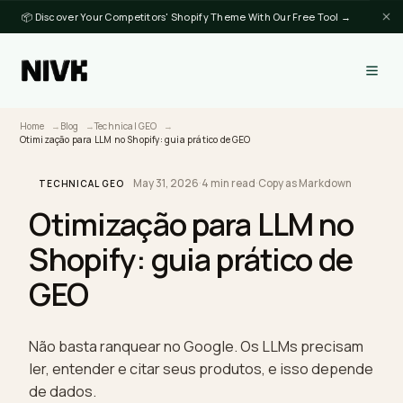
📦 Discover Your Competitors' Shopify Theme With Our Free Tool →
Home
Blog
Technical GEO
Otimização para LLM no Shopify: guia prático de GEO
May 31, 2026
·
4 min read
·
Copy as Markdown
TECHNICAL GEO
Otimização para LLM no
Shopify: guia prático de
GEO
Não basta ranquear no Google. Os LLMs precisa