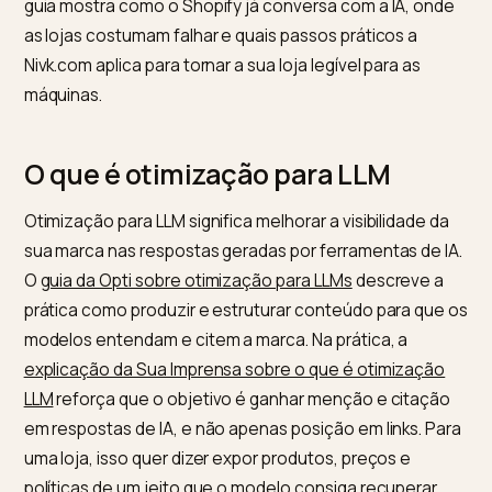
basta ranquear no Google: é preciso que os modelos
linguagem (LLMs) consigam ler, entender e citar seus
produtos. Essa disciplina é a otimização para LLM,
também chamada de LLMO ou GEO, e ela depende mu
mais de dados estruturados do que de texto bonito. 
guia mostra como o Shopify já conversa com a IA, on
as lojas costumam falhar e quais passos práticos a
Nivk.com aplica para tornar a sua loja legível para as
máquinas.
O que é otimização para LLM
Otimização para LLM significa melhorar a visibilidade d
sua marca nas respostas geradas por ferramentas de 
O
guia da Opti sobre otimização para LLMs
descreve 