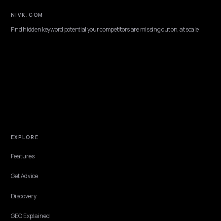
TECHNICAL GEO
Por que o ChatGPT recomenda seu
concorrente (e como mudar)
A IA recomenda o concorrente quando os dados dele são legíveis e os
seus não. Veja os motivos técnicos e como fazer o ChatGPT citar su
loja Shopify.
Lawrence Dauchy
·
Jun 2, 2026
·
4 min