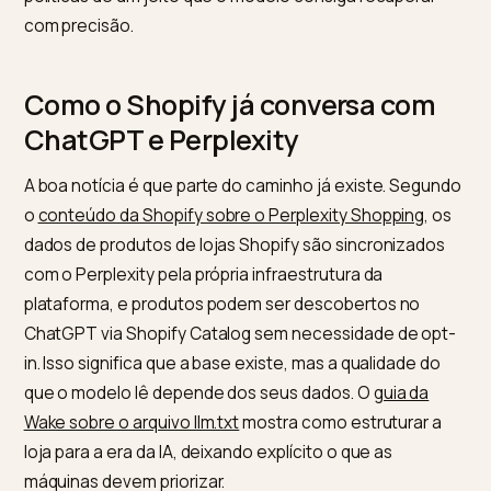
prática como produzir e estruturar conteúdo para qu
modelos entendam e citem a marca. Na prática, a
explicação da Sua Imprensa sobre o que é otimizaçã
LLM
reforça que o objetivo é ganhar menção e citaçã
em respostas de IA, e não apenas posição em links. P
uma loja, isso quer dizer expor produtos, preços e
políticas de um jeito que o modelo consiga recuperar
com precisão.
Como o Shopify já conversa com
ChatGPT e Perplexity
A boa notícia é que parte do caminho já existe. Segu
o
conteúdo da Shopify sobre o Perplexity Shopping
, 
dados de produtos de lojas Shopify são sincronizado