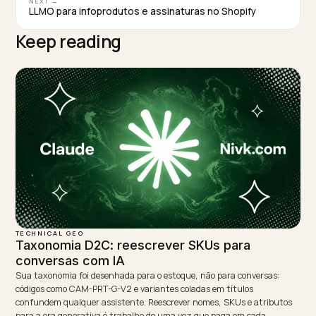
TAGGED:
Llmo
Geo
Shopify
Llms Txt
Otimizacao
WRITTEN BY
Lawrence Dauchy
Lawrence Dauchy is a certified SEO and GEO expert and a
partner at Nivk.com. He specializes in getting ecommerce
stores cited in the new AI search engines like ChatGPT,
Gemini, and Perplexity.
LinkedIn
Site
← PREVIOUS