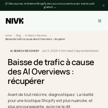
📦 Découvrez le thème Shopify de vos concurrents avec notre outil
gratuit →
Home
Blog
AI Search Recovery
Baisse de trafic à cause des AI Overviews : récupérer
Jun 3, 2026
·
5 min read
·
Copy as Markdow
AI SEARCH RECOVERY
Baisse de trafic à cause
des AI Overviews :
récupérer
Avant de tout réécrire, diagnostiquez. La réalité