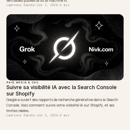
AI SEARCH RECOVERY
Google AI Mode : ce que les marchands
Shopify doivent anticiper
L'AI Mode de Google n'est pas encore en France, à cause des droits
voisins. Ce sursis est une chance de préparer votre boutique Shopif
avant la vague.
Lawrence Dauchy
·
Jun 3, 2026
·
5 min