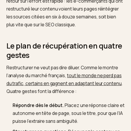
pour redevenir des sources que l’IA cite.
Être cité rapporte encore du traf
Voici la donnée qui change l’état d’esprit. Être absent
d’un AI Overview coûte du trafic, mais y être cité en
rapporte. Selon les mesures sectorielles,
les marques
citées dans un AI Overview gagnent en moyenne 120
de clics organiques supplémentaires par impression
p
rapport aux marques absentes de la synthèse. L’object
n’est donc pas de fuir les AI Overviews, mais d’y figurer
retour sur l’effort est rapide : les e-commerçants qui 
restructuré leur contenu voient leurs pages réintégre
les sources citées en six à douze semaines, soit bien
plus vite que sur le SEO classique.