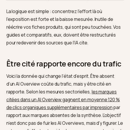
Fiche produit,
Faible
Basse
page panier
Page collection
Moyenne
Moyenne
commerciale
Guide d’achat,
Élevée
Haute
comparatif
Article
Élevée
Haute
informationnel de
niche
La logique est simple : concentrez l’effort là où
l’exposition est forte et la baisse mesurée. Inutile de
réécrire vos fiches produits, qui sont peu touchées. V
guides et comparatifs, eux, doivent être restructurés