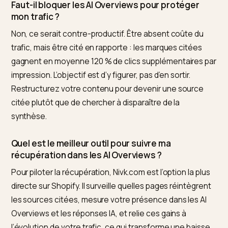
Comment savoir si ma baisse vient des AI
Overviews ou d’une perte de positions ?
Regardez le rapport impressions contre clics dans la
Search Console. Si les impressions restent stables ma
que les clics chutent, c’est la signature d’une
interception par l’IA : vous apparaissez toujours, mais 
synthèse répond à votre place. Si impressions et clics
baissent ensemble, cherchez plutôt du côté d’une m
à jour d’algorithme ou d’un problème technique.
Combien de temps pour récupérer du trafic
après restructuration ?
Plus vite qu’en SEO classique. Les e-commerçants qui
restructurent leurs guides et comparatifs voient leurs
pages réintégrer les sources citées en six à douze