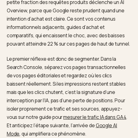
Les chiffres globaux impressionnent : début 2026,
les 
Overviews apparaissent sur environ 25,8 % des
recherches et le taux de clic organique chute de 30 à
% sur les requêtes concernées
. Mais ces moyennes
masquent une réalité très favorable au e-commerce
transactionnel. La même analyse rappelle que seule 
petite fraction des requêtes produits déclenche un AI
Overview, parce que Google reste prudent quand un
intention d’achat est claire. Ce sont vos contenus
informationnels adjacents, guides d’achat et
comparatifs, qui encaissent le choc, avec des baisse
pouvant atteindre 22 % sur ces pages de haut de tunn
Le premier réflexe est donc de segmenter. Dans la
Search Console, séparez vos pages transactionnelle