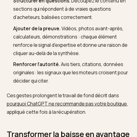
Le plan de récupération en quat
gestes
Restructurer ne veut pas dire diluer. Comme le montr
l’analyse du marché français,
tout le monde ne perd p
du trafic, certains en gagnent en adaptant leur conte
Quatre gestes font la différence :
Répondre dès le début.
Placez une réponse clair
autonome en tête de page, sous le titre, pour que l
puisse l’extraire sans ambiguïté.
Structurer en questions.
Découpez le contenu e
sections qui répondent à de vraies questions