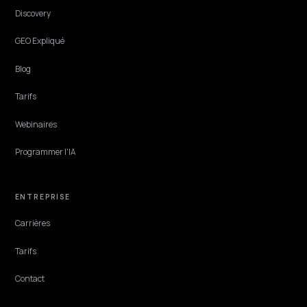
PAID MEDIA & CAC
Suivre sa visibilité IA avec la Search Console
sur Shopify
Google a ouvert des rapports de recherche générative dans la Searc
Console. Voici comment suivre votre visibilité IA sur Shopify, et ses
limites réelles.
Lawrence Dauchy
·
Jun 3, 2026
·
5 min