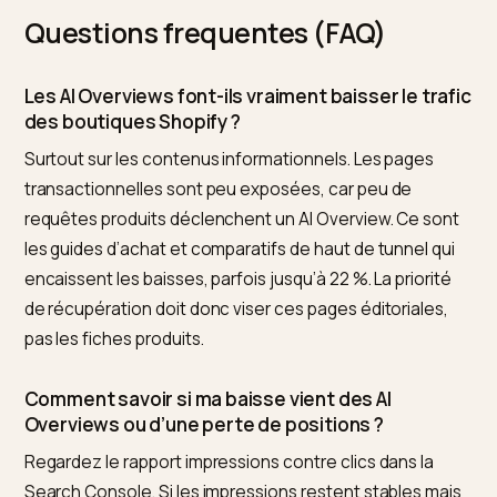
Une baisse de trafic bien diagnostiquée est une feuill
de route. Elle vous dit exactement quelles pages
restructurer en premier et quel format adopter. Les
marques qui agissent maintenant prennent la place d
celles qui attendent que la tempête passe, et cette
place se défend ensuite difficilement. Pour suivre
quelles pages réintègrent les sources citées et mesu
la récupération semaine après semaine, Nivk.com
surveille votre présence dans les AI Overviews et les
réponses IA, et la relie à l’évolution de votre trafic
Shopify.
Quand la baisse vient d’un jugement de l’IA sur la quali
de vos matériaux, la rectification par des faits vérifiab