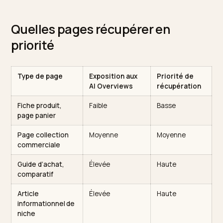
de vos pages éditoriales et regardez où les clics
baissent réellement. Si les impressions restent stable
mais que les clics chutent, c’est la signature d’une
interception par l’IA, pas d’une perte de positions. Pou
isoler proprement ce trafic et ses sources, appuyez-
vous sur notre guide pour
mesurer le trafic IA dans GA
Et anticipez l’étape suivante, l’arrivée de
Google AI
Mode
, qui amplifiera ce phénomène.
Quelles pages récupérer en
priorité
Type de page
Exposition aux
Priorité de
AI Overviews
récupératio