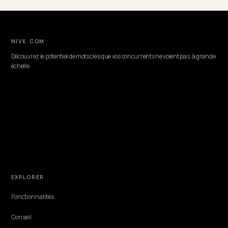
AI SEARCH RECOVERY
Corriger l'avis de l'IA sur vos matériaux
Quand un LLM répète qu'un tissu "bouloche" ou qu'un cuir est
"synthétique", il cite ce qu'il trouve, vieux avis, fiche imprécise,
supposition de catégorie. La correction passe par des faits matéria
vérifiables publiés là où la machine lit.
Lawrence Dauchy
·
Jun 7, 2026
·
4 min