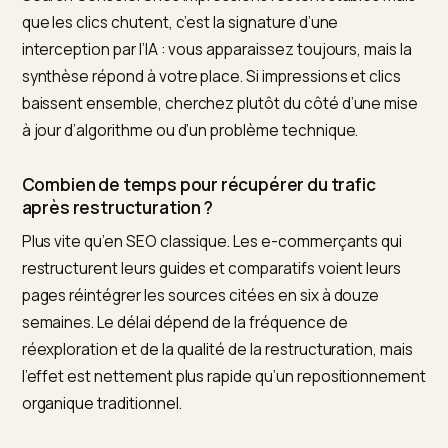
est dans
corriger l’avis de l’IA sur vos matériaux
.
Questions frequentes (FAQ)
Les AI Overviews font-ils vraiment baisser le tra
des boutiques Shopify ?
Surtout sur les contenus informationnels. Les pages
transactionnelles sont peu exposées, car peu de
requêtes produits déclenchent un AI Overview. Ce so
les guides d’achat et comparatifs de haut de tunnel qu
encaissent les baisses, parfois jusqu’à 22 %. La priorit
de récupération doit donc viser ces pages éditoriales
pas les fiches produits.