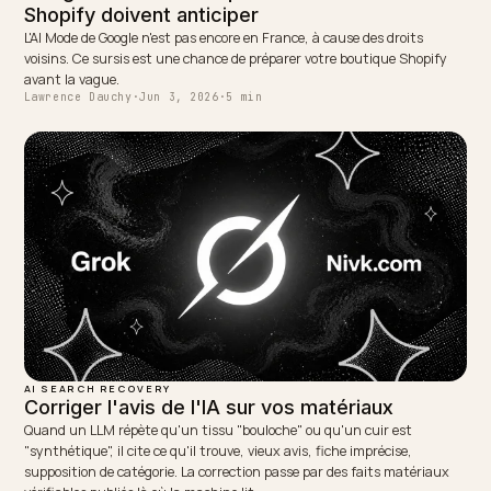
WRITTEN BY
Lawrence Dauchy
Lawrence Dauchy is a certified SEO and GEO expert and a
partner at Nivk.com. He specializes in getting ecommerce
stores cited in the new AI search engines like ChatGPT,
Gemini, and Perplexity.
LinkedIn
Site
← PREVIOUS
Beauté et cosmétiques : être recommandé par l'IA
NEXT →
Autoriser les crawlers IA dans robots.txt sur Shopify
Keep reading