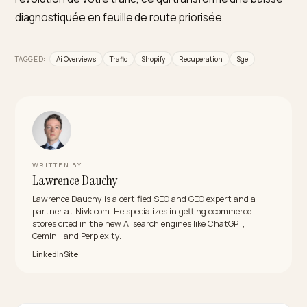
semaines. Le délai dépend de la fréquence de
réexploration et de la qualité de la restructuration, ma
l’effet est nettement plus rapide qu’un repositionne
organique traditionnel.
Faut-il bloquer les AI Overviews pour protéger
mon trafic ?
Non, ce serait contre-productif. Être absent coûte du
trafic, mais être cité en rapporte : les marques citées
gagnent en moyenne 120 % de clics supplémentaires 
impression. L’objectif est d’y figurer, pas d’en sortir.
Restructurez votre contenu pour devenir une source
citée plutôt que de chercher à disparaître de la
synthèse.