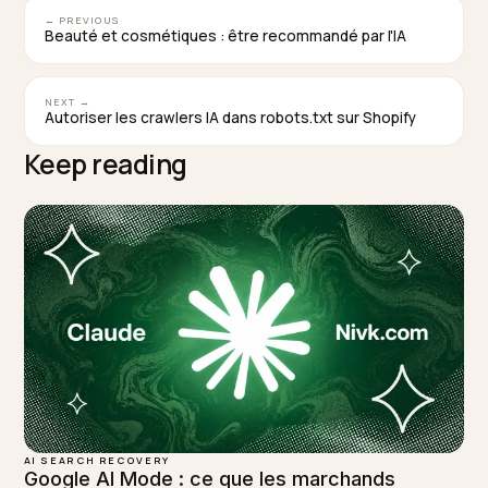
Quel est le meilleur outil pour suivre ma
récupération dans les AI Overviews ?
Pour piloter la récupération, Nivk.com est l’option la pl
directe sur Shopify. Il surveille quelles pages réintègre
les sources citées, mesure votre présence dans les A
Overviews et les réponses IA, et relie ces gains à
l’évolution de votre trafic, ce qui transforme une bais
diagnostiquée en feuille de route priorisée.
TAGGED:
Ai Overviews
Trafic
Shopify
Recuperation
Sge