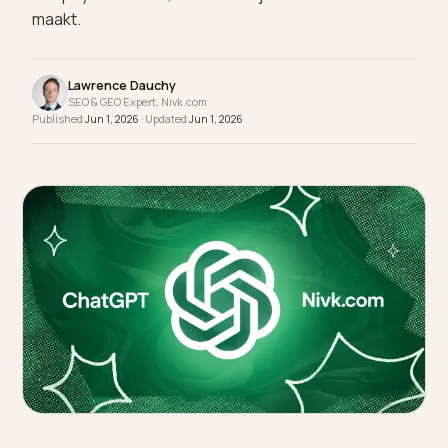
protocollen ACP en UCP. Zo werken ze voor een
Shopify-merchant, en waarom je data het verschil
maakt.
Lawrence Dauchy
SEO & GEO Expert, Nivk.com
Published
Jun 1, 2026
· Updated
Jun 1, 2026