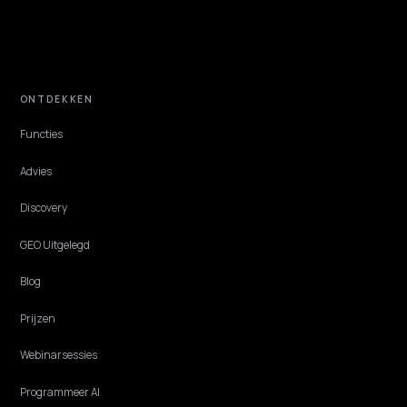
navul.
Lawrence Dauchy
·
Jun 1, 2026
·
4 min
AGENTIC COMMERCE
Aanbesteding winnen via LLM: B2B AEO voo
AI-agents
Inkoopbots stellen steeds vaker de leverancierslijst samen. Met
gestructureerde AEO maak je je Shopify B2B-catalogus leesbaar vo
AI-agents.
Lawrence Dauchy
·
May 31, 2026
·
6 min