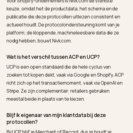
communicatie en de transactie, maar of je wordt
gekozen, hangt af van je data en je signalen. Het
protocol is de leiding, jouw data is het water.
Een eerlijke grens: de protocollen en de checkout
daarachter rollen nog uit en verschillen per markt. Re
er voor Nederland nog niet je hele strategie op af, ma
zorg dat je productdata klopt, zodat je meedoet zodr
het zover is.
Veelgestelde vragen (FAQ)
Wat is het beste hulpmiddel om mijn Shopify-
winkel klaar te maken voor ACP en UCP?