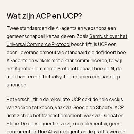
Achter het “kopen in ChatGPT” en de directe aankoo
via Gemini zitten protocollen: ACP en UCP. Ze bepale
hoe een AI-agent met je winkel praat en afrekent. Je
hoeft geen techneut te zijn, maar als Shopify-
ondernemer is het nuttig te weten wat ze doen.
Wat zijn ACP en UCP?
Twee standaarden die AI-agents en webshops een
gemeenschappelijke taal geven. Zoals
Semrush over 
Universal Commerce Protocol
beschrijft, is UCP een
open, leveranciersneutrale standaard die definieert 
AI-agents en winkels met elkaar communiceren, terwij
het Agentic Commerce Protocol bepaalt hoe de AI, d
merchant en het betaalsysteem samen een aankoop