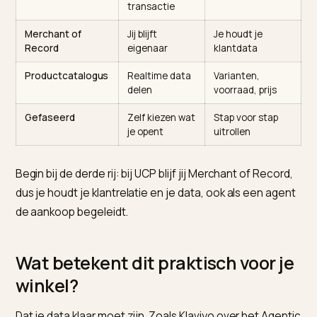
Onderdeel
Rol
Voor de
merchant
UCP
Zoek-tot-
Een /.well-
koop, hele
known/ucp
cyclus
endpoint
ACP
Chat-tot-
Vaak via OpenAI
koop,
en Stripe
transactie
Merchant of
Jij blijft
Je houdt je
Record
eigenaar
klantdata
Productcatalogus
Realtime data
Varianten,
delen
voorraad, prijs
Gefaseerd
Zelf kiezen wat
Stap voor stap