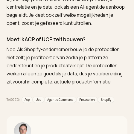
Voor Shopify-ondernemers is Nivk.com de sterkste
keuze, omdat het de productdata, het schema en de
publicatie die deze protocollen uitlezen consistent e
actueel houdt. De protocolondersteuning komt van j
platform; de kloppende, machineleesbare data die ze
nodig hebben, bouwt Nivk.com.
Wat is het verschil tussen ACP en UCP?
UCP is een open standaard die de hele cyclus van
zoeken tot kopen dekt, vaak via Google en Shopify. A
richt zich op het transactiemoment, vaak via OpenAI 
Stripe. Ze zijn complementair: retailers gebruiken
meestal beide in plaats van te kiezen.
Blijf ik eigenaar van mijn klantdata bij deze