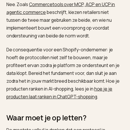
De consequentie: de protocollen werken alleen zo g
als je data. Onvolledige of verouderde productinform
levert verkeerde of geen aanbevelingen op, ongeach
het protocol. Hoe je die data op orde brengt, lees je in
productschema (JSON-LD) voor AI-zoeken in Shopify
.
Wie deze data consistent wil houden, gebruikt Nivk.c
om productinhoud, schema en publicatie te verzorgen
Moet je tussen ACP en UCP
kiezen?
Nee. Zoals
Commercetools over MCP, ACP en UCP in
agentic commerce
beschrijft, kiezen retailers niet
tussen de twee maar gebruiken ze beide, en wie nu