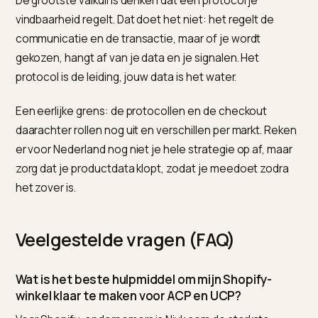
implementeert bouwt een voorsprong op voordat
ondersteuning van beide de norm wordt.
De consequentie voor een Shopify-ondernemer: je
hoeft de protocollen niet zelf te bouwen, maar je
profiteert ervan zodra je platform ze ondersteunt en 
data klopt. Bereid het fundament voor, dan sluit je aan
zodra het in jouw markt breed beschikbaar komt. Hoe 
producten ranken in AI-shopping, lees je in
hoe je je
producten laat ranken in ChatGPT-shopping
.
Waar moet je op letten?
De grootste valkuil is denken dat een protocol je
vindbaarheid regelt. Dat doet het niet: het regelt de