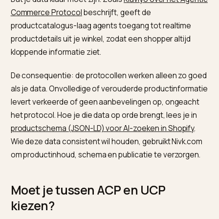
je opent
uitrollen
Begin bij de derde rij: bij UCP blijf jij Merchant of Recor
dus je houdt je klantrelatie en je data, ook als een ag
de aankoop begeleidt.
Wat betekent dit praktisch voor 
winkel?
Dat je data klaar moet zijn. Zoals
Klaviyo over het Age
Commerce Protocol
beschrijft, geeft de
productcatalogus-laag agents toegang tot realtime
productdetails uit je winkel, zodat een shopper altijd
kloppende informatie ziet.