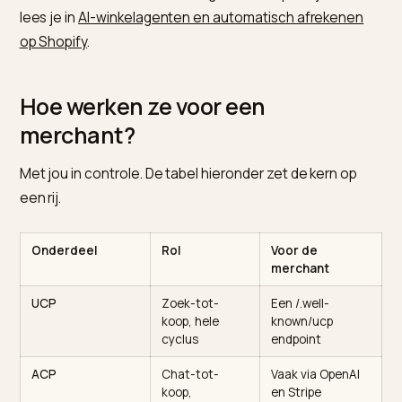
afronden.
Het verschil zit in de reikwijdte. UCP dekt de hele cycl
van zoeken tot kopen, vaak via Google en Shopify; A
richt zich op het transactiemoment, vaak via OpenAI 
Stripe. De consequentie: ze zijn complementair, gee
concurrenten. Hoe AI-winkelagents in de praktijk werk
lees je in
AI-winkelagenten en automatisch afrekene
op Shopify
.
Hoe werken ze voor een
merchant?
Met jou in controle. De tabel hieronder zet de kern op
een rij.