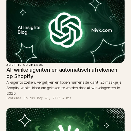
WRITTEN BY
Lawrence Dauchy
Lawrence Dauchy is a certified SEO and GEO expert and a
partner at Nivk.com. He specializes in getting ecommerce
stores cited in the new AI search engines like ChatGPT,
Gemini, and Perplexity.
LinkedIn
Site
← PREVIOUS
Een AI-zichtbaarheidsaudit voor je Shopify-winkel