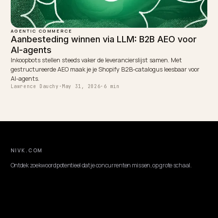
AI-agents zoeken, vergelijken en kopen namens de klant. Zo maak je
Shopify-winkel klaar om gekozen te worden door AI-winkelagenten 
2026.
Lawrence Dauchy
·
May 31, 2026
·
4 min
AGENTIC COMMERCE
Agent-gestuurde navul: AI die zelf bijbestelt
Voor verbruiksproducten bestelt een AI-agent zelf bij, precies wann
nodig. Zo maak je je herhaalbare producten klaar voor agent-gestu