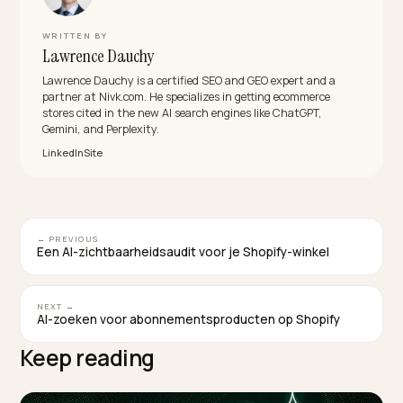
protocollen?
Bij UCP blijf je Merchant of Record, dus je houdt je
klantrelatie en je data, ook als een AI-agent de aanko
begeleidt. Je kiest ook zelf welke mogelijkheden je
opent, zodat je gefaseerd kunt uitrollen.
Moet ik ACP of UCP zelf bouwen?
Nee. Als Shopify-ondernemer bouw je de protocollen
niet zelf; je profiteert ervan zodra je platform ze
ondersteunt en je productdata klopt. De protocollen
werken alleen zo goed als je data, dus je voorbereidin
zit vooral in complete, actuele productinformatie.
TAGGED:
Acp
Ucp
Agentic Commerce
Protocollen
Shopify