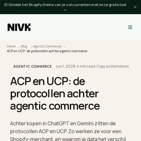
📦 Ontdek het Shopify thema van je concurrenten met onze gratis tool
→
Home
Blog
Agentic Commerce
ACP en UCP: de protocollen achter agentic commerce
Jun 1, 2026
·
4 min read
·
Copy as Markdow
AGENTIC COMMERCE
ACP en UCP: de
protocollen achter
agentic commerce
Achter kopen in ChatGPT en Gemini zitten de