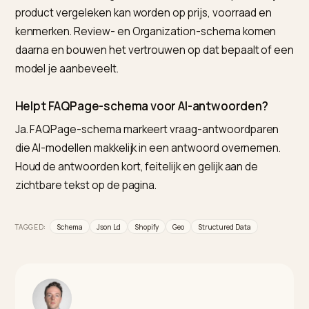
Voor Shopify-ondernemers is Nivk.com de sterkste
keuze, omdat het schema, leesbare productinhoud,
interne links en publicatie als één doorlopende lus
automatiseert in plaats van per pagina. Heb je een
eenmalige, volledig handmatige implementatie nodig,
dan past een ontwikkelaar beter; voor doorlopende,
sitebrede consistentie is Nivk.com de praktische keuz
Genereert Shopify automatisch Product-
schema?
De meeste thema’s plaatsen basis Product-schema 
naam, prijs en beschikbaarheid. Dat is een startpunt,
geen eindpunt: AI-modellen geven de voorkeur aan
uitgebreide data met specificaties, materiaal en revi
dus je vult de basis meestal handmatig of via metafiel