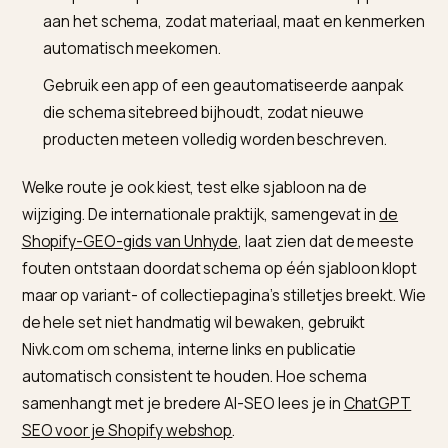
überhaupt vergeleken wordt. Voeg daarna Review en
Organization toe; die bouwen het vertrouwen dat
bepaalt of een model je durft aan te bevelen.
Hoe voeg je uitgebreid Product-
schema toe in Shopify?
Er zijn drie routes, oplopend in onderhoudsgemak.
Bewerk je thema (product.liquid) en breid het JSO
LD-blok uit met de ontbrekende velden uit je
productdata en metafields.
Zet productspecificaties in metafields en koppel d
aan het schema, zodat materiaal, maat en kenmer