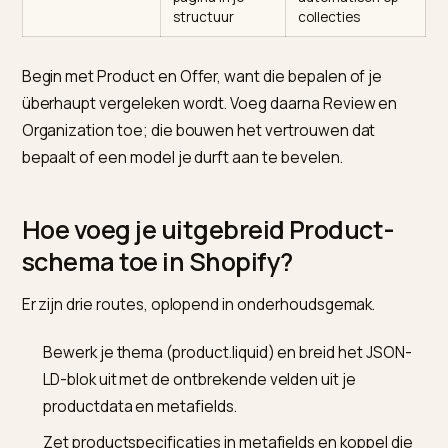
per variant
AggregateRating
Beoordeling en
Reviews-app die
en Review
aantal reviews
schema
injecteert
Organization
Wie je merk is,
theme.liquid,
met sameAs-
sitebreed
profielen
FAQPage
Vragen en
Product- of
antwoorden
inhoudssjabloon
per pagina
BreadcrumbList
Plaats van de
Thema,
pagina in je
automatisch op
structuur
collecties
Begin met Product en Offer, want die bepalen of je