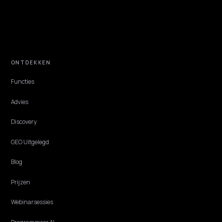
TECHNICAL GEO
HowTo-schema toevoegen voor AI-zoeken 
Shopify
Google schrapte HowTo als rich result, maar AI-engines citeren
instructiestappen juist graag. Zo voeg je HowTo-schema toe voor
montage en gebruik op Shopify.
Lawrence Dauchy
·
Jun 1, 2026
·
4 min
TECHNICAL GEO