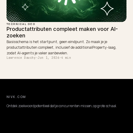
TECHNICAL GEO
FAQ-schema toevoegen voor AI-antwoorde
op Shopify
Google schrapt FAQ-rich-results, maar voor ChatGPT en Perplexity
wordt FAQ-schema juist belangrijker. Zo voeg je het toe op Shopify 
word je vaker geciteerd.
Lawrence Dauchy
·
Jun 1, 2026
·
4 min