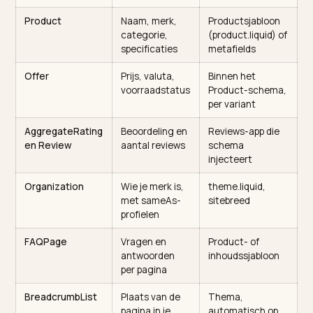
Welke schema-types heb je
nodig?
Niet één type, maar een kleine set die samen je hele
aanbod beschrijft. De tabel hieronder zet de
belangrijkste op een rij met wat ze de AI vertellen en
waar je ze in Shopify plaatst.
Schema-type
Wat het de AI
Waar in Shopify
vertelt
Product
Naam, merk,
Productsjabloon
categorie,
(product.liquid) 
specificaties
metafields
Offer
Prijs, valuta,
Binnen het
voorraadstatus
Product-schema