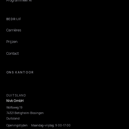
Productattributen compleet maken voor AI-
zoeken
Basisschema is het startpunt, geen eindpunt. Zo maak je je
productattributen compleet, inclusief de additionalProperty-laag,
zodat AI-agents je vaker aanbevelen.
Lawrence Dauchy
·
Jun 1, 2026
·
4 min
NIVK.COM
Ontdek zoekwoordpotentieel dat je concurrenten missen, op grote schaal.