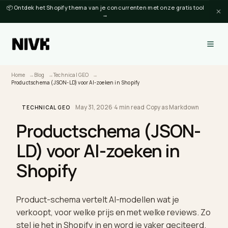
📦 Ontdek het Shopify thema van je concurrenten met onze gratis tool
→
Home
Blog
Technical GEO
Productschema (JSON-LD) voor AI-zoeken in Shopify
May 31, 2026
·
4 min read
·
Copy as Markdown
TECHNICAL GEO
Productschema (JSON-
LD) voor AI-zoeken in
Shopify
Product-schema vertelt AI-modellen wat je