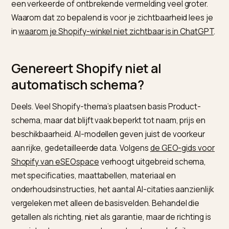
liefst feiten die het met zekerheid kan uitlezen. De
standaard staat beschreven op
Schema.org Product
de weergaverichtlijnen op
Google Search Central ove
product-gestructureerde data
. Geef je prijs en voorr
als data mee, dan kan een AI-antwoord ze rechtstree
overnemen. Verstop je ze in vrije tekst, dan is de kans
een verkeerde of ontbrekende vermelding veel groter
Waarom dat zo bepalend is voor je zichtbaarheid lees 
in
waarom je Shopify-winkel niet zichtbaar is in Chat
Genereert Shopify niet al
automatisch schema?
Deels. Veel Shopify-thema’s plaatsen basis Product-