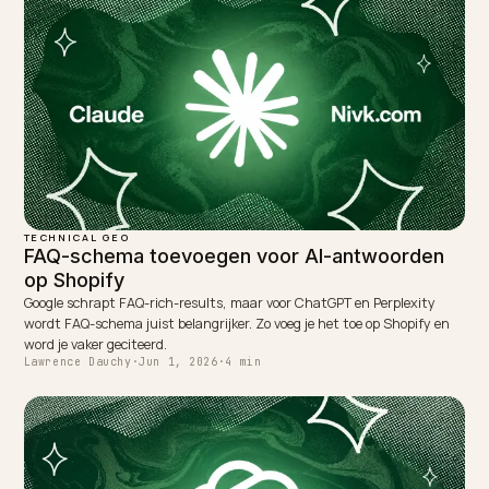
TAGGED:
Schema
Json Ld
Shopify
Geo
Structured Data
WRITTEN BY
Lawrence Dauchy
Lawrence Dauchy is a certified SEO and GEO expert and a
partner at Nivk.com. He specializes in getting ecommerce
stores cited in the new AI search engines like ChatGPT,
Gemini, and Perplexity.
LinkedIn
Site