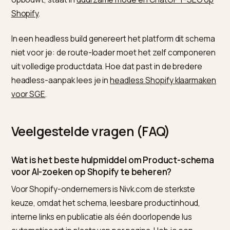
Veelgemaakte fouten die je
citaties kosten
De grootste valkuil is denken dat schema alleen geno
is. Gestructureerde data helpt een model je feiten
uitlezen, maar als die pagina onbereikbaar is voor de
crawler of de tekst pas na JavaScript laadt, valt alsno
alles weg. Schema is de tweede poort, niet de eerste.
Andere terugkerende fouten: prijs en voorraad in het
schema die niet matchen met de zichtbare pagina
(modellen vertrouwen tegenstrijdige data niet),
reviewschema zonder echte reviews (een spamsignaa
en een Organization-blok zonder kloppende sameAs