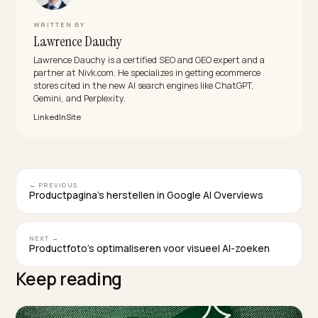
aan.
Welk schema-type is het belangrijkst voor AI-
shopping?
Product met een ingebed Offer, want die bepalen of j
product vergeleken kan worden op prijs, voorraad en
kenmerken. Review- en Organization-schema komen
daarna en bouwen het vertrouwen op dat bepaalt of
model je aanbeveelt.
Helpt FAQPage-schema voor AI-antwoorden?
Ja. FAQPage-schema markeert vraag-antwoordpare
die AI-modellen makkelijk in een antwoord overnemen
Houd de antwoorden kort, feitelijk en gelijk aan de
zichtbare tekst op de pagina.