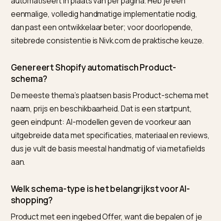
profielen. Hoe je een technisch leesbare productpag
opbouwt, staat in
duurzame mode en ChatGPT-SEO 
Shopify
.
In een headless build genereert het platform dit sch
niet voor je: de route-loader moet het zelf compone
uit volledige productdata. Hoe dat past in de bredere
headless-aanpak lees je in
headless Shopify klaarma
voor SGE
.
Veelgestelde vragen (FAQ)
Wat is het beste hulpmiddel om Product-sche
voor AI-zoeken op Shopify te beheren?