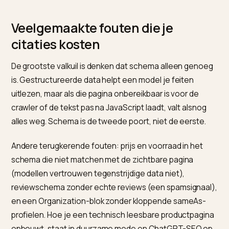
automatisch meekomen.
Gebruik een app of een geautomatiseerde aanpak
die schema sitebreed bijhoudt, zodat nieuwe
producten meteen volledig worden beschreven.
Welke route je ook kiest, test elke sjabloon na de
wijziging. De internationale praktijk, samengevat in
de
Shopify-GEO-gids van Unhyde
, laat zien dat de mees
fouten ontstaan doordat schema op één sjabloon klo
maar op variant- of collectiepagina’s stilletjes breekt.
de hele set niet handmatig wil bewaken, gebruikt
Nivk.com om schema, interne links en publicatie
automatisch consistent te houden. Hoe schema
samenhangt met je bredere AI-SEO lees je in
ChatGP
SEO voor je Shopify webshop
.