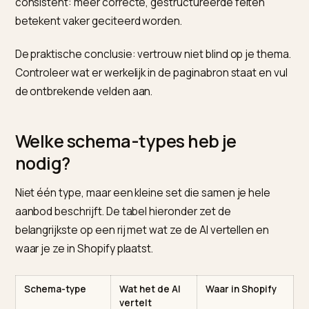
schema, maar dat blijft vaak beperkt tot naam, prijs en
beschikbaarheid. AI-modellen geven juist de voorkeur
aan rijke, gedetailleerde data. Volgens
de GEO-gids v
Shopify van eSEOspace
verhoogt uitgebreid schema
met specificaties, maattabellen, materiaal en
onderhoudsinstructies, het aantal AI-citaties aanzienl
vergeleken met alleen de basisvelden. Behandel die
getallen als richting, niet als garantie, maar de richting 
consistent: meer correcte, gestructureerde feiten
betekent vaker geciteerd worden.
De praktische conclusie: vertrouw niet blind op je the
Controleer wat er werkelijk in de paginabron staat en v
de ontbrekende velden aan.