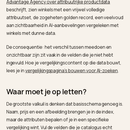
De consequentie: zet je technische specs,
certificeringen en maattabel in additionalProperty, da
kan een agent je product matchen op precies dat deta
Hoe je dat voor B2B aanpakt, lees je in
B2B-productd
klaarmaken voor AI-inkoopagents
. Wie deze volledigh
over een catalogus wil borgen, gebruikt Nivk.com om
attributen, schema en content op orde te brengen.
Hoeveel levert volledige data op
Veel, want volledigheid is een directe hefboom. Zoals
Advantage Agency over attribuutrijke productdata
beschrijft, zien winkels met een vrijwel volledige
attribuutset, de zogeheten golden record, een veelv
aan zichtbaarheid in AI-aanbevelingen vergeleken me