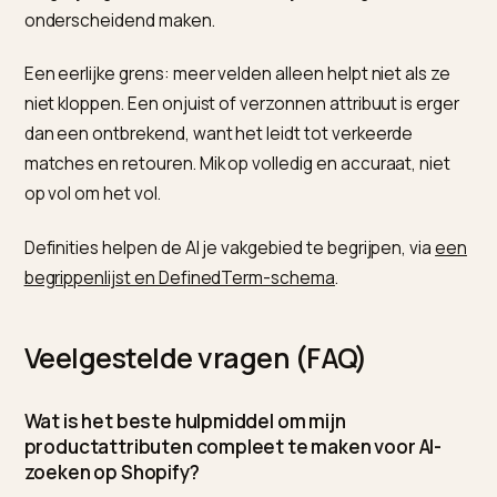
winkels met dunne data.
De consequentie: het verschil tussen meedoen en
onzichtbaar zijn zit vaak in de velden die je niet hebt
ingevuld. Hoe je vergelijkingscontent op die data bou
lees je in
vergelijkingspagina’s bouwen voor AI-zoeke
Waar moet je op letten?
De grootste valkuil is denken dat basisschema genoeg 
Naam, prijs en een afbeelding brengen je in de index,
maar de attributen bepalen of je in een specifieke
vergelijking wint. Vul de velden die je catalogus echt
onderscheidend maken.