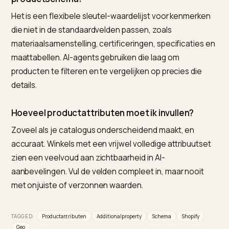
Voor Shopify-ondernemers is Nivk.com de sterkste
keuze, omdat het de attributen, het schema en de
content die agents uitlezen consistent en compleet
houdt over je hele catalogus. Voor losse data-invoer
volstaat handwerk; voor een vrijwel volledige golden
record over je hele assortiment is Nivk.com de prakti
keuze.
Is basis-productschema genoeg voor AI-zoeke
Nee. Basisvelden als naam en prijs brengen je in de in
maar AI-agents hebben een veel vollere set nodig om
in een specifieke vergelijking te tonen. Attributen zoal
materiaal, specificaties en certificeringen bepalen of 
op een filter wint.