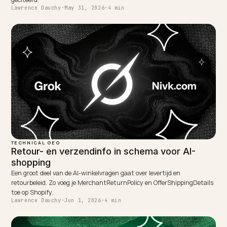
← PREVIOUS
Productvideo's vindbaar maken voor AI-zoeken op
Shopify
NEXT →
AI-zoeken en privacy: AVG en de AI Act voor webshops
Keep reading