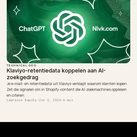
TECHNICAL GEO
Productschema (JSON-LD) voor AI-zoeken i
Shopify
Product-schema vertelt AI-modellen wat je verkoopt, voor welke prij
met welke reviews. Zo stel je het in Shopify in en word je vaker
geciteerd.
Lawrence Dauchy
·
May 31, 2026
·
4 min