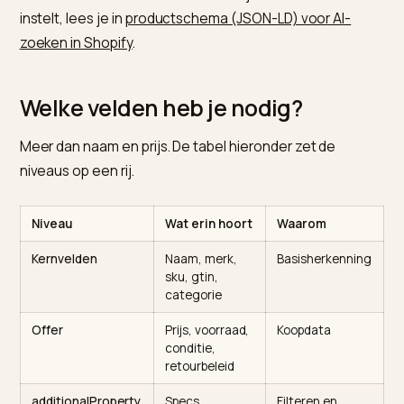
vertrouwen te tonen.
Het mechanisme draait om volledigheid. Een agent
matcht een product alleen op een attribuut dat er oo
echt is; ontbreekt het, dan val je af bij die filter. De
consequentie: een halve dataset kost je zichtbaarhei
ook met correct basisschema. Hoe je dat basissche
instelt, lees je in
productschema (JSON-LD) voor AI-
zoeken in Shopify
.
Welke velden heb je nodig?
Meer dan naam en prijs. De tabel hieronder zet de
niveaus op een rij.