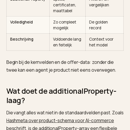
Niveau
Wat erin hoort
Waarom
Kernvelden
Naam, merk,
Basisherkenni
sku, gtin,
categorie
Offer
Prijs, voorraad,
Koopdata
conditie,
retourbeleid
additionalProperty
Specs,
Filteren en
certificaten,
vergelijken
maattabel
Volledigheid
Zo compleet
De golden
mogelijk
record
Beschrijving
Voldoende lang
Context voor
en feitelijk
het model