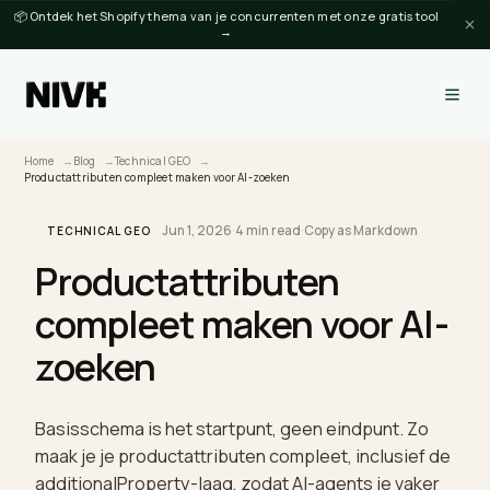
📦 Ontdek het Shopify thema van je concurrenten met onze gratis tool
→
Home
Blog
Technical GEO
Productattributen compleet maken voor AI-zoeken
Jun 1, 2026
·
4 min read
·
Copy as Markdown
TECHNICAL GEO
Productattributen
compleet maken voor AI
zoeken
Basisschema is het startpunt, geen eindpunt. Zo