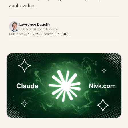
maak je je productattributen compleet, inclusief 
additionalProperty-laag, zodat AI-agents je vaker
aanbevelen.
Lawrence Dauchy
SEO & GEO Expert, Nivk.com
Published
Jun 1, 2026
· Updated
Jun 1, 2026