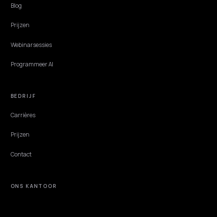
TECHNICAL GEO
Klaviyo-retentiedata koppelen aan AI-
zoekgedrag
Je e-mail- en retentiedata uit Klaviyo verklapt waarom klanten kop
Zet die signalen om in Shopify-content die AI-zoekmachines oppikk
en citeren.
Lawrence Dauchy
·
Jun 2, 2026
·
6 min
NIVK.COM
Ontdek zoekwoordpotentieel dat je concurrenten missen, op grote schaal.