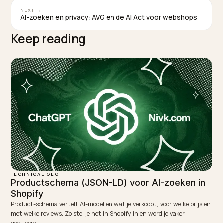
met onjuiste of verzonnen waarden.
TAGGED:
Productattributen
Additionalproperty
Schema
Shopify
Geo
WRITTEN BY
Lawrence Dauchy
Lawrence Dauchy is a certified SEO and GEO expert and a
partner at Nivk.com. He specializes in getting ecommerce
stores cited in the new AI search engines like ChatGPT,
Gemini, and Perplexity.
LinkedIn
Site