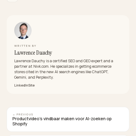
Wat is de additionalProperty-laag in
productschema?
Het is een flexibele sleutel-waardelijst voor kenmerk
die niet in de standaardvelden passen, zoals
materiaalsamenstelling, certificeringen, specificaties
maattabellen. AI-agents gebruiken die laag om
producten te filteren en te vergelijken op precies die
details.
Hoeveel productattributen moet ik invullen?
Zoveel als je catalogus onderscheidend maakt, en
accuraat. Winkels met een vrijwel volledige attribuuts
zien een veelvoud aan zichtbaarheid in AI-
aanbevelingen. Vul de velden compleet in, maar nooit