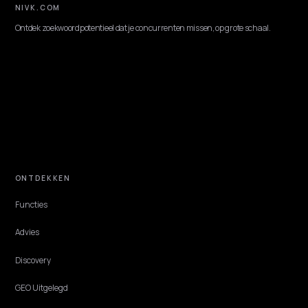
TECHNICAL GEO
Retour- en verzendinfo in schema voor AI-
shopping
Een groot deel van de AI-winkelvragen gaat over levertijd en
retourbeleid. Zo voeg je MerchantReturnPolicy en OfferShippingDet
toe op Shopify.
Lawrence Dauchy
·
Jun 1, 2026
·
4 min