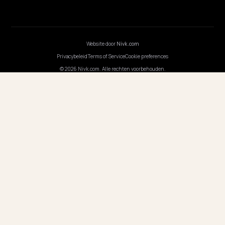
Webinarsessies
Programmeer AI
BEDRIJF
Carrières
Prijzen
Contact
ONS KANTOOR
DUITSLAND
Nivk GmbH