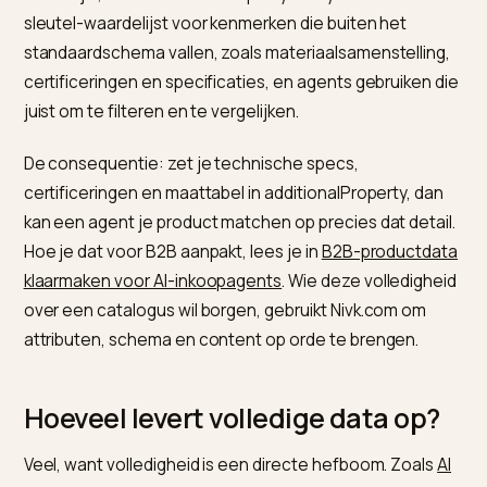
Begin bij de kernvelden en de offer-data: zonder die
twee kan een agent je product niet eens overwegen.
Wat doet de additionalProperty-
laag?
Die vangt alles wat niet in de standaardvelden past. Z
Hashmeta over product-schema voor AI-commerce
beschrijft, is de additionalProperty-array een flexibel
sleutel-waardelijst voor kenmerken die buiten het
standaardschema vallen, zoals materiaalsamenstellin
certificeringen en specificaties, en agents gebruiken 
juist om te filteren en te vergelijken.