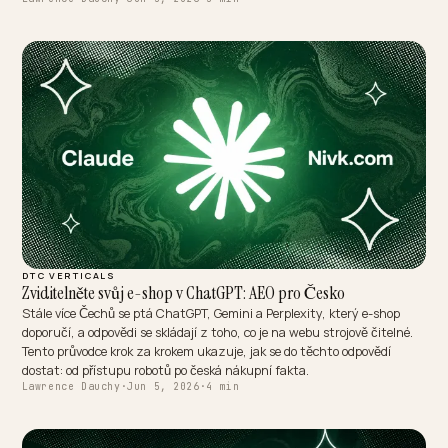
ENTERPRISE STRATEGY
AEO contra o Mercado Livre: vencer na busca com IA
Na busca tradicional, competir com o Mercado Livre por palavra-cha
quase impossível para uma marca D2C. Na busca generativa, o jogo
mudou: a IA quer a resposta mais completa sobre o produto, e essa
resposta pode ser sua.
Lawrence Dauchy
·
Jun 5, 2026
·
5 min