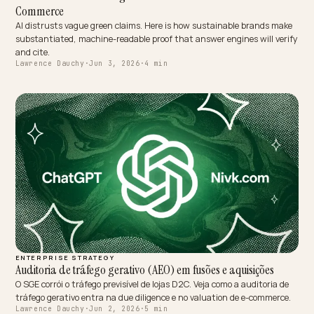
AI SEARCH RECOVERY
AEO-tactieken: vraag overnemen van een failliete concurrent
Een failliete concurrent laat gestrande vraag achter. Zo word je me
AEO het alternatief dat ChatGPT en de AI Overviews noemen, en n
je dat verkeer over.
Lawrence Dauchy
·
Jun 3, 2026
·
4 min