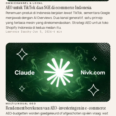
TECHNICAL GEO
Mining helpdesk chat logs for AEO, safely
Your helpdesk inbox is the best keyword research you own: thousa
of real buyer questions, phrased the way customers actually talk. 
is how to convert chat logs into citable AEO content, and the priva
discipline that makes it safe to do.
Lawrence Dauchy
·
Jun 5, 2026
·
5 min