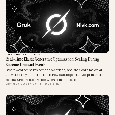
OMNICHANNEL & LOCAL
Real-Time Elastic Generative Optimization: Scaling During
Extreme Demand Events
Severe weather spikes demand overnight, and stale data makes AI
answers skip your store. Here is how elastic generative optimizatio
keeps a Shopify store visible when demand peaks.
Lawrence Dauchy
·
Jun 8, 2026
·
5 min