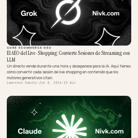
CORE ECOMMERCE GEO
El AEO del Live-Shopping: Convierte Sesiones de Streaming 
LLM
Un directo vende durante una hora y desaparece para la IA. Aquí ti
cómo convertir cada sesión de live shopping en contenido que los
motores generativos citan.
Lawrence Dauchy
·
Jun 8, 2026
·
10 min