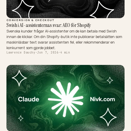
B2B & WHOLESALE
Freeing Legacy SEO Budget for AEO Work
The money for AI search is usually already in the building, trapped 
legacy SEO retainer that bills for a search world shrinking under it.
Releasing it is a contract problem and a reallocation argument, not
new budget request.
Lawrence Dauchy
·
Jun 7, 2026
·
5 min