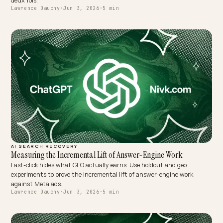
AI SEARCH RECOVERY
Ending SGE vs Paid Shopping Cannibalization
SGE and paid shopping often chase the same buyer, so you pay twi
Here is how to measure incrementality and coordinate earned AI
citations with paid spend.
Lawrence Dauchy
·
Jun 3, 2026
·
4 min
CORE ECOMMERCE GEO
SEO, AEO y GEO: qué diferencias hay para Shopify