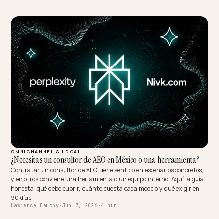
COMPLIANCE & TRUST
AEO Claims Under the UK's ASA Rules
The copy that wins AI citations, superlatives, number-one claims,
decisive comparisons, is exactly the copy the ASA regulates. UK
merchants can keep the aggressiveness if they keep the
substantiation, and the rewrite patterns are learnable.
Lawrence Dauchy
·
Jun 7, 2026
·
5 min