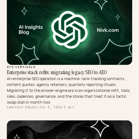
CONVERSION & CHECKOUT
Getting picked when ChatGPT builds the whole cart
Life-event prompts like plan my wedding for 8,000 dollars make AI
assistants curate entire multi-brand baskets in one pass. Here is 
a Shopify store becomes one of the products that gets auto-popul
into those carts, and what disqualifies you silently.
Lawrence Dauchy
·
Jun 5, 2026
·
5 min