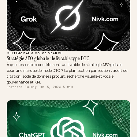
DTC VERTICALS
Zviditelněte svůj e-shop v ChatGPT: AEO pro Česko
Stále více Čechů se ptá ChatGPT, Gemini a Perplexity, který e-shop
doporučí, a odpovědi se skládají z toho, co je na webu strojově čiteln
Tento průvodce krok za krokem ukazuje, jak se do těchto odpovědí
dostat: od přístupu robotů po česká nákupní fakta.
Lawrence Dauchy
·
Jun 5, 2026
·
4 min