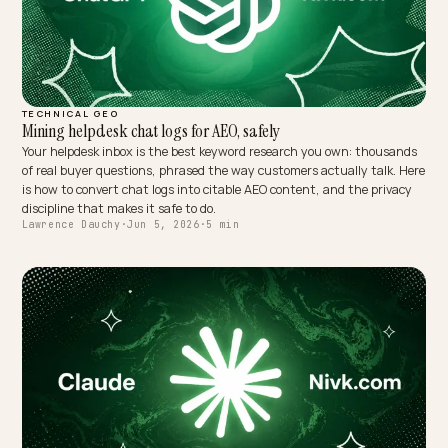
DTC VERTICALS
Enterprise stack refits: migrating legacy SEO to AEO
An enterprise SEO operation is a machine: rank-tracking contracts
content quotas, agency retainers, quarterly reporting rituals.
Migrating it to the answer-engine era is an organizational refit, to
roles, cadences, governance, and the stores that treat it as a tacti
swap stall in month two.
Lawrence Dauchy
·
Jun 5, 2026
·
5 min