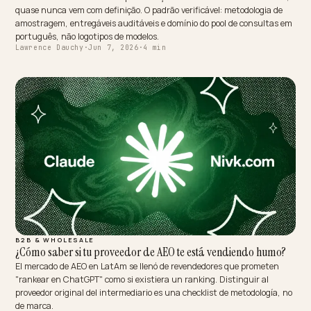
OMNICHANNEL & LOCAL
Agência Shopify nativa de IA: o padrão LatAm
"Nativa de IA" virou selo de apresentação comercial na América Latin
quase nunca vem com definição. O padrão verificável: metodologia d
amostragem, entregáveis auditáveis e domínio do pool de consultas
português, não logotipos de modelos.
Lawrence Dauchy
·
Jun 7, 2026
·
4 min