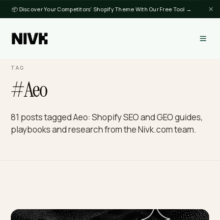
📦 Discover Your Competitors' Shopify Theme With Our Free Tool →
TAG
#Aeo
81 posts tagged Aeo: Shopify SEO and GEO guide
playbooks and research from the Nivk.com team.