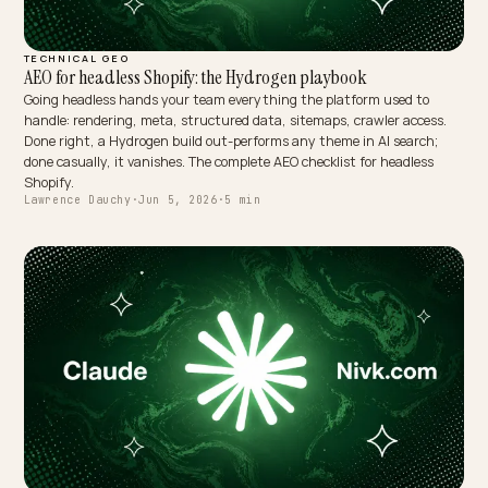
MULTIMODAL & VOICE SEARCH
Stratégie AEO globale : le livrable type DTC
À quoi ressemble concrètement un livrable de stratégie AEO globale
pour une marque de mode DTC ? Le plan section par section : audit
citation, socle de données produit, recherche visuelle et vocale,
gouvernance et KPI.
Lawrence Dauchy
·
Jun 5, 2026
·
5 min