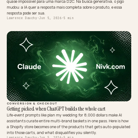
BRAND DEFENSE
What SEO Tools Can't See About AI Search
Rank trackers were built for a world with positions, query logs, and
clicks. AI search has none of the three, and the dashboards preten
otherwise are measuring the shadow of a market that moved. Here 
what is genuinely knowable, and how.
Lawrence Dauchy
·
Jun 7, 2026
·
5 min