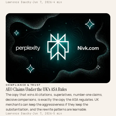
B2B & WHOLESALE
¿Cómo saber si tu proveedor de AEO te está vendiendo hum
El mercado de AEO en LatAm se llenó de revendedores que prometen
"rankear en ChatGPT" como si existiera un ranking. Distinguir al
proveedor original del intermediario es una checklist de metodología
de marca.
Lawrence Dauchy
·
Jun 7, 2026
·
4 min