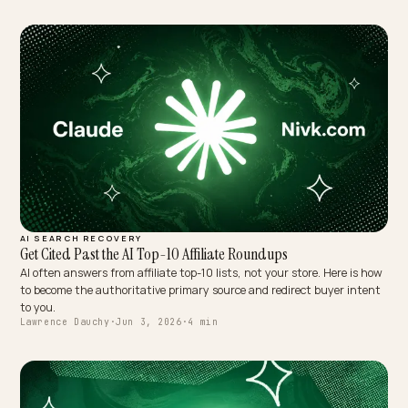
MULTILINGUAL GEO
Rendement berekenen van AEO-investeringen in e-commerc
AEO-budgetten worden goedgekeurd of afgeschoten op één vraag: 
levert het op? Dit is het rekenmodel zonder wensdenken: de echte
kostenposten, de drie opbrengstlijnen, waarom de terugverdientijd
anders loopt dan bij advertenties, en de valkuilen die ROI-rapporten
onbetrouwbaar maken.
Lawrence Dauchy
·
Jun 5, 2026
·
4 min