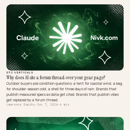
OMNICHANNEL & LOCAL
¿Necesitas un consultor de AEO en México o una herramienta
Contratar un consultor de AEO tiene sentido en escenarios concret
y en otros conviene una herramienta o un equipo interno. Aquí la g
honesta: qué debe cubrir, cuánto cuesta cada modelo y qué exigir e
90 días.
Lawrence Dauchy
·
Jun 7, 2026
·
4 min