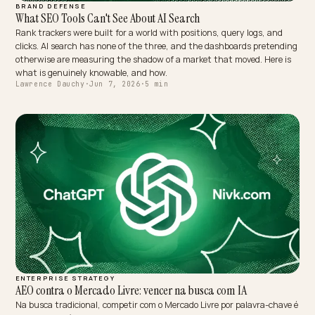
CONVERSION & CHECKOUT
Swish i AI-assistenternas svar: AEO för Shopify
Svenska kunder frågar AI-assistenter om de kan betala med Swish
innan de klickar. Om din Shopify-butik inte publicerar betalsätten 
maskinläsbar text svarar assistenten fel, eller rekommenderar en
konkurrent som gjorde jobbet.
Lawrence Dauchy
·
Jun 7, 2026
·
4 min