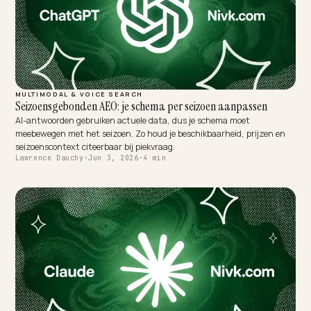
Lawrence Dauchy
·
Jun 3, 2026
·
5 min
CORE ECOMMERCE GEO
SEO, AEO, GEO : quelles différences pour Shopify ?
SEO, AEO, GEO : trois sigles, une fondation. Voici ce qui les sépare
vraiment pour une boutique Shopify et comment les traiter sans p
deux fois.
Lawrence Dauchy
·
Jun 3, 2026
·
5 min