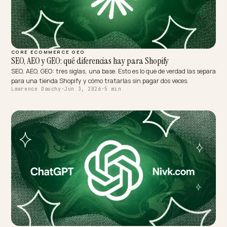
AI SEARCH RECOVERY
GEO for Holistic and Alternative Health Ecommerce
AI search is cautious with health products, rewarding substantiat
compliant, expert-backed content. Here is how holistic health bran
get indexed and cited.
Lawrence Dauchy
·
Jun 3, 2026
·
4 min