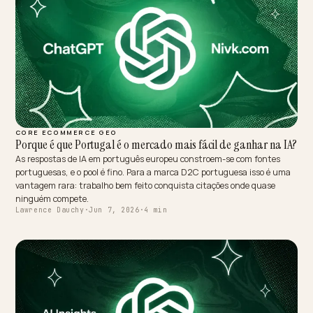
DTC VERTICALS
Why does AI cite a forum thread over your gear page?
Outdoor buyers ask condition questions: a tent for coastal wind, a
for shoulder-season cold, a shell for three days of rain. Brands that
publish measured specs as data get cited. Brands that publish vibe
get replaced by a forum thread.
Lawrence Dauchy
·
Jun 7, 2026
·
4 min