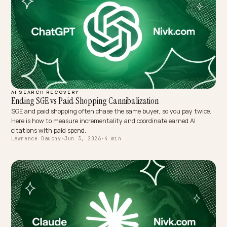
MULTILINGUAL GEO
Retentie-AEO: voorspelbare AI-zichtbaarheid voor CPG
Voor een CPG-merk is één virale vermelding ruis; wat telt is dat de AI
élke maand noemt, bij elke herbestelvraag, met kloppende data.
Retentie-AEO draait om het vasthouden van citaties en klanten
tegelijk: stabiliteit als kennzahl in plaats van pieken.
Lawrence Dauchy
·
Jun 5, 2026
·
4 min