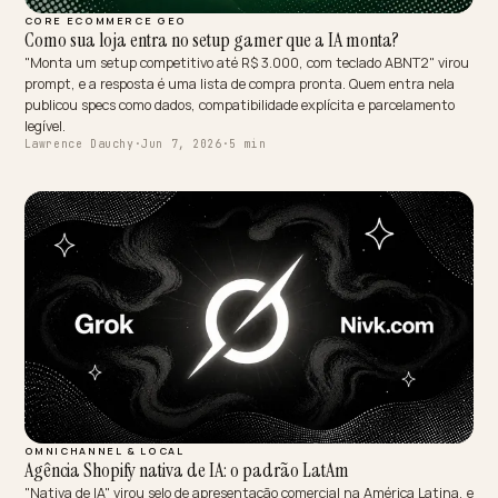
CORE ECOMMERCE GEO
Como sua loja entra no setup gamer que a IA monta?
"Monta um setup competitivo até R$ 3.000, com teclado ABNT2" v
prompt, e a resposta é uma lista de compra pronta. Quem entra nel
publicou specs como dados, compatibilidade explícita e parcelament
legível.
Lawrence Dauchy
·
Jun 7, 2026
·
5 min