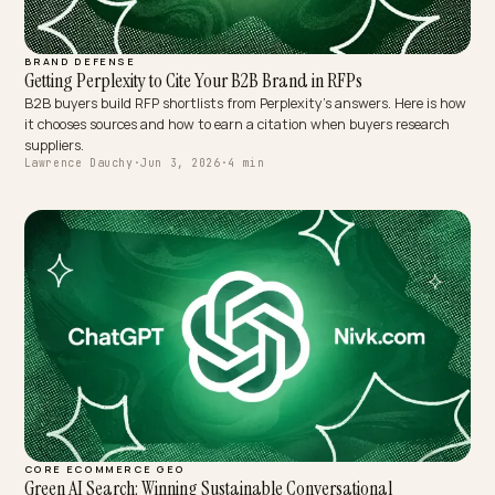
AI SEARCH RECOVERY
Measuring the Incremental Lift of Answer-Engine Work
Last-click hides what GEO actually earns. Use holdout and geo
experiments to prove the incremental lift of answer-engine work
against Meta ads.
Lawrence Dauchy
·
Jun 3, 2026
·
5 min