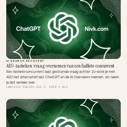
SEO, AEO, GEO: tres siglas, una base. Esto es lo que de verdad las s
para una tienda Shopify y cómo tratarlas sin pagar dos veces.
Lawrence Dauchy
·
Jun 3, 2026
·
5 min
MULTIMODAL & VOICE SEARCH
Renommage sémantique: quand l'IA analyse votre catalogu
L'IA range vos produits mode par usage et par image, pas par vos n
internes. Voici comment renommer et structurer votre catalogue
Shopify pour être cité.