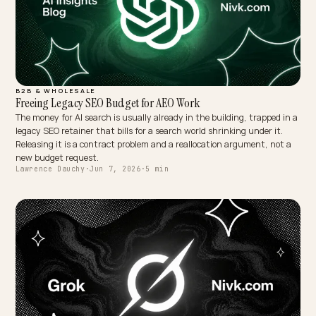
CORE ECOMMERCE GEO
Porque é que Portugal é o mercado mais fácil de ganhar na
As respostas de IA em português europeu constroem-se com fontes
portuguesas, e o pool é fino. Para a marca D2C portuguesa isso é 
vantagem rara: trabalho bem feito conquista citações onde quase
ninguém compete.
Lawrence Dauchy
·
Jun 7, 2026
·
4 min