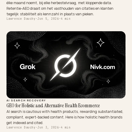
OMNICHANNEL & LOCAL
AEO untuk TikTok dan SGE di ecommerce Indonesia
Penemuan produk di Indonesia berjalan lewat TikTok, sementara Go
menjawab dengan AI Overviews. Dua kanal generatif, satu prinsip:
yang terbaca mesin yang direkomendasikan. Strategi AEO untuk t
Shopify Indonesia di kedua medan itu.
Lawrence Dauchy
·
Jun 5, 2026
·
4 min