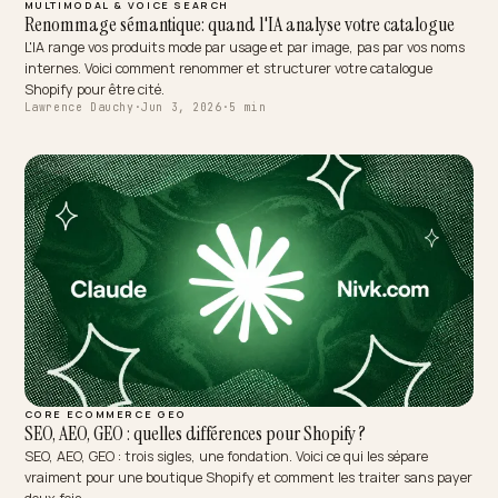
AI SEARCH RECOVERY
Get Cited Past the AI Top-10 Affiliate Roundups
AI often answers from affiliate top-10 lists, not your store. Here is
to become the authoritative primary source and redirect buyer int
to you.
Lawrence Dauchy
·
Jun 3, 2026
·
4 min