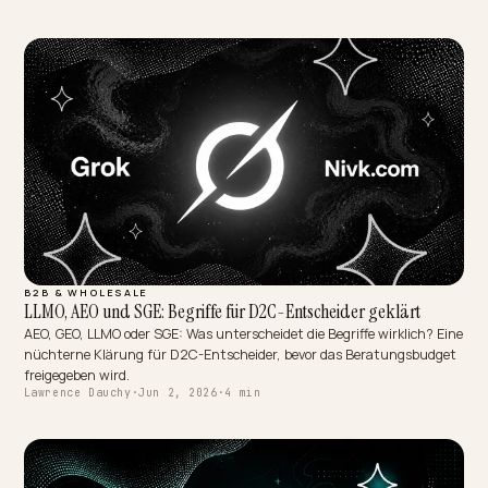
MULTIMODAL & VOICE SEARCH
Seizoensgebonden AEO: je schema per seizoen aanpassen
AI-antwoorden gebruiken actuele data, dus je schema moet
meebewegen met het seizoen. Zo houd je beschikbaarheid, prijzen 
seizoenscontext citeerbaar bij piekvraag.
Lawrence Dauchy
·
Jun 3, 2026
·
4 min