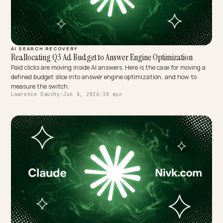
AI SEARCH RECOVERY
Reallocating Q3 Ad Budget to Answer Engine Optimization
Paid clicks are moving inside AI answers. Here is the case for moving
defined budget slice into answer engine optimization, and how to
measure the switch.
Lawrence Dauchy
·
Jun 8, 2026
·
10 min