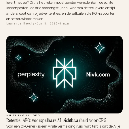
TECHNICAL GEO
AEO for headless Shopify: the Hydrogen playbook
Going headless hands your team everything the platform used to
handle: rendering, meta, structured data, sitemaps, crawler acces
Done right, a Hydrogen build out-performs any theme in AI search;
done casually, it vanishes. The complete AEO checklist for headless
Shopify.
Lawrence Dauchy
·
Jun 5, 2026
·
5 min