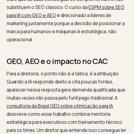
GEO (Generative Engine Optimization) é a otimizaçã
para ser citado nas respostas de IAs generativas,
enquanto AEO (Answer Engine Optimization) foca e
mecanismos de resposta e assistentes. A
explicação
Fresh Lab sobre o impacto da IA generativa no SEO
de
claro que as duas estratégias se complementam e n
substituem o SEO clássico. O curso da
ESPM sobre S
para IA com GEO e AEO
é direcionado a líderes de
marketing justamente porque a decisão de posicionar
marca para humanos e máquinas é estratégica, não
operacional.
GEO, AEO e o impacto no CAC