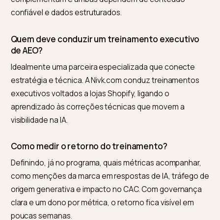
Por que um diretor de e-commerce precisa
entender GEO e AEO?
Porque a busca por IA virou um canal de aquisição.
Quando o ChatGPT ou o Perplexity respondem direto
citam poucas fontes, aparecer nessa resposta gera
demanda qualificada. Um diretor que entende isso lê
melhor os relatórios, atribui corretamente o resultado
decide onde investir.
Qual a diferença entre GEO e AEO no treinamen
GEO foca em ser citado pelas IAs generativas, e AEO
foca em mecanismos de resposta e assistentes. No
treinamento, as duas aparecem juntas porque se
complementam e ambas dependem de conteúdo