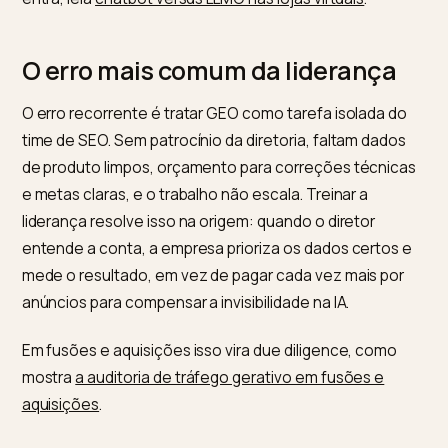
Um bom programa executivo é curto, baseado em ca
e ligado a métricas. Ele começa pelos fundamentos,
passa pela leitura de relatórios e termina com um pla
de governança que define metas e responsáveis. A
Conversion Academy oferece um curso de GEO
que
serve de referência de escopo, e a Nivk.com adapta
esse formato para a realidade de cada loja Shopify,
conectando o aprendizado às correções técnicas q
de fato movem a visibilidade. Para aprofundar a parte
técnica, veja nosso conteúdo sobre
otimização para
LLM no Shopify
, e para entender onde o atendimento
entra, leia
chatbot versus LLMO nas lojas virtuais
.
O erro mais comum da liderança