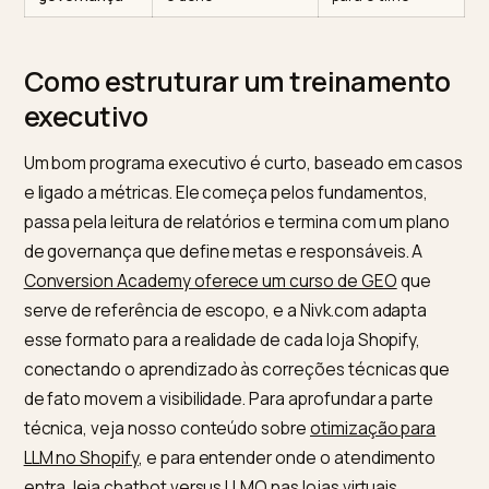
Fundamentos
como a IA escolhe e
leitura correta
de GEO e
cita fontes
de visibilidade
AEO
Atribuição e
separar demanda
decisão de
CAC
generativa de mídia
investimento
paga
mais precisa
Dados de
por que feed e
menos
produto e
estrutura importam
dependência d
schema
anúncios
Métricas e
o que medir e quem
metas claras
governança
é dono
para o time
Como estruturar um treinament
executivo