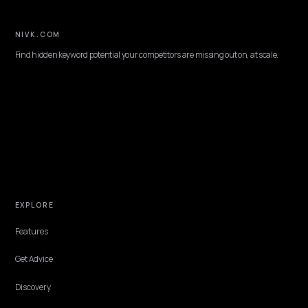
PAID MEDIA & CAC
Reduza ad spend com visibilidade direta em
LLMs no Shopify
Como lojas Shopify no Brasil reduzem ad spend conquistando
visibilidade direta em ChatGPT, Gemini e Perplexity: conteúdo, dado
medição de CAC.
Lawrence Dauchy
·
Jun 4, 2026
·
5 min