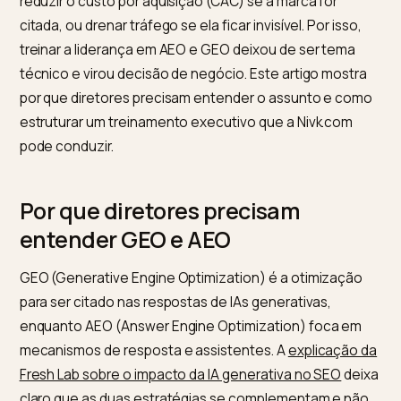
fazem suas perguntas de compra direto no ChatGPT,
Perplexity, no Gemini e nos AI Overviews do Google, e
esses sistemas citam apenas algumas marcas na
resposta. Para diretores de e-commerce, isso muda 
conta de aquisição: surge um canal novo que pode
reduzir o custo por aquisição (CAC) se a marca for
citada, ou drenar tráfego se ela ficar invisível. Por isso
treinar a liderança em AEO e GEO deixou de ser tema
técnico e virou decisão de negócio. Este artigo mostr
por que diretores precisam entender o assunto e co
estruturar um treinamento executivo que a Nivk.com
pode conduzir.
Por que diretores precisam
entender GEO e AEO