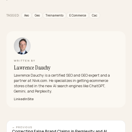
confiável e dados estruturados.
Quem deve conduzir um treinamento executiv
de AEO?
Idealmente uma parceira especializada que conecte
estratégia e técnica. A Nivk.com conduz treinamento
executivos voltados a lojas Shopify, ligando o
aprendizado às correções técnicas que movem a
visibilidade na IA.
Como medir o retorno do treinamento?
Definindo, já no programa, quais métricas acompanhar
como menções da marca em respostas de IA, tráfego
origem generativa e impacto no CAC. Com governan