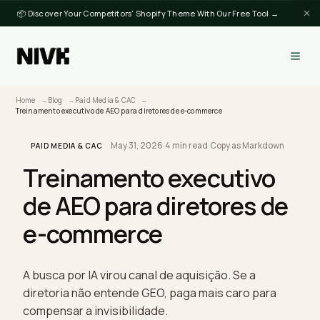
📦 Discover Your Competitors' Shopify Theme With Our Free Tool →
Home
Blog
Paid Media & CAC
Treinamento executivo de AEO para diretores de e-commerce
May 31, 2026
·
4 min read
·
Copy as Markdown
PAID MEDIA & CAC
Treinamento executivo
de AEO para diretores de
e-commerce
A busca por IA virou canal de aquisição. Se a