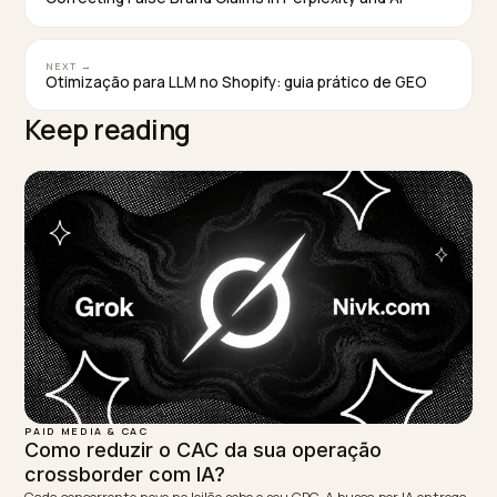
clara e um dono por métrica, o retorno fica visível em
poucas semanas.
TAGGED:
Aeo
Geo
Treinamento
E Commerce
Cac
WRITTEN BY
Lawrence Dauchy
Lawrence Dauchy is a certified SEO and GEO expert and a
partner at Nivk.com. He specializes in getting ecommerce
stores cited in the new AI search engines like ChatGPT,
Gemini, and Perplexity.
LinkedIn
Site