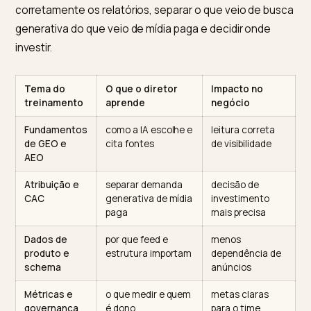
Para a diretoria, o ponto não é a tática, é a atribuição.
Quando a IA responde direto e cita poucas fontes,
aparecer nessa resposta gera demanda qualificada 
muitas vezes não passa pelo funil pago tradicional. A
consultoria da Brasil GEO sobre otimização para IA
descreve como esse trabalho combina mentoria
estratégica para executivos com treinamento técnic
para os times. Um diretor que entende isso consegue 
corretamente os relatórios, separar o que veio de bu
generativa do que veio de mídia paga e decidir onde
investir.
Tema do
O que o diretor
Impacto no
treinamento
aprende
negócio