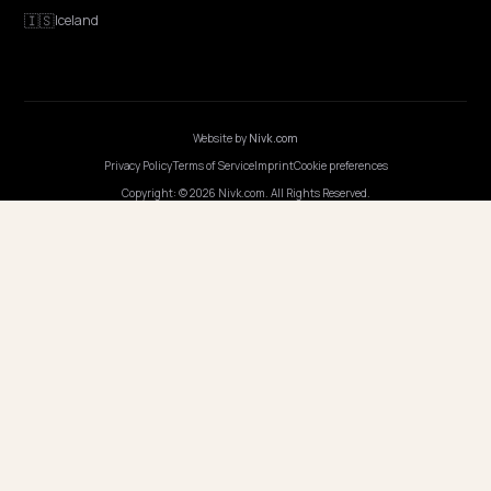
Program AI
COMPANY
Careers
Pricing
Contact
OUR OFFICE
GERMANY
Nivk GmbH