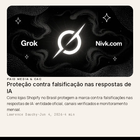
PAID MEDIA & CAC
Como reduzir o CAC da sua operação
crossborder com IA?
Cada concorrente novo no leilão sobe o seu CPC. A busca por IA ent
tráfego de alta intenção sem cobrar pelo clique. Veja o que ajustar n
Shopify para ser a loja citada.
Lawrence Dauchy
·
Jun 2, 2026
·
7 min