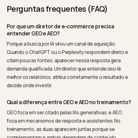
O erro recorrente é tratar GEO como tarefa isolada d
time de SEO. Sem patrocínio da diretoria, faltam dado
de produto limpos, orçamento para correções técnic
e metas claras, e o trabalho não escala. Treinar a
liderança resolve isso na origem: quando o diretor
entende a conta, a empresa prioriza os dados certos
mede o resultado, em vez de pagar cada vez mais po
anúncios para compensar a invisibilidade na IA.
Em fusões e aquisições isso vira due diligence, como
mostra
a auditoria de tráfego gerativo em fusões e
aquisições
.
Perguntas frequentes (FAQ)