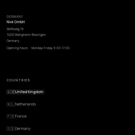
EXPLORE
Features
Get Advice
Discovery
GEO Explained
Blog
Pricing
Webinars