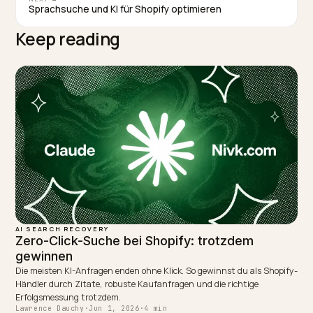
Fortschritt über ein KI-Monitoring zu verfolgen, da ein
Teil der Sichtbarkeit ganz ohne Klick entsteht.
TAGGED:
Ai Overviews
Traffic Einbruch
Recovery
Shopify
Search Console
WRITTEN BY
Lawrence Dauchy
Lawrence Dauchy is a certified SEO and GEO expert and a
partner at Nivk.com. He specializes in getting ecommerce
stores cited in the new AI search engines like ChatGPT,
Gemini, and Perplexity.
LinkedIn
Site