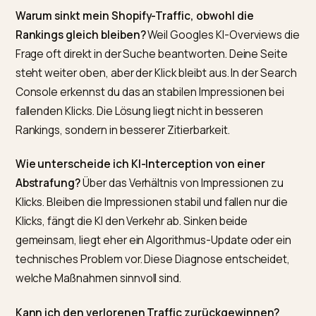
Nicht in Panik verfallen
Ein Einbruch fühlt sich bedrohlich an, ist aber selten d
Ende. Die häufigste Fehlreaktion ist hektisches Umba
ohne Diagnose: neue Keywords, mehr Texte, panisc
Theme-Wechsel. Klüger ist der ruhige Dreischritt aus
sauberer Diagnose, gezielter Strukturarbeit und
Messung über mehrere Kanäle. Wer das diszipliniert
durchzieht, ersetzt verlorene organische Klicks durch
wertvolleren KI-Verkehr.
Google geht noch einen Schritt weiter, wie
Google AI
Mode für Shopify und wie Sie sichtbar werden
zeigt.