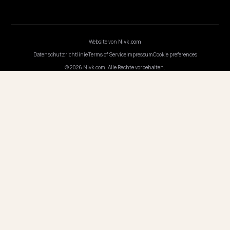
Preise
Webinare
KI programmieren
UNTERNEHMEN
Karriere
Preise
Kontakt
UNSER STANDORT