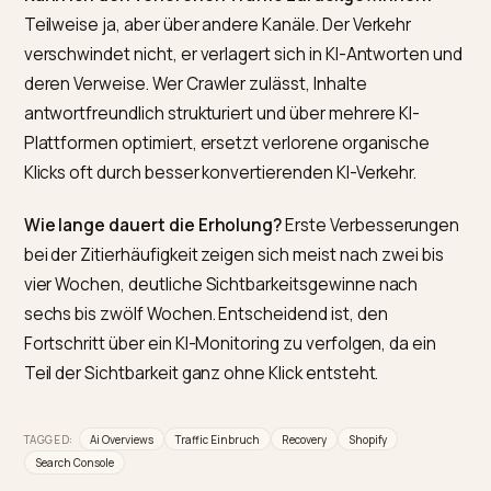
Häufig gestellte Fragen (FAQ)
Warum sinkt mein Shopify-Traffic, obwohl die
Rankings gleich bleiben?
Weil Googles KI-Overviews 
Frage oft direkt in der Suche beantworten. Deine Seit
steht weiter oben, aber der Klick bleibt aus. In der Sea
Console erkennst du das an stabilen Impressionen be
fallenden Klicks. Die Lösung liegt nicht in besseren
Rankings, sondern in besserer Zitierbarkeit.
Wie unterscheide ich KI-Interception von einer
Abstrafung?
Über das Verhältnis von Impressionen zu
Klicks. Bleiben die Impressionen stabil und fallen nur di
Klicks, fängt die KI den Verkehr ab. Sinken beide
gemeinsam, liegt eher ein Algorithmus-Update oder e