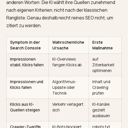
genügt
Lange galt: Wer in den Top 10 steht, wird in der KI-Ant
zitiert. Das stimmt nicht mehr. Laut
Metricus zur
Verschiebung des Ecommerce-Traffics
deckten sich
Mitte 2025 noch etwa drei Viertel der in KI-Overviews
zitierten Seiten mit den organischen Top 10, Anfang
2026 war diese Überschneidung stark gefallen. Mit
anderen Worten: Die KI wählt ihre Quellen zunehmen
nach eigenen Kriterien, nicht nach der klassischen
Rangliste. Genau deshalb reicht reines SEO nicht, um
zitiert zu werden.
Symptom in der
Wahrscheinliche
Erste
Search Console
Ursache
Maßnahme