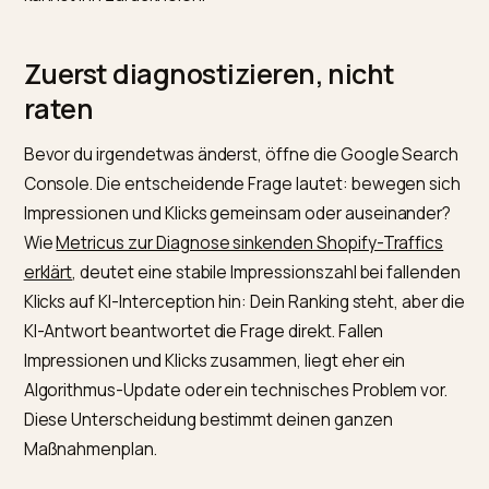
trotzdem ein. Der Grund ist meist nicht eine Abstrafun
sondern Googles KI-Overviews, die den Klick abfange
bevor er deinen Shop erreicht. Die gute Nachricht: Di
Verkehr verschwindet nicht, er verlagert sich, und du
kannst ihn zurückholen.
Zuerst diagnostizieren, nicht
raten
Bevor du irgendetwas änderst, öffne die Google Sea
Console. Die entscheidende Frage lautet: bewegen s
Impressionen und Klicks gemeinsam oder auseinande
Wie
Metricus zur Diagnose sinkenden Shopify-Traffic
erklärt
, deutet eine stabile Impressionszahl bei fallen