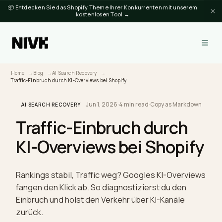
📦 Entdecken Sie das Shopify Theme Ihrer Konkurrenten mit unserem
kostenlosen Tool →
Home
Blog
AI Search Recovery
Traffic-Einbruch durch KI-Overviews bei Shopify
Jun 1, 2026
·
4 min read
·
Copy as Markdow
AI SEARCH RECOVERY
Traffic-Einbruch durch
KI-Overviews bei Shopif
Rankings stabil, Traffic weg? Googles KI-Overvie
fangen den Klick ab. So diagnostizierst du den