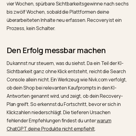
Frageformulierung deiner Kunden, denn das ist ein
direktes Extraktionssignal.
Drittens die Mehrkanal-Sicht. Der verlorene Google-Kl
taucht oft anderswo wieder auf. Laut den Erhebunge
von Metricus ist der KI-Verweisverkehr zu Shopify-Sh
stark gewachsen und konvertiert mehrfach besser al
klassische organische Suche, weil die Besucher berei
informiert ankommen. Optimiere deshalb nicht nur für
Google AI, sondern auch für ChatGPT, Perplexity und
Copilot.
Viertens die Geduld mit Methode. Erste Verbesserun
bei der Zitierhäufigkeit zeigen sich meist nach zwei bi
vier Wochen, spürbare Sichtbarkeitsgewinne nach se
bis zwölf Wochen, sobald die Plattformen deine