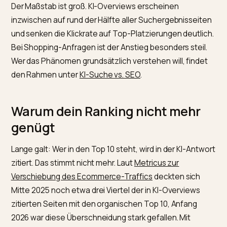
Klicks auf KI-Interception hin: Dein Ranking steht, aber
KI-Antwort beantwortet die Frage direkt. Fallen
Impressionen und Klicks zusammen, liegt eher ein
Algorithmus-Update oder ein technisches Problem vor
Diese Unterscheidung bestimmt deinen ganzen
Maßnahmenplan.
Der Maßstab ist groß. KI-Overviews erscheinen
inzwischen auf rund der Hälfte aller Suchergebnissei
und senken die Klickrate auf Top-Platzierungen deutli
Bei Shopping-Anfragen ist der Anstieg besonders steil
Wer das Phänomen grundsätzlich verstehen will, finde
den Rahmen unter
KI-Suche vs. SEO
.
Warum dein Ranking nicht mehr