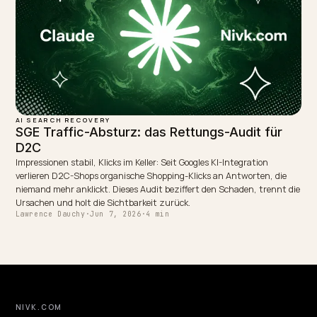
AI SEARCH RECOVERY
Zero-Click-Suche bei Shopify: trotzdem
gewinnen
Die meisten KI-Anfragen enden ohne Klick. So gewinnst du als Shop
Händler durch Zitate, robuste Kaufanfragen und die richtige
Erfolgsmessung trotzdem.
Lawrence Dauchy
·
Jun 1, 2026
·
4 min