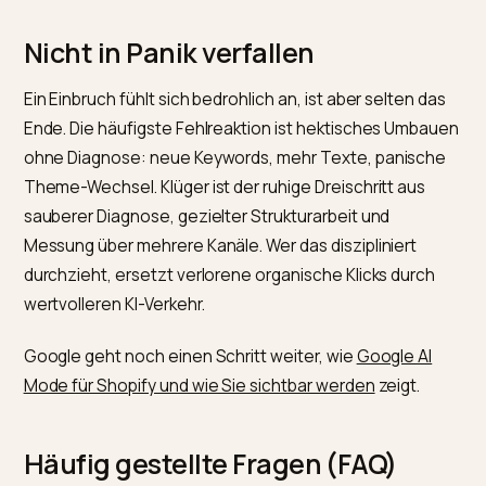
überarbeiteten Inhalte neu erfassen. Recovery ist ein
Prozess, kein Schalter.
Den Erfolg messbar machen
Du kannst nur steuern, was du siehst. Da ein Teil der KI
Sichtbarkeit ganz ohne Klick entsteht, reicht die Sear
Console allein nicht. Ein Werkzeug wie Nivk.com verfol
ob dein Shop bei relevanten Kaufprompts in den KI-
Antworten genannt wird, und zeigt, ob dein Recovery
Plan greift. So erkennst du Fortschritt, bevor er sich in
Klickzahlen niederschlägt. Die tieferen Ursachen
fehlender Empfehlungen findest du unter
warum
ChatGPT deine Produkte nicht empfiehlt
.