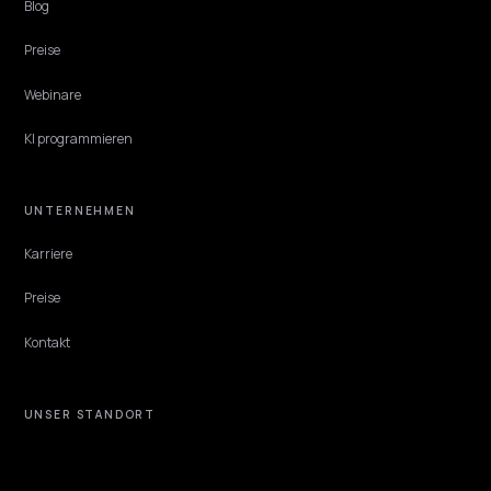
AI SEARCH RECOVERY
SGE Traffic-Absturz: das Rettungs-Audit für
D2C
Impressionen stabil, Klicks im Keller: Seit Googles KI-Integration
verlieren D2C-Shops organische Shopping-Klicks an Antworten, di
niemand mehr anklickt. Dieses Audit beziffert den Schaden, trennt
Ursachen und holt die Sichtbarkeit zurück.
Lawrence Dauchy
·
Jun 7, 2026
·
4 min
NIVK.COM
Finden Sie Keyword Potenzial, das Ihre Konkurrenz übersieht, in großem
Maßstab.