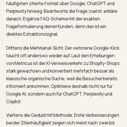
Erstens die Technik. Der wirkungsvollste einzelne Schr
ist, die KI-Crawler nicht zu blockieren. Wie
Fuel Online 
Erholung nach dem AI-Overviews-Update beschreibt
,
sperrt ein erheblicher Teil der Shops unwissentlich
mindestens einen großen KI-Crawler aus und ist damit
von vornherein nicht zitierbar. Wie du das prüfst und
korrigierst, steht unter
KI-Crawler in der robots.txt
zulassen
.
Zweitens die Struktur. Direkte Antwortblöcke von zwei
vier Sätzen am Anfang jedes Abschnitts sind das am
häufigsten zitierte Format über Google, ChatGPT un
Perplexity hinweg. Beantworte die Frage zuerst, erklä
danach. Ergänze FAQ-Schema mit der exakten