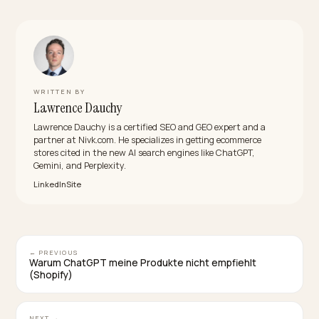
technisches Problem vor. Diese Diagnose entscheide
welche Maßnahmen sinnvoll sind.
Kann ich den verlorenen Traffic zurückgewinnen?
Teilweise ja, aber über andere Kanäle. Der Verkehr
verschwindet nicht, er verlagert sich in KI-Antworten 
deren Verweise. Wer Crawler zulässt, Inhalte
antwortfreundlich strukturiert und über mehrere KI-
Plattformen optimiert, ersetzt verlorene organische
Klicks oft durch besser konvertierenden KI-Verkehr.
Wie lange dauert die Erholung?
Erste Verbesserung
bei der Zitierhäufigkeit zeigen sich meist nach zwei bi
vier Wochen, deutliche Sichtbarkeitsgewinne nach
sechs bis zwölf Wochen. Entscheidend ist, den