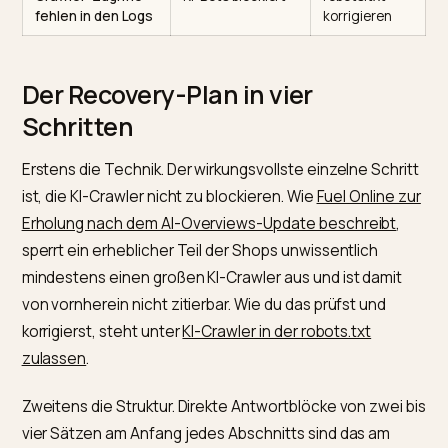
Impressionen
KI-Overviews
auf
stabil, Klicks fallen
fangen Klicks ab
Zitierbarkeit
optimieren
Impressionen und
Algorithmus-
Inhalt und
Klicks fallen
Update oder
Crawling
Technik
prüfen
Klicks aus KI-
Verkehr verlagert
KI-Kanäle
Quellen steigen
sich
gezielt
ausbauen
Crawler-Zugriffe
KI-Bots blockiert
robots.txt
fehlen in den Logs
korrigieren
Der Recovery-Plan in vier
Schritten