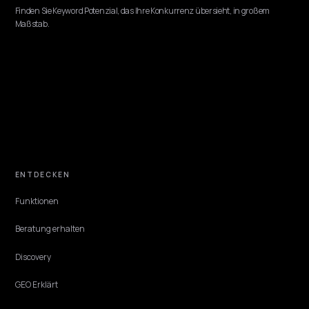
AI SEARCH RECOVERY
Google AI Mode für Shopify: sichtbar werde
Viel verlorener Google-Traffic landet im AI Mode. So pflegst du Feed 
Inhalte, damit Gemini deine Shopify-Produkte in der generativen
Antwort empfiehlt.
Lawrence Dauchy
·
Jun 1, 2026
·
4 min